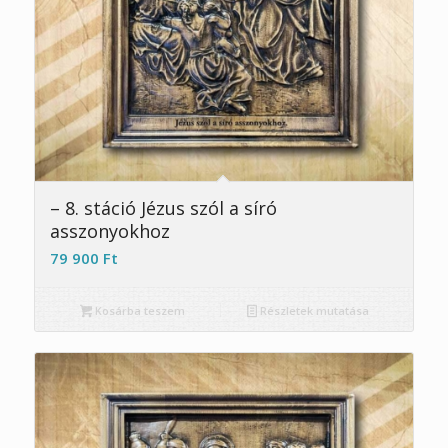
– 8. stáció Jézus szól a síró
asszonyokhoz
79 900
Ft
Kosárba teszem
Részletek mutatása