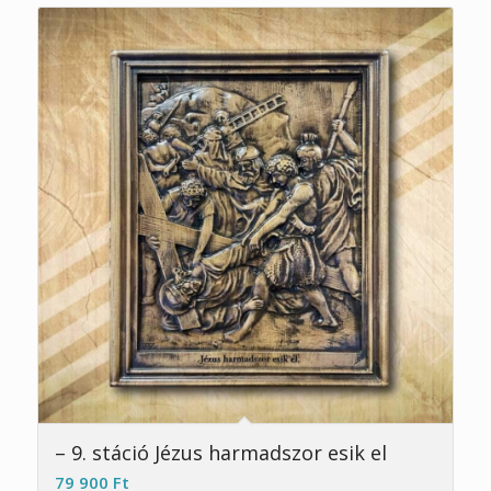
– 9. stáció Jézus harmadszor esik el
79 900
Ft