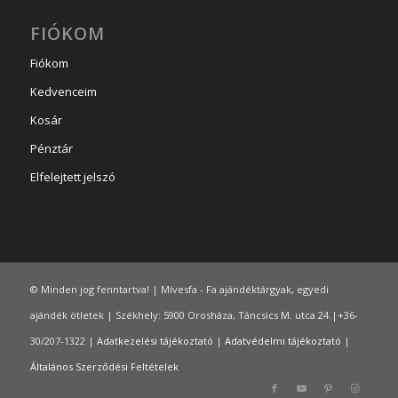
FIÓKOM
Fiókom
Kedvenceim
Kosár
Pénztár
Elfelejtett jelszó
© Minden jog fenntartva! | Mívesfa - Fa ajándéktárgyak, egyedi
ajándék ötletek | Székhely: 5900 Orosháza, Táncsics M. utca 24.|+36-
30/207-1322 |
Adatkezelési tájékoztató
|
Adatvédelmi tájékoztató
|
Általános Szerződési Feltételek