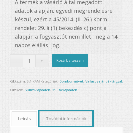
A termék a vásárló által megadott
adatok alapján, egyedi megrendelésre
készül, ezért a 45/2014. (II. 26.) Korm.
rendelet 29. § (1) bekezdés c) pontja
alapján a fogyasztót nem illeti meg a 14
napos elállási jog.
Kosárba teszem
Cikkszám:
St1-KAM
Kategóriák:
Domborművek
,
Vallásos ajándéktárgyak
Címkék:
Exkluzív ajándék
,
Stílusos ajándék
Leírás
További információk