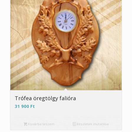
Trófea öregtölgy falióra
31 900
Ft
Kosárba teszem
Részletek mutatása