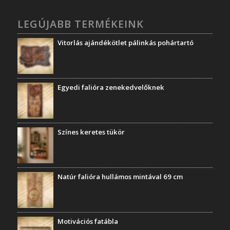
LEGÚJABB TERMÉKEINK
Vitorlás ajándékötlet pálinkás pohártartó
Egyedi falióra zenekedvelőknek
Színes keretes tükör
Natúr falióra hullámos mintával 69 cm
Motivációs fatábla