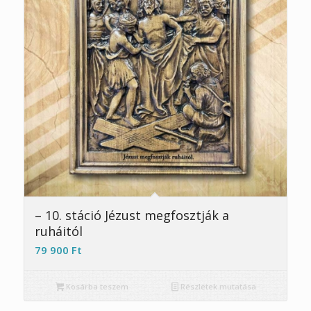
– 10. stáció Jézust megfosztják a
ruháitól
79 900
Ft
Kosárba teszem
Részletek mutatása