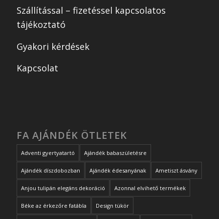
Szállítással – fizetéssel kapcsolatos
tájékoztató
Gyakori kérdések
Kapcsolat
FA AJÁNDÉK ÖTLETEK
Adventi gyertyatartó
Ajándék babaszületésre
Ajándék díszdobozban
Ajándék édesanyának
Ametiszt ásvány
Anjou tulipán elegáns dekoráció
Azonnal elvihető termékek
Béke az érkezőre fatábla
Design tükör