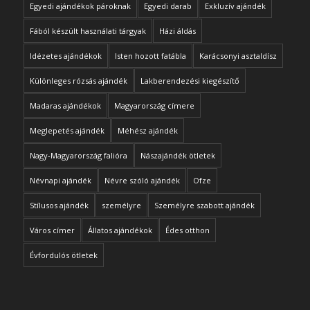
Egyedi ajándékok pároknak
Egyedi darab
Exkluzív ajándék
Fából készült használati tárgyak
Házi áldás
Idézetes ajándékok
Isten hozott fatábla
Karácsonyi asztaldísz
Különleges rózsás ajándék
Lakberendezési kiegészítő
Madaras ajándékok
Magyarország címere
Meglepetés ajándék
Méhész ajándék
Nagy-Magyarország falióra
Nászajándék ötletek
Névnapi ajándék
Névre szóló ajándék
Ofze
Stílusos ajándék
személyre
Személyre szabott ajándék
Város címer
Állatos ajándékok
Édes otthon
Évfordulós ötletek