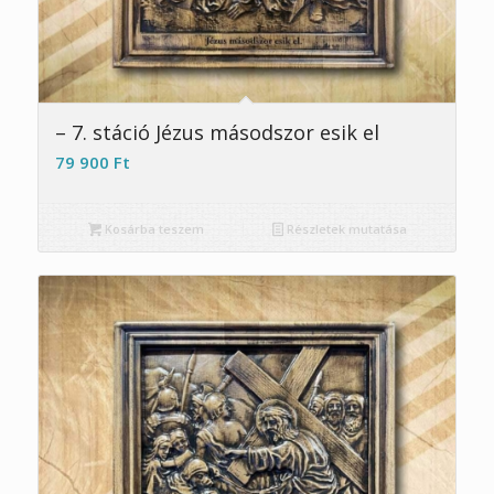
– 7. stáció Jézus másodszor esik el
79 900
Ft
Kosárba teszem
Részletek mutatása