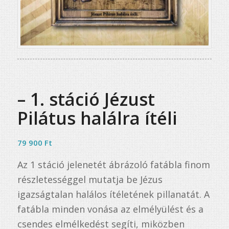
– 1. stáció Jézust
Pilátus halálra ítéli
79 900
Ft
Az 1 stáció jelenetét ábrázoló fatábla finom
részletességgel mutatja be Jézus
igazságtalan halálos ítéletének pillanatát. A
fatábla minden vonása az elmélyülést és a
csendes elmélkedést segíti, miközben