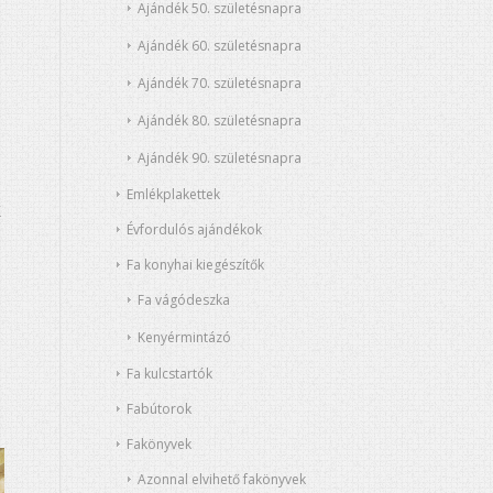
Ajándék 50. születésnapra
Ajándék 60. születésnapra
Ajándék 70. születésnapra
Ajándék 80. születésnapra
Ajándék 90. születésnapra
Emlékplakettek
k
Évfordulós ajándékok
Fa konyhai kiegészítők
Fa vágódeszka
Kenyérmintázó
Fa kulcstartók
Fabútorok
Fakönyvek
Azonnal elvihető fakönyvek