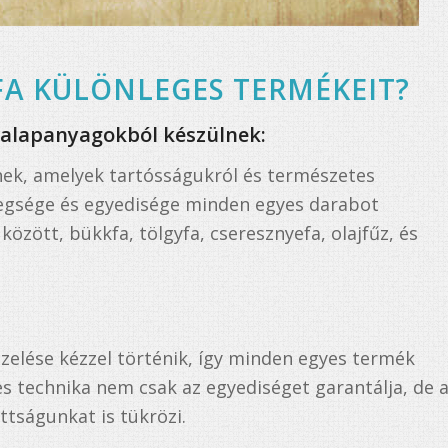
FA KÜLÖNLEGES TERMÉKEIT?
ó alapanyagokból készülnek:
ek, amelyek tartósságukról és természetes
legsége és egyedisége minden egyes darabot
özött, bükkfa, tölgyfa, cseresznyefa, olajfűz, és
kezelése kézzel történik, így minden egyes termék
s technika nem csak az egyediséget garantálja, de 
ttságunkat is tükrözi.