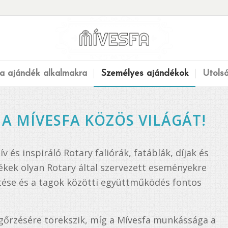
a ajándék alkalmakra
Személyes ajándékok
Utols
 A MÍVESFA KÖZÖS VILÁGÁT!
v és inspiráló Rotary faliórák, fatáblák, díjak és
ékek olyan Rotary által szervezett eseményekre
ítése és a tagok közötti együttműködés fontos
egőrzésére törekszik, míg a Mívesfa munkássága a