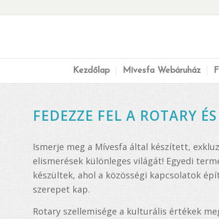
Kezdőlap
Mívesfa Webáruház
F
FEDEZZE FEL A ROTARY ÉS
Ismerje meg a Mívesfa által készített, exkluzí
elismerések különleges világát! Egyedi term
készültek, ahol a közösségi kapcsolatok ép
szerepet kap.
Rotary szellemisége a kulturális értékek m