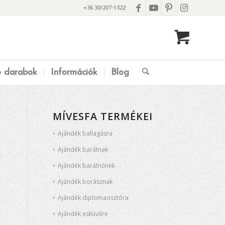
+36 30/207-1322
ó darabok
Információk
Blog
MÍVESFA TERMÉKEI
Ajándék ballagásra
Ajándék barátnak
Ajándék barátnőnek
Ajándék borásznak
Ajándék diplomaosztóra
Ajándék esküvőre