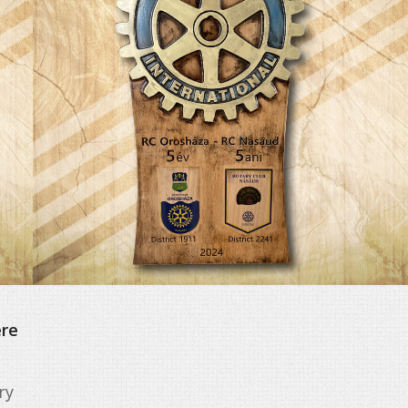
ere
ry