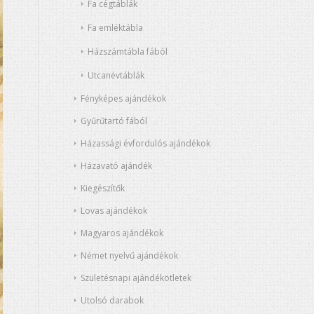
Fa cégtáblák
Fa emléktábla
Házszámtábla fából
Utcanévtáblák
Fényképes ajándékok
Gyűrűtartó fából
Házassági évfordulós ajándékok
Házavató ajándék
Kiegészítők
Lovas ajándékok
Magyaros ajándékok
Német nyelvű ajándékok
Születésnapi ajándékötletek
Utolsó darabok