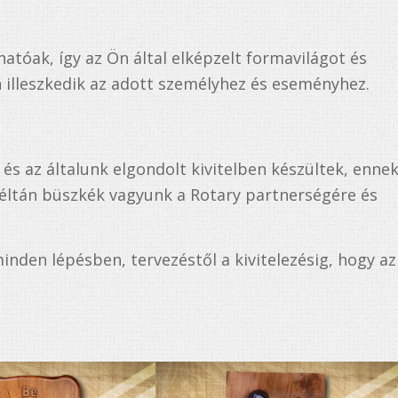
tóak, így az Ön által elképzelt formavilágot és
 illeszkedik az adott személyhez és eseményhez.
s az általunk elgondolt kivitelben készültek, enne
éltán büszkék vagyunk a Rotary partnerségére és
den lépésben, tervezéstől a kivitelezésig, hogy az