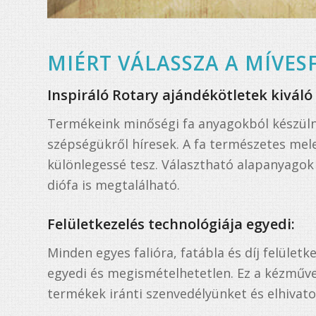
MIÉRT VÁLASSZA A MÍVES
Inspiráló Rotary ajándékötletek kivál
Termékeink minőségi fa anyagokból készüln
szépségükről híresek. A fa természetes me
különlegessé tesz. Választható alapanyagok k
diófa is megtalálható.
Felületkezelés technológiája egyedi:
Minden egyes falióra, fatábla és díj felület
egyedi és megismételhetetlen. Ez a kézműve
termékek iránti szenvedélyünket és elhivato