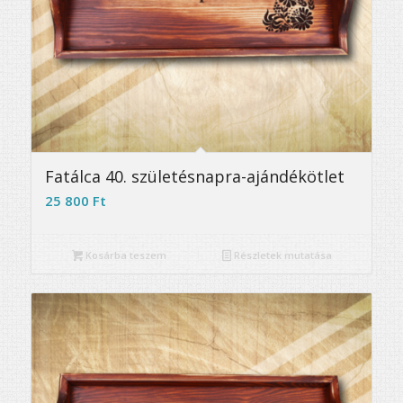
Fatálca 40. születésnapra-ajándékötlet
25 800
Ft
Kosárba teszem
Részletek mutatása