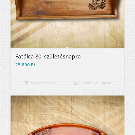
5.00
Fatálca 80. születésnapra
25 800
Ft
Kosárba teszem
Részletek mutatása