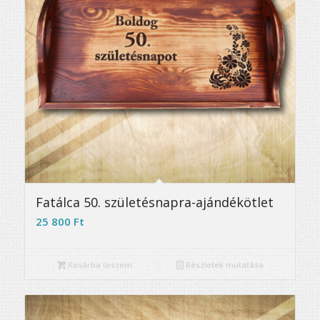
Fatálca 50. születésnapra-ajándékötlet
25 800
Ft
Kosárba teszem
Részletek mutatása