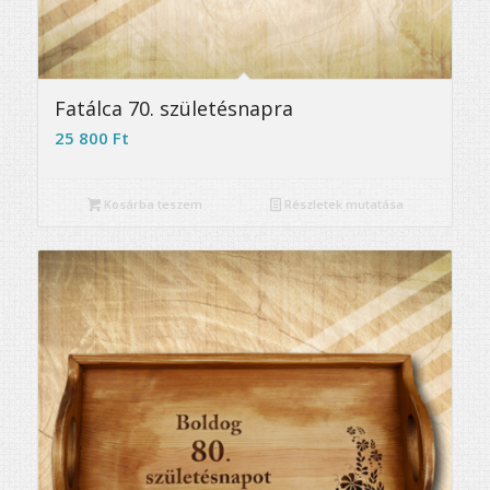
5.00
Fatálca 70. születésnapra
25 800
Ft
Kosárba teszem
Részletek mutatása