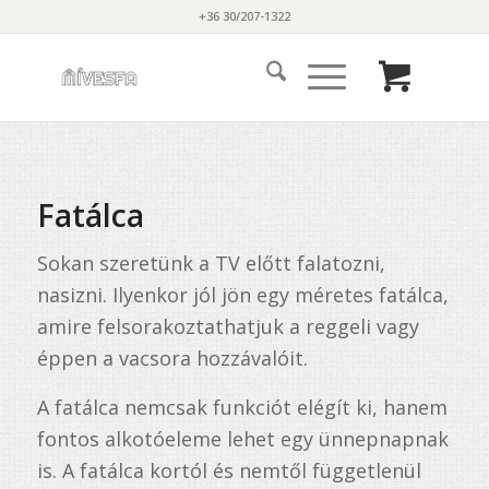
+36 30/207-1322
Fatálca
Sokan szeretünk a TV előtt falatozni,
nasizni. Ilyenkor jól jön egy méretes fatálca,
amire felsorakoztathatjuk a reggeli vagy
éppen a vacsora hozzávalóit.
A fatálca nemcsak funkciót elégít ki, hanem
fontos alkotóeleme lehet egy ünnepnapnak
is. A fatálca kortól és nemtől függetlenül