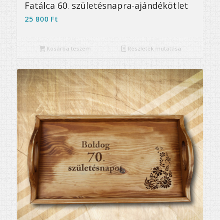
Fatálca 60. születésnapra-ajándékötlet
25 800
Ft
Kosárba teszem
Részletek mutatása