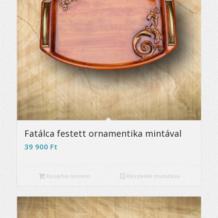
Fatálca festett ornamentika mintával
39 900
Ft
Kosárba teszem
Részletek mutatása