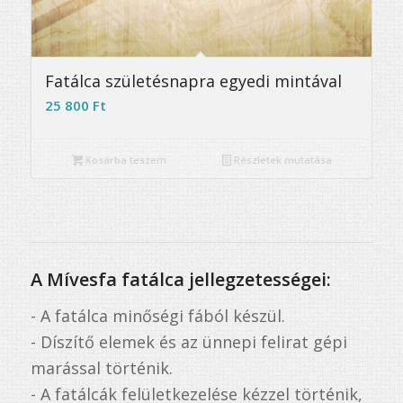
5.00
Fatálca születésnapra egyedi mintával
25 800
Ft
Kosárba teszem
Részletek mutatása
A Mívesfa fatálca jellegzetességei:
- A fatálca minőségi fából készül.
- Díszítő elemek és az ünnepi felirat gépi
marással történik.
- A fatálcák felületkezelése kézzel történik,