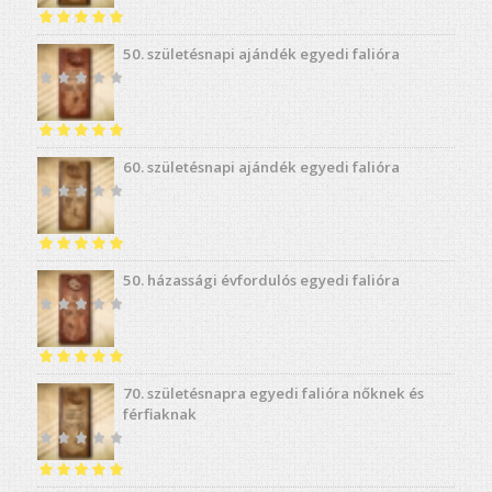
Értékelés:
4.98
50. születésnapi ajándék egyedi falióra
/ 5
Értékelés:
5.00
60. születésnapi ajándék egyedi falióra
/ 5
Értékelés:
5.00
50. házassági évfordulós egyedi falióra
/ 5
Értékelés:
5.00
70. születésnapra egyedi falióra nőknek és
/ 5
férfiaknak
Értékelés:
5.00