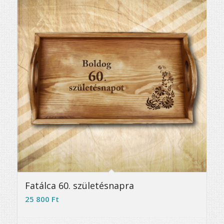
5.00
Fatálca 60. születésnapra
25 800
Ft