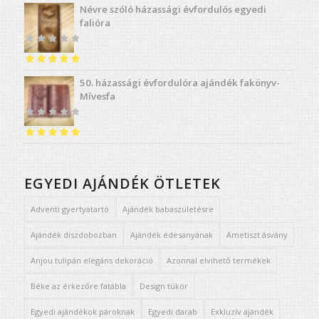
Névre szóló házassági évfordulós egyedi
/ 5
falióra
Értékelés:
4.91
50. házassági évfordulóra ajándék fakönyv-
/ 5
Mívesfa
Értékelés:
5.00
/ 5
EGYEDI AJÁNDÉK ÖTLETEK
Adventi gyertyatartó
Ajándék babaszületésre
Ajándék díszdobozban
Ajándék édesanyának
Ametiszt ásvány
Anjou tulipán elegáns dekoráció
Azonnal elvihető termékek
Béke az érkezőre fatábla
Design tükör
Egyedi ajándékok pároknak
Egyedi darab
Exkluzív ajándék