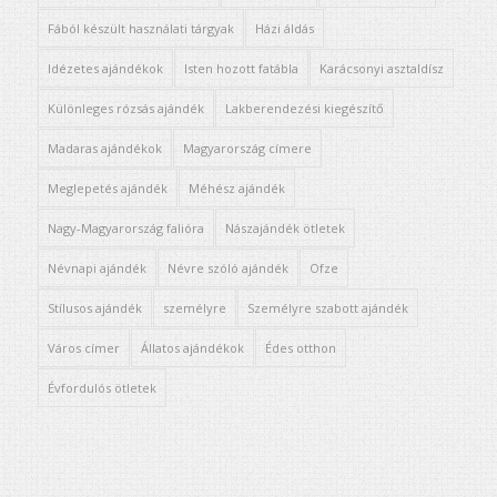
Fából készült használati tárgyak
Házi áldás
Idézetes ajándékok
Isten hozott fatábla
Karácsonyi asztaldísz
Különleges rózsás ajándék
Lakberendezési kiegészítő
Madaras ajándékok
Magyarország címere
Meglepetés ajándék
Méhész ajándék
Nagy-Magyarország falióra
Nászajándék ötletek
Névnapi ajándék
Névre szóló ajándék
Ofze
Stílusos ajándék
személyre
Személyre szabott ajándék
Város címer
Állatos ajándékok
Édes otthon
Évfordulós ötletek