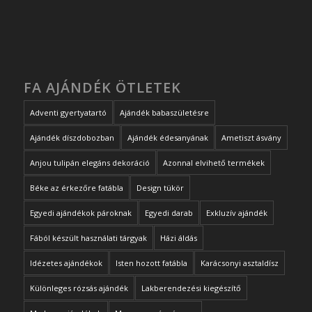
FA AJÁNDÉK ÖTLETEK
Adventi gyertyatartó
Ajándék babaszületésre
Ajándék díszdobozban
Ajándék édesanyának
Ametiszt ásvány
Anjou tulipán elegáns dekoráció
Azonnal elvihető termékek
Béke az érkezőre fatábla
Design tükör
Egyedi ajándékok pároknak
Egyedi darab
Exkluzív ajándék
Fából készült használati tárgyak
Házi áldás
Idézetes ajándékok
Isten hozott fatábla
Karácsonyi asztaldísz
Különleges rózsás ajándék
Lakberendezési kiegészítő