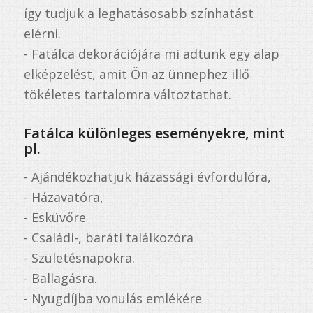
így tudjuk a leghatásosabb színhatást
elérni.
- Fatálca dekorációjára mi adtunk egy alap
elképzelést, amit Ön az ünnephez illő
tökéletes tartalomra változtathat.
Fatálca különleges eseményekre, mint
pl.
- Ajándékozhatjuk házassági évfordulóra,
- Házavatóra,
- Esküvőre
- Családi-, baráti találkozóra
- Születésnapokra.
- Ballagásra.
- Nyugdíjba vonulás emlékére