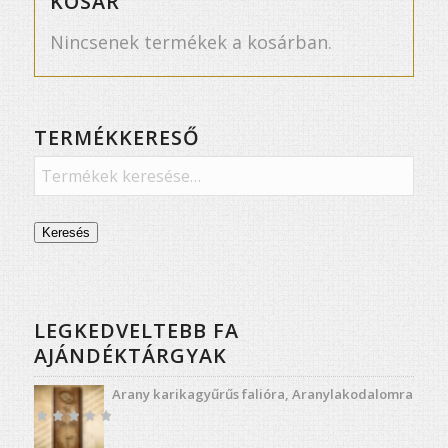
KOSÁR
Nincsenek termékek a kosárban.
TERMÉKKERESŐ
Keresés
LEGKEDVELTEBB FA
AJÁNDÉKTÁRGYAK
Arany karikagyűrűs falióra, Aranylakodalomra