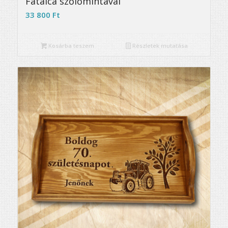
Fatálca szőlőmintával
33 800
Ft
Kosárba teszem
Részletek mutatása