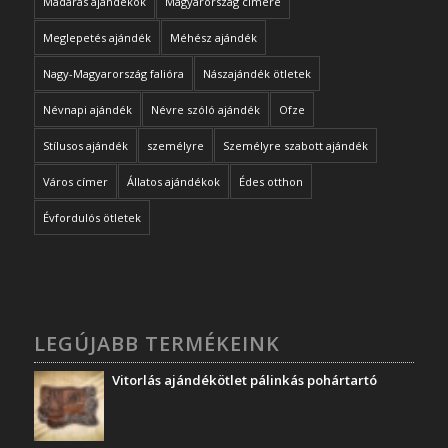
Madaras ajándékok
Magyarország címere
Meglepetés ajándék
Méhész ajándék
Nagy-Magyarország falióra
Nászajándék ötletek
Névnapi ajándék
Névre szóló ajándék
Ofze
Stílusos ajándék
személyre
Személyre szabott ajándék
Város címer
Állatos ajándékok
Édes otthon
Évfordulós ötletek
LEGÚJABB TERMÉKEINK
Vitorlás ajándékötlet pálinkás pohártartó