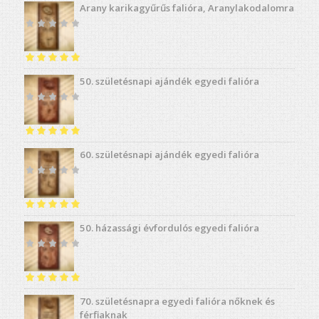
Arany karikagyűrűs falióra, Aranylakodalomra
Értékelés:
4.98
50. születésnapi ajándék egyedi falióra
/ 5
Értékelés:
5.00
60. születésnapi ajándék egyedi falióra
/ 5
Értékelés:
5.00
50. házassági évfordulós egyedi falióra
/ 5
Értékelés:
5.00
70. születésnapra egyedi falióra nőknek és
/ 5
férfiaknak