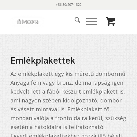
+36 30/207-1322
Emlékplakettek
Az emlékplakett egy kis méretű dombormű.
Anyaga fém vagy bronz, de manapság igen
kedvelt lett a fából készült emlékplakett is,
ami nagyon szépen kidolgozható, dombor
és vésett mintával is. Emlékplakett fő
mondanivalója a frontoldalra kerül, szükség
esetén a hátoldalra is feliratozható.
Egyedi emlékplakettekhez hozzá illő bélelt