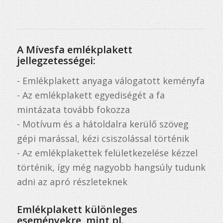
A Mívesfa emlékplakett
jellegzetességei:
- Emlékplakett anyaga válogatott keményfa
- Az emlékplakett egyediségét a fa
mintázata tovább fokozza
- Motívum és a hátoldalra kerülő szöveg
gépi marással, kézi csiszolással történik
- Az emlékplakettek felületkezelése kézzel
történik, így még nagyobb hangsúly tudunk
adni az apró részleteknek
Emlékplakett különleges
eseményekre, mint pl.