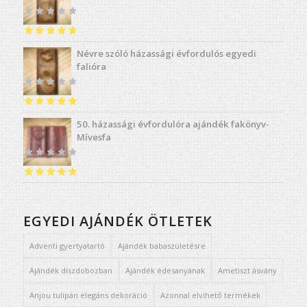
Értékelés:
5.00
Névre szóló házassági évfordulós egyedi
/ 5
falióra
Értékelés:
4.91
50. házassági évfordulóra ajándék fakönyv-
/ 5
Mívesfa
Értékelés:
5.00
/ 5
EGYEDI AJÁNDÉK ÖTLETEK
Adventi gyertyatartó
Ajándék babaszületésre
Ajándék díszdobozban
Ajándék édesanyának
Ametiszt ásvány
Anjou tulipán elegáns dekoráció
Azonnal elvihető termékek