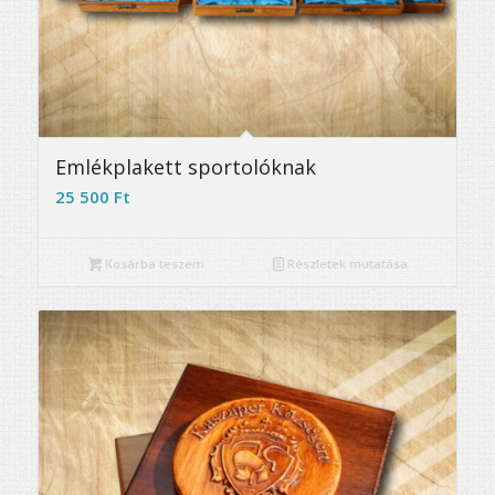
Emlékplakett sportolóknak
25 500
Ft
Kosárba teszem
Részletek mutatása