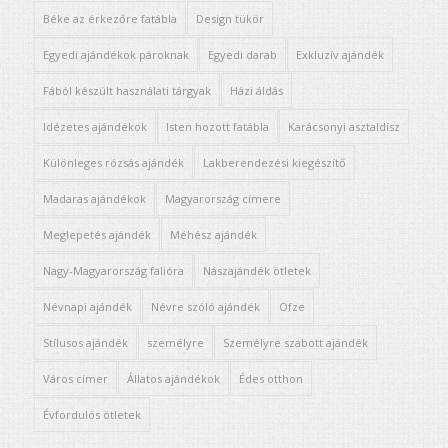
Béke az érkezőre fatábla
Design tükör
Egyedi ajándékok pároknak
Egyedi darab
Exkluzív ajándék
Fából készült használati tárgyak
Házi áldás
Idézetes ajándékok
Isten hozott fatábla
Karácsonyi asztaldísz
Különleges rózsás ajándék
Lakberendezési kiegészítő
Madaras ajándékok
Magyarország címere
Meglepetés ajándék
Méhész ajándék
Nagy-Magyarország falióra
Nászajándék ötletek
Névnapi ajándék
Névre szóló ajándék
Ofze
Stílusos ajándék
személyre
Személyre szabott ajándék
Város címer
Állatos ajándékok
Édes otthon
Évfordulós ötletek