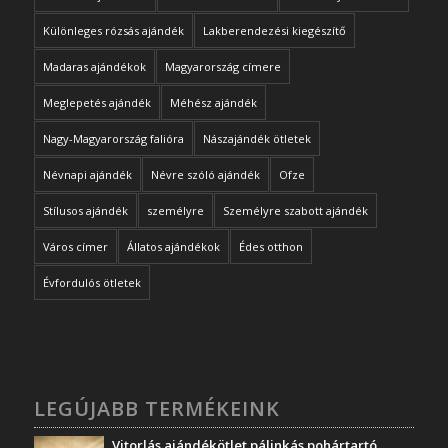
Különleges rózsás ajándék
Lakberendezési kiegészítő
Madaras ajándékok
Magyarország címere
Meglepetés ajándék
Méhész ajándék
Nagy-Magyarország falióra
Nászajándék ötletek
Névnapi ajándék
Névre szóló ajándék
Ofze
Stílusos ajándék
személyre
Személyre szabott ajándék
Város címer
Állatos ajándékok
Édes otthon
Évfordulós ötletek
LEGÚJABB TERMÉKEINK
Vitorlás ajándékötlet pálinkás pohártartó