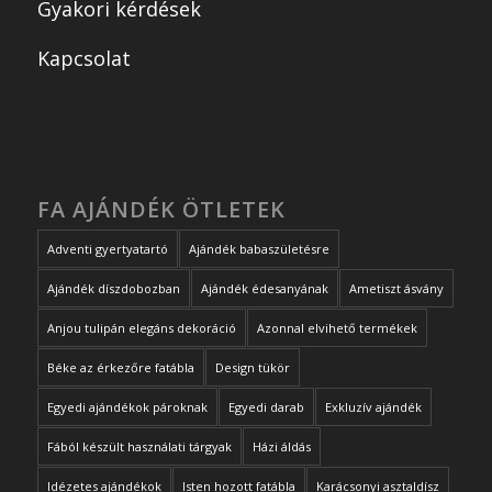
Gyakori kérdések
Kapcsolat
FA AJÁNDÉK ÖTLETEK
Adventi gyertyatartó
Ajándék babaszületésre
Ajándék díszdobozban
Ajándék édesanyának
Ametiszt ásvány
Anjou tulipán elegáns dekoráció
Azonnal elvihető termékek
Béke az érkezőre fatábla
Design tükör
Egyedi ajándékok pároknak
Egyedi darab
Exkluzív ajándék
Fából készült használati tárgyak
Házi áldás
Idézetes ajándékok
Isten hozott fatábla
Karácsonyi asztaldísz