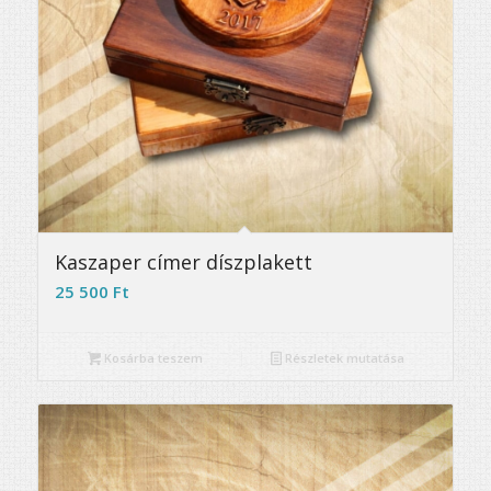
Kaszaper címer díszplakett
25 500
Ft
Kosárba teszem
Részletek mutatása