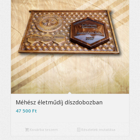
Méhész életműdíj díszdobozban
47 500
Ft
Kosárba teszem
Részletek mutatása