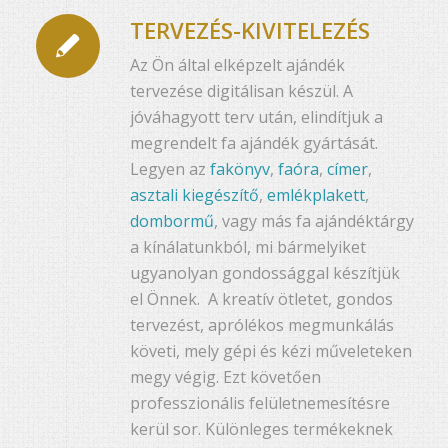
TERVEZÉS-KIVITELEZÉS
Az Ön által elképzelt ajándék
tervezése digitálisan készül. A
jóváhagyott terv után, elindítjuk a
megrendelt fa ajándék gyártását.
Legyen az
fakönyv
,
faóra
,
címer
,
asztali kiegészítő
,
emlékplakett
,
dombormű
, vagy más fa ajándéktárgy
a kínálatunkból, mi bármelyiket
ugyanolyan gondossággal készítjük
el Önnek. A kreatív ötletet, gondos
tervezést, aprólékos megmunkálás
követi, mely gépi és kézi műveleteken
megy végig. Ezt követően
professzionális felületnemesítésre
kerül sor. Különleges termékeknek