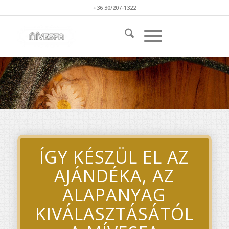
+36 30/207-1322
ÍGY KÉSZÜL EL AZ
AJÁNDÉKA, AZ
ALAPANYAG
KIVÁLASZTÁSÁTÓL