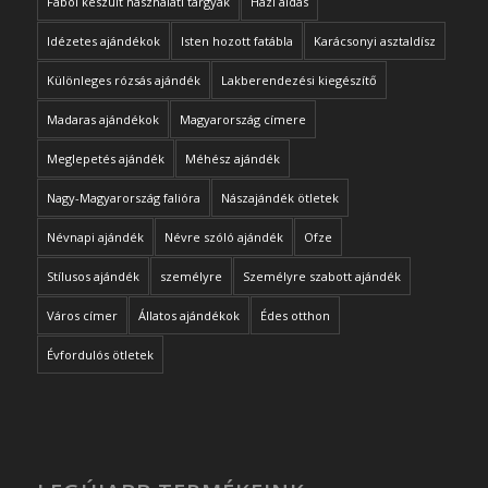
Fából készült használati tárgyak
Házi áldás
Idézetes ajándékok
Isten hozott fatábla
Karácsonyi asztaldísz
Különleges rózsás ajándék
Lakberendezési kiegészítő
Madaras ajándékok
Magyarország címere
Meglepetés ajándék
Méhész ajándék
Nagy-Magyarország falióra
Nászajándék ötletek
Névnapi ajándék
Névre szóló ajándék
Ofze
Stílusos ajándék
személyre
Személyre szabott ajándék
Város címer
Állatos ajándékok
Édes otthon
Évfordulós ötletek