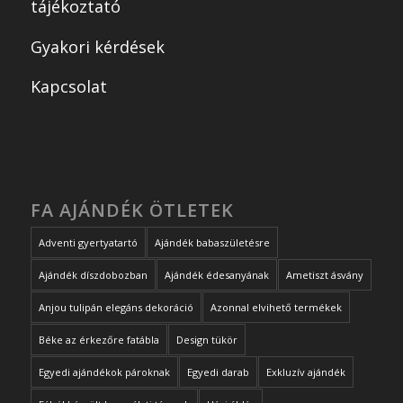
tájékoztató
Gyakori kérdések
Kapcsolat
FA AJÁNDÉK ÖTLETEK
Adventi gyertyatartó
Ajándék babaszületésre
Ajándék díszdobozban
Ajándék édesanyának
Ametiszt ásvány
Anjou tulipán elegáns dekoráció
Azonnal elvihető termékek
Béke az érkezőre fatábla
Design tükör
Egyedi ajándékok pároknak
Egyedi darab
Exkluzív ajándék