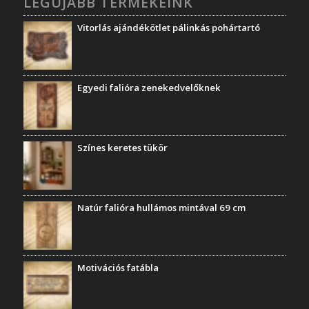
LEGÚJABB TERMÉKEINK
Vitorlás ajándékötlet pálinkás pohártartó
Egyedi falióra zenekedvelőknek
Színes keretes tükör
Natúr falióra hullámos mintával 69 cm
Motivációs fatábla