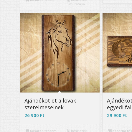
mutatása
5.00
Ajándékötlet a lovak
Ajándéköt
szerelmeseinek
egyedi fal
26 900
Ft
29 900
Ft
Kosárba teszem
Részletek
Kosárba te