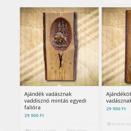
5.00
Ajándék vadásznak
Ajándéköt
vaddisznó mintás egyedi
vadásznak
falióra
29 900
Ft
29 900
Ft
Kosárba te
Kosárba teszem
Részletek