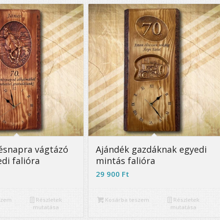
5.00
5.00
tésnapra vágtázó
Ajándék gazdáknak egyedi
di falióra
mintás falióra
29 900
Ft
szem
Részletek
Kosárba teszem
Részletek
mutatása
mutatása