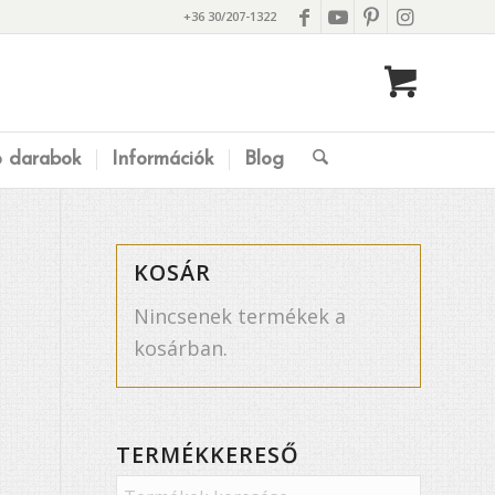
+36 30/207-1322
ó darabok
Információk
Blog
KOSÁR
Nincsenek termékek a
kosárban.
TERMÉKKERESŐ