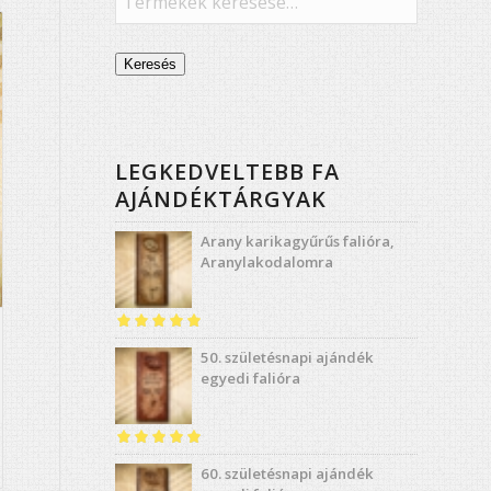
Keresés
LEGKEDVELTEBB FA
AJÁNDÉKTÁRGYAK
Arany karikagyűrűs falióra,
Aranylakodalomra
Értékelés:
4.98
50. születésnapi ajándék
/ 5
egyedi falióra
Értékelés:
5.00
60. születésnapi ajándék