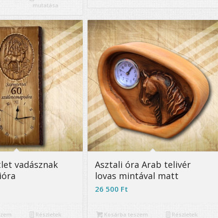
mutatása
4.86
let vadásznak
Asztali óra Arab telivér
ióra
lovas mintával matt
26 500
Ft
szem
Részletek
Kosárba teszem
Részletek