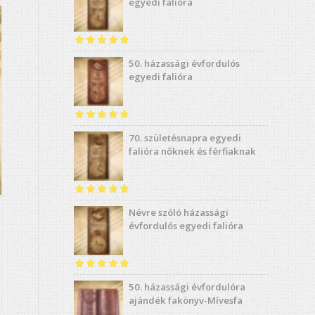
/ 5
egyedi falióra
Értékelés:
5.00
50. házassági évfordulós
/ 5
egyedi falióra
Értékelés:
5.00
70. születésnapra egyedi
/ 5
falióra nőknek és férfiaknak
Értékelés:
5.00
Névre szóló házassági
/ 5
évfordulós egyedi falióra
Értékelés:
4.91
50. házassági évfordulóra
/ 5
ajándék fakönyv-Mívesfa