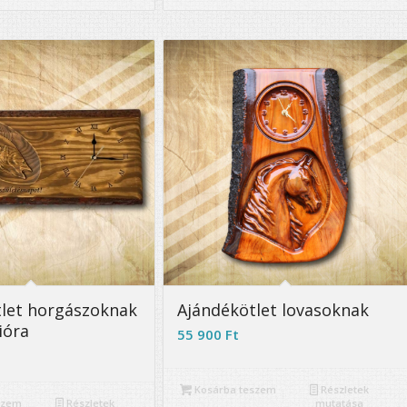
5.00
let horgászoknak
Ajándékötlet lovasoknak
ióra
55 900
Ft
Kosárba teszem
Részletek
szem
Részletek
mutatása