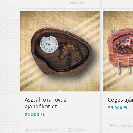
mutatása
5.00
Asztali óra lovas
Céges ajá
ajándékötlet
35 900
Ft
26 500
Ft
Kosárba te
Kosárba teszem
Részletek