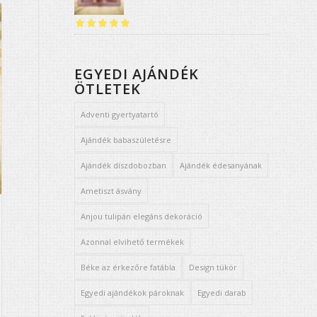
Értékelés:
5.00
/ 5
EGYEDI AJÁNDÉK
ÖTLETEK
Adventi gyertyatartó
Ajándék babaszületésre
Ajándék díszdobozban
Ajándék édesanyának
Ametiszt ásvány
Anjou tulipán elegáns dekoráció
Azonnal elvihető termékek
Béke az érkezőre fatábla
Design tükör
Egyedi ajándékok pároknak
Egyedi darab