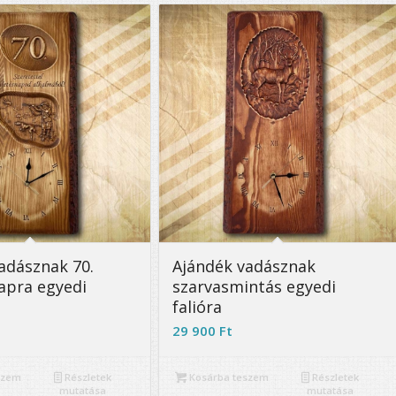
5.00
5.00
adásznak 70.
Ajándék vadásznak
apra egyedi
szarvasmintás egyedi
falióra
29 900
Ft
szem
Részletek
Kosárba teszem
Részletek
mutatása
mutatása