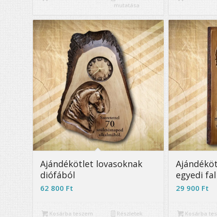
mutatása
Ajándékötlet lovasoknak
Ajándéköt
diófából
egyedi fal
62 800
Ft
29 900
Ft
Kosárba teszem
Részletek
Kosárba te