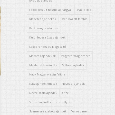
Exkluzív ajándék
Fából készült használati tárgyak
Házi áldás
Idézetes ajándékok
Isten hozott fatábla
Karácsonyi asztaldísz
Különleges rózsás ajándék
Lakberendezési kiegészítő
Madaras ajándékok
Magyarország címere
Meglepetés ajándék
Méhész ajándék
Nagy-Magyarország falióra
Nászajándék ötletek
Névnapi ajándék
Névre szóló ajándék
Ofze
Stílusos ajándék
személyre
Személyre szabott ajándék
Város címer