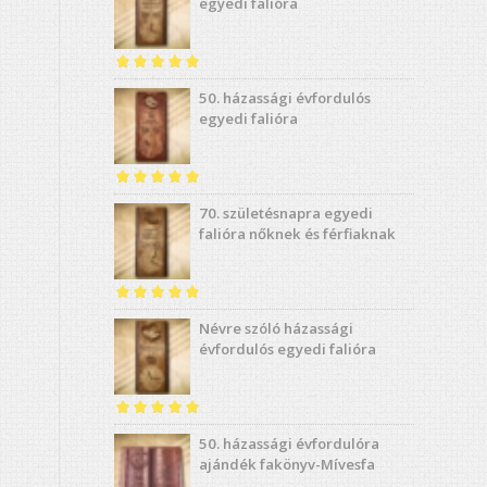
/ 5
egyedi falióra
Értékelés:
5.00
50. házassági évfordulós
/ 5
egyedi falióra
Értékelés:
5.00
70. születésnapra egyedi
/ 5
falióra nőknek és férfiaknak
Értékelés:
5.00
Névre szóló házassági
/ 5
évfordulós egyedi falióra
Értékelés:
4.91
50. házassági évfordulóra
/ 5
ajándék fakönyv-Mívesfa