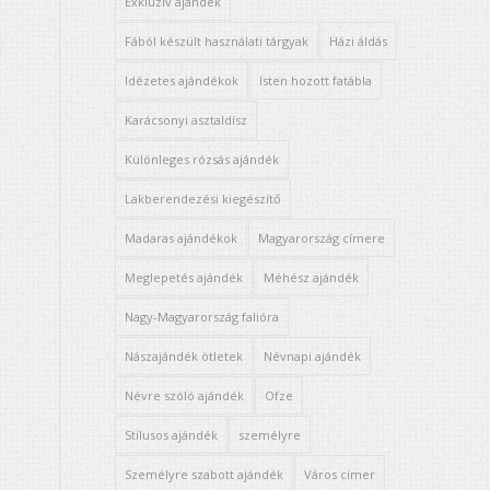
Exkluzív ajándék
Fából készült használati tárgyak
Házi áldás
Idézetes ajándékok
Isten hozott fatábla
Karácsonyi asztaldísz
Különleges rózsás ajándék
Lakberendezési kiegészítő
Madaras ajándékok
Magyarország címere
Meglepetés ajándék
Méhész ajándék
Nagy-Magyarország falióra
Nászajándék ötletek
Névnapi ajándék
Névre szóló ajándék
Ofze
Stílusos ajándék
személyre
Személyre szabott ajándék
Város címer