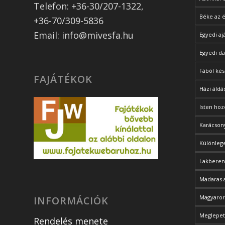
Telefon: +36-30/207-1322,
Béke az é
+36-70/309-5836
Email: info@mivesfa.hu
Egyedi a
Egyedi d
Fából kés
FAJÁTÉKOK
Házi áldá
Isten hoz
Karácsony
Különlege
Lakberen
Madaras 
Magyaror
INFORMÁCIÓK
Meglepet
Rendelés menete