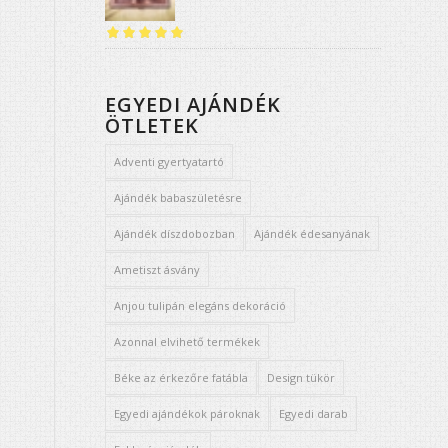
Értékelés:
5.00
/ 5
EGYEDI AJÁNDÉK
ÖTLETEK
Adventi gyertyatartó
Ajándék babaszületésre
Ajándék díszdobozban
Ajándék édesanyának
Ametiszt ásvány
Anjou tulipán elegáns dekoráció
Azonnal elvihető termékek
Béke az érkezőre fatábla
Design tükör
Egyedi ajándékok pároknak
Egyedi darab