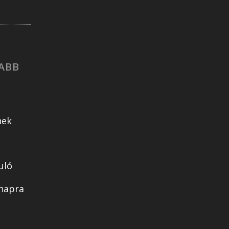
ABB
nek
uló
snapra