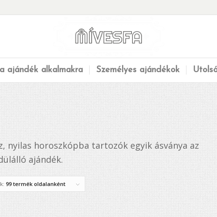
a ajándék alkalmakra
Személyes ajándékok
Utols
űz, nyilas horoszkópba tartozók egyik ásványa az
ülálló ajándék.
ék:
99 termék oldalanként