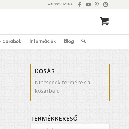
+36 30/207-1322
ó darabok
Információk
Blog
KOSÁR
Nincsenek termékek a
kosárban.
TERMÉKKERESŐ