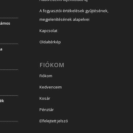
A fogyasztói értékelések gyűjtésének,
megjelenítésének alapelvei
llámos
Kapcsolat
Oldaltérkép
la
FIÓKOM
Fiókom
Kedvenceim
Kosár
dék
Pénztár
Elfelejtett jelszó