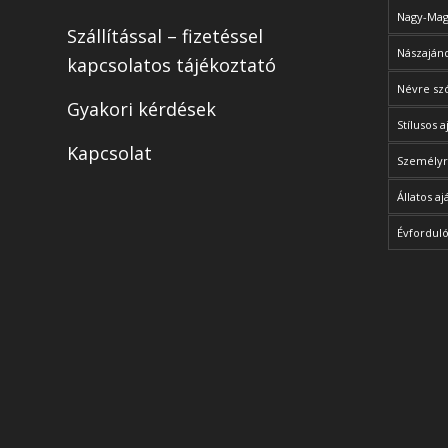
Nagy-Magy
Szállítással – fizetéssel
Nászajánd
kapcsolatos tájékoztató
Névre sz
Gyakori kérdések
Stílusos 
Kapcsolat
Személyr
Állatos a
Évforduló