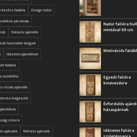
rkezőre fatábla
Design tükör
jándékok pároknak
Natúr falióra hu
mintával 69 cm
arab
Exkluzív ajándék
zült használati tárgyak
Motivációs fatáb
s
Idézetes ajándékok
ott fatábla
i asztaldísz
Egyedi falióra
kinevezésre
s rózsás ajándék
dezési kiegészítő
Évfordulós aján
ajándékok
házaspárnak
szág címere
Idézetes falióra
és ajándék
Méhész ajándék
születésnapra