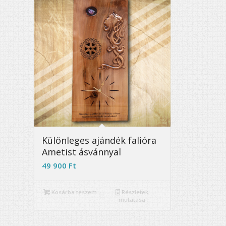
Különleges ajándék falióra
Ametist ásvánnyal
49 900
Ft
Kosárba teszem
Részletek
mutatása