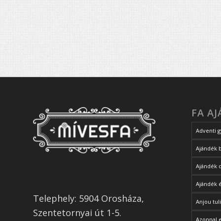
FA A
Adventi g
Ajándék 
Ajándék 
Ajándék 
Telephely: 5904 Orosháza,
Anjou tul
Szentetornyai út 1-5.
Azonnal 