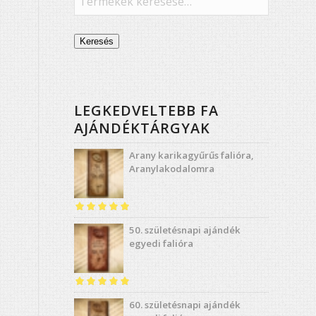
Keresés
LEGKEDVELTEBB FA
AJÁNDÉKTÁRGYAK
Arany karikagyűrűs falióra,
Aranylakodalomra
Értékelés:
4.98
50. születésnapi ajándék
/ 5
egyedi falióra
Értékelés:
5.00
60. születésnapi ajándék