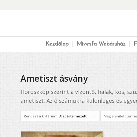
Kezdőlap
Mívesfa Webáruház
F
Ametiszt ásvány
Horoszkóp szerint a vízöntő, halak, kos, sz
ametiszt. Az ő számukra különleges és egyed
Rendezési kritérium:
Alapértelmezett
Megjelenített term