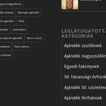
arország falióra
ék ötletek
Névnapi ajándék
óló ajándék
Ofze
LEGLÁTOGATOTT
ajándék
személyre
KATEGÓRIÁK
e szabott ajándék
Város címer
Ajándék szülőknek
jándékok
Édes otthon
Ajándék nagyszülők
s ötletek
Egyedi fakönyvek
50. házassági évford
Ajándék 50. születé
Ajándék férfiaknak