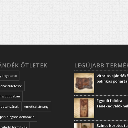
JÁNDÉK ÖTLETEK
LEGÚJABB TERMÉ
Vitorlás ajándékö
yertyatartó
pálinkás pohárta
babaszületésre
díszdobozban
Egyedi falióra
zenekedvelőkne
édesanyának
Ametiszt ásvány
ipán elegáns dekoráció
Színes keretes t
elvihető termékek