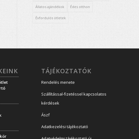
Állatos ajándékok
Édes otthon
Évfordulós ötletek
KEINK
TÁJÉKOZTATÓK
tlet
Rendelés menete
rtó
Szállítással-fizetéssel kapcsolatos
kérdések
Ászf
k
Adatkezelési tájékoztató
ükör
Adatvédelmi tájékoztató új