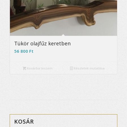
Tükör olajfűz keretben
56 800
Ft
Kosárba teszem
Részletek mutatása
KOSÁR