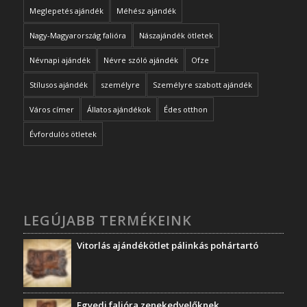
Meglepetés ajándék
Méhész ajándék
Nagy-Magyarország falióra
Nászajándék ötletek
Névnapi ajándék
Névre szóló ajándék
Ofze
Stílusos ajándék
személyre
Személyre szabott ajándék
Város címer
Állatos ajándékok
Édes otthon
Évfordulós ötletek
LEGÚJABB TERMÉKEINK
Vitorlás ajándékötlet pálinkás pohártartó
Egyedi falióra zenekedvelőknek