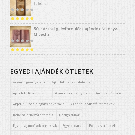
falióra
Értékelés:
4.91
50. házassági évfordulóra ajándék fakönyv-
/ 5
Mívesfa
Értékelés:
5.00
/ 5
EGYEDI AJÁNDÉK ÖTLETEK
Adventi gyertyatartó
Ajándék babaszületésre
Ajándék díszdobozban
Ajándék édesanyának
Ametiszt ásvány
Anjou tulipán elegáns dekoráció
Azonnal elvihető termékek
Béke az érkezőre fatábla
Design tükör
Egyedi ajándékok pároknak
Egyedi darab
Exkluzív ajándék