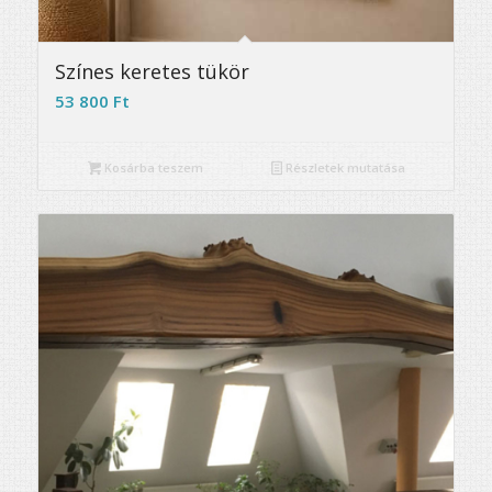
Színes keretes tükör
53 800
Ft
Kosárba teszem
Részletek mutatása