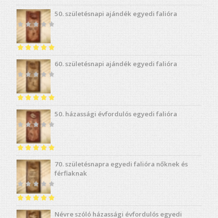
Értékelés:
4.98
50. születésnapi ajándék egyedi falióra
/ 5
Értékelés:
5.00
60. születésnapi ajándék egyedi falióra
/ 5
Értékelés:
5.00
50. házassági évfordulós egyedi falióra
/ 5
Értékelés:
5.00
70. születésnapra egyedi falióra nőknek és
/ 5
férfiaknak
Értékelés:
5.00
Névre szóló házassági évfordulós egyedi
/ 5