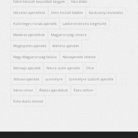
Fából készült használati tárgyak
Házi áldás
Idézetes ajándékok
Isten hozott fatábla
Karácsonyi asztaldísz
Különleges rózsás ajándék
Lakberendezési kiegészítő
Madaras ajándékok
Magyarország címere
Meglepetés ajándék
Méhész ajándék
Nagy-Magyarország falióra
Nászajándék ötletek
Névnapi ajándék
Névre szóló ajándék
Ofze
Stílusos ajándék
személyre
Személyre szabott ajándék
Város címer
Állatos ajándékok
Édes otthon
Évfordulós ötletek