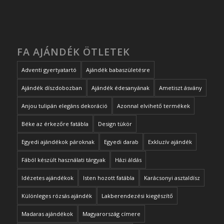
FA AJÁNDÉK ÖTLETEK
Adventi gyertyatartó
Ajándék babaszületésre
Ajándék díszdobozban
Ajándék édesanyának
Ametiszt ásvány
Anjou tulipán elegáns dekoráció
Azonnal elvihető termékek
Béke az érkezőre fatábla
Design tükör
Egyedi ajándékok pároknak
Egyedi darab
Exkluzív ajándék
Fából készült használati tárgyak
Házi áldás
Idézetes ajándékok
Isten hozott fatábla
Karácsonyi asztaldísz
Különleges rózsás ajándék
Lakberendezési kiegészítő
Madaras ajándékok
Magyarország címere