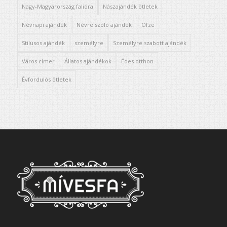
Nagy-Magyarország falióra
Nászajándék ötletek
Névnapi ajándék
Névre szóló ajándék
Ofze
Stílusos ajándék
személyre
Személyre szabott ajándék
Város címer
Állatos ajándékok
Édes otthon
Évfordulós ötletek