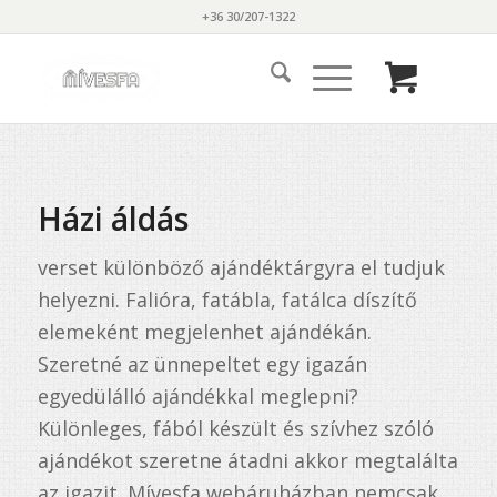
+36 30/207-1322
Házi áldás
verset különböző ajándéktárgyra el tudjuk
helyezni. Falióra, fatábla, fatálca díszítő
elemeként megjelenhet ajándékán.
Szeretné az ünnepeltet egy igazán
egyedülálló ajándékkal meglepni?
Különleges, fából készült és szívhez szóló
ajándékot szeretne átadni akkor megtalálta
az igazit. Mívesfa webáruházban nemcsak