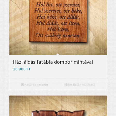
Házi áldás fatábla dombor mintával
26 900
Ft
Kosárba teszem
Részletek mutatása