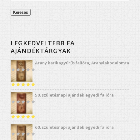
Keresés
LEGKEDVELTEBB FA
AJÁNDÉKTÁRGYAK
Arany karikagyűrűs falióra, Aranylakodalomra
Értékelés:
4.98
50. születésnapi ajándék egyedi falióra
/ 5
Értékelés:
5.00
60. születésnapi ajándék egyedi falióra
/ 5