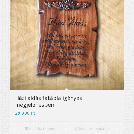
5.00
Házi áldás fatábla igényes
megjelenésben
29 900
Ft
Kosárba teszem
Részletek mutatása