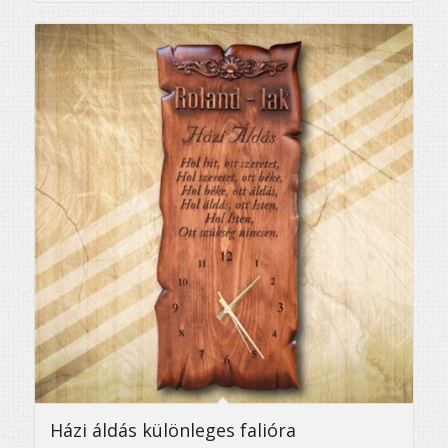
5.00
Házi áldás különleges falióra