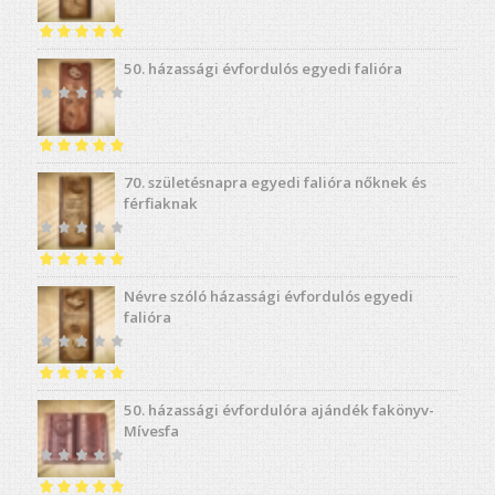
Értékelés:
5.00
50. házassági évfordulós egyedi falióra
/ 5
Értékelés:
5.00
70. születésnapra egyedi falióra nőknek és
/ 5
férfiaknak
Értékelés:
5.00
Névre szóló házassági évfordulós egyedi
/ 5
falióra
Értékelés:
4.91
50. házassági évfordulóra ajándék fakönyv-
/ 5
Mívesfa