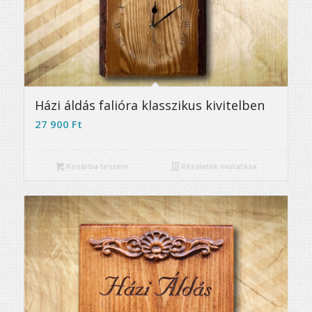
5.00
Házi áldás falióra klasszikus kivitelben
27 900
Ft
Kosárba teszem
Részletek mutatása