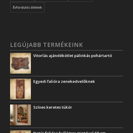
Évfordulós ötletek
LEGÚJABB TERMÉKEINK
Vitorlás ajándékötlet pálinkás pohártartó
Egyedi falióra zenekedvelőknek
Színes keretes tükör
Natúr falióra hullámos mintával 69 cm