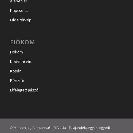
alapelvei
Kapcsolat
Oldaltérkép
FIÓKOM
Fiókom
Kedvenceim
Kosár
Pénztár
Elfelejtett jelszó
© Minden jog fenntartva! | Mívesfa - Fa ajándéktárgyak, egyedi