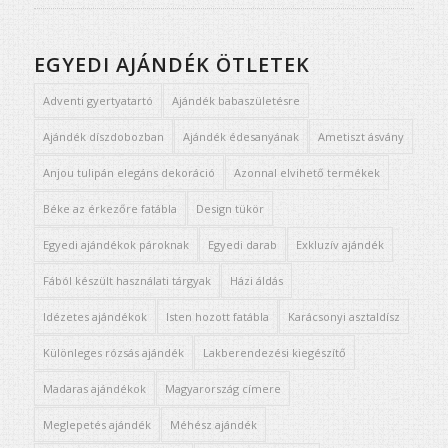
Értékelés:
5.00
/ 5
EGYEDI AJÁNDÉK ÖTLETEK
Adventi gyertyatartó
Ajándék babaszületésre
Ajándék díszdobozban
Ajándék édesanyának
Ametiszt ásvány
Anjou tulipán elegáns dekoráció
Azonnal elvihető termékek
Béke az érkezőre fatábla
Design tükör
Egyedi ajándékok pároknak
Egyedi darab
Exkluzív ajándék
Fából készült használati tárgyak
Házi áldás
Idézetes ajándékok
Isten hozott fatábla
Karácsonyi asztaldísz
Különleges rózsás ajándék
Lakberendezési kiegészítő
Madaras ajándékok
Magyarország címere
Meglepetés ajándék
Méhész ajándék