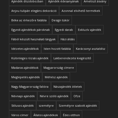
Ajándék díszdobozban
Ajándék édesanyának
Ametiszt ásvány
Anjou tulipán elegáns dekoráció
Azonnal elvihető termékek
Béke az érkezőre fatábla
Design tükör
Egyedi ajándékok pároknak
Egyedi darab
Exkluzív ajándék
Fából készült használati tárgyak
Házi áldás
Idézetes ajándékok
Isten hozott fatábla
Karácsonyi asztaldísz
Különleges rózsás ajándék
Lakberendezési kiegészítő
Madaras ajándékok
Magyarország címere
Meglepetés ajándék
Méhész ajándék
Nagy-Magyarország falióra
Nászajándék ötletek
Névnapi ajándék
Névre szóló ajándék
Ofze
Stílusos ajándék
személyre
Személyre szabott ajándék
Város címer
Állatos ajándékok
Édes otthon