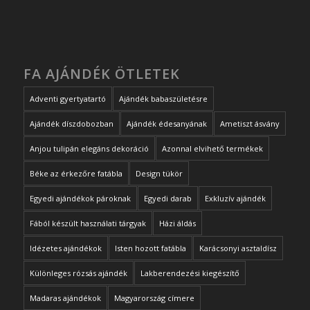
FA AJÁNDÉK ÖTLETEK
Adventi gyertyatartó
Ajándék babaszületésre
Ajándék díszdobozban
Ajándék édesanyának
Ametiszt ásvány
Anjou tulipán elegáns dekoráció
Azonnal elvihető termékek
Béke az érkezőre fatábla
Design tükör
Egyedi ajándékok pároknak
Egyedi darab
Exkluzív ajándék
Fából készült használati tárgyak
Házi áldás
Idézetes ajándékok
Isten hozott fatábla
Karácsonyi asztaldísz
Különleges rózsás ajándék
Lakberendezési kiegészítő
Madaras ajándékok
Magyarország címere