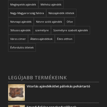
Meglepetés ajándék
Méhész ajándék
Nagy-Magyarország falióra
Nászajándék ötletek
Névnapi ajándék
Névre szóló ajándék
Ofze
Stílusos ajándék
személyre
Személyre szabott ajándék
Város címer
Állatos ajándékok
Édes otthon
Évfordulós ötletek
LEGÚJABB TERMÉKEINK
Vitorlás ajándékötlet pálinkás pohártartó
Egyedi falióra zenekedvelőknek