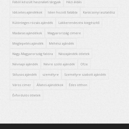
Fából készült használati tárgyak
Házi áldás
Idézetes ajándékok
Isten hozott fatábla
Karácsonyi asztaldísz
Különleges rózsás ajándék
Lakberendezési kiegészítő
Madaras ajándékok
Magyarország címere
Meglepetés ajándék
Méhész ajándék
Nagy-Magyarország falióra
Nászajándék ötletek
Névnapi ajándék
Névre szóló ajándék
Ofze
Stílusos ajándék
személyre
Személyre szabott ajándék
Város címer
Állatos ajándékok
Édes otthon
Évfordulós ötletek