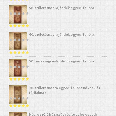
Értékelés:
4.98
50. születésnapi ajándék egyedi falióra
/ 5
Értékelés:
5.00
60. születésnapi ajándék egyedi falióra
/ 5
Értékelés:
5.00
50. házassági évfordulós egyedi falióra
/ 5
Értékelés:
5.00
70. születésnapra egyedi falióra nőknek és
/ 5
férfiaknak
Értékelés:
5.00
Névre szóló házassági évfordulós egyedi
/ 5