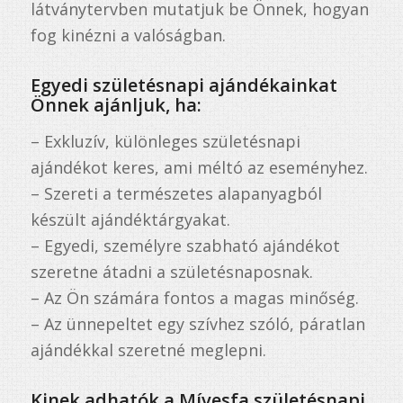
látványtervben mutatjuk be Önnek, hogyan
fog kinézni a valóságban.
Egyedi születésnapi ajándékainkat
Önnek ajánljuk, ha:
– Exkluzív, különleges születésnapi
ajándékot keres, ami méltó az eseményhez.
– Szereti a természetes alapanyagból
készült ajándéktárgyakat.
– Egyedi, személyre szabható ajándékot
szeretne átadni a születésnaposnak.
– Az Ön számára fontos a magas minőség.
– Az ünnepeltet egy szívhez szóló, páratlan
ajándékkal szeretné meglepni.
Kinek adhatók a Mívesfa születésnapi