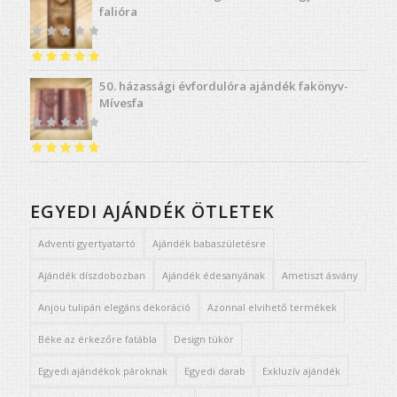
falióra
Értékelés:
4.91
50. házassági évfordulóra ajándék fakönyv-
/ 5
Mívesfa
Értékelés:
5.00
/ 5
EGYEDI AJÁNDÉK ÖTLETEK
Adventi gyertyatartó
Ajándék babaszületésre
Ajándék díszdobozban
Ajándék édesanyának
Ametiszt ásvány
Anjou tulipán elegáns dekoráció
Azonnal elvihető termékek
Béke az érkezőre fatábla
Design tükör
Egyedi ajándékok pároknak
Egyedi darab
Exkluzív ajándék