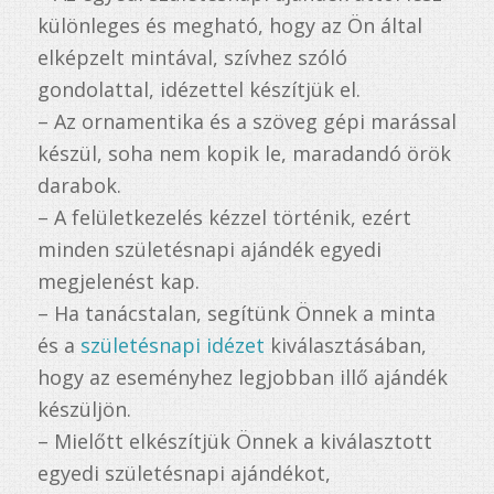
különleges és megható, hogy az Ön által
elképzelt mintával, szívhez szóló
gondolattal, idézettel készítjük el.
– Az ornamentika és a szöveg gépi marással
készül, soha nem kopik le, maradandó örök
darabok.
– A felületkezelés kézzel történik, ezért
minden születésnapi ajándék egyedi
megjelenést kap.
– Ha tanácstalan, segítünk Önnek a minta
és a
születésnapi idézet
kiválasztásában,
hogy az eseményhez legjobban illő ajándék
készüljön.
– Mielőtt elkészítjük Önnek a kiválasztott
egyedi születésnapi ajándékot,