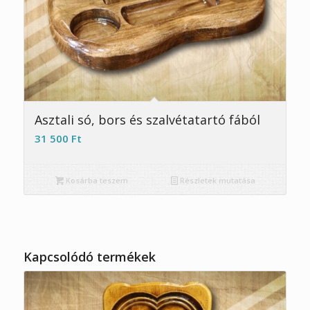
5.00
Asztali só, bors és szalvétatartó fából
31 500
Ft
Kosárba teszem
Részletek mutatása
Kapcsolódó termékek