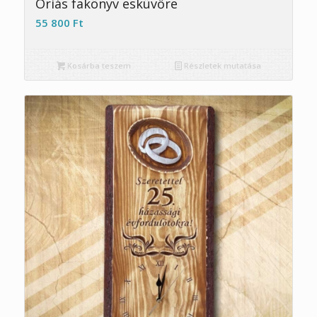
Óriás fakönyv esküvőre
55 800
Ft
Kosárba teszem
Részletek mutatása