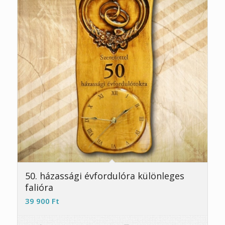
5.00
50. házassági évfordulóra különleges
falióra
39 900
Ft