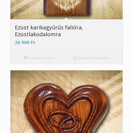
5.00
Ezüst karikagyűrűs falióra,
Ezüstlakodalomra
26 900
Ft
Kosárba teszem
Részletek mutatása