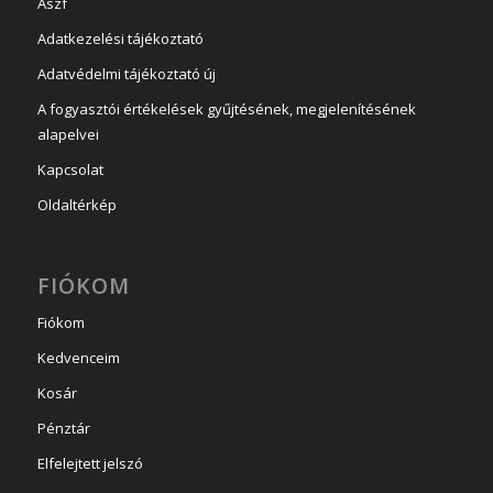
Ászf
Adatkezelési tájékoztató
Adatvédelmi tájékoztató új
A fogyasztói értékelések gyűjtésének, megjelenítésének
alapelvei
Kapcsolat
Oldaltérkép
FIÓKOM
Fiókom
Kedvenceim
Kosár
Pénztár
Elfelejtett jelszó