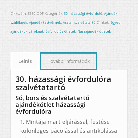
Cikkszám:
SB30-ODF
Kategóriák:
30. házassági évforduló
,
Ajándék
szülőknek
,
Ajándék testvérnek
,
Asztali szalvétatartó
Címkék:
Egyedi
ajándékok pároknak
,
Évfordulós ötletek
,
Nászajándék ötletek
Leírás
További információk
30. házassági évfordulóra
szalvétatartó
Só, bors és szalvétatartó
ajándékötlet házassági
évfordulóra
Mintája mart eljárással, festése
különleges pácolással és antikolással