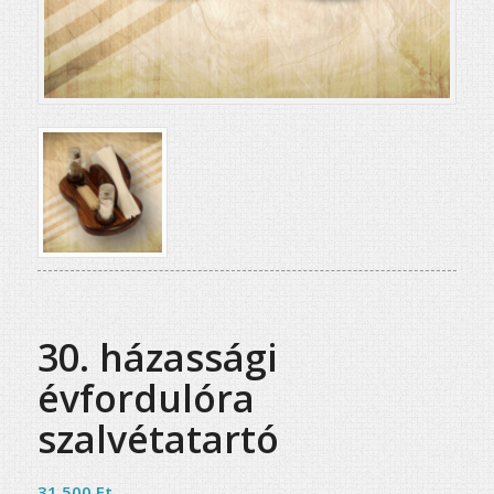
30. házassági
évfordulóra
szalvétatartó
31 500
Ft