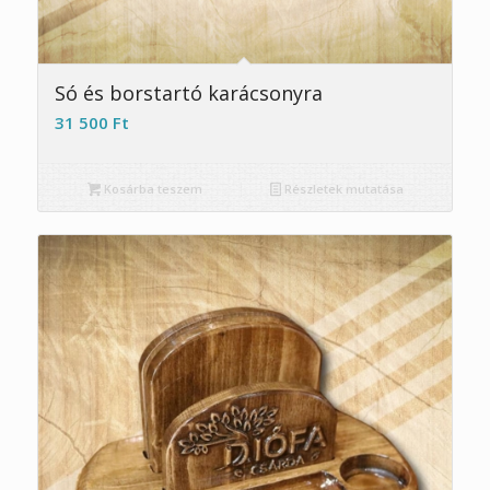
Só és borstartó karácsonyra
31 500
Ft
Kosárba teszem
Részletek mutatása