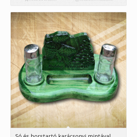
Só és borstartó karácsonyi mintával