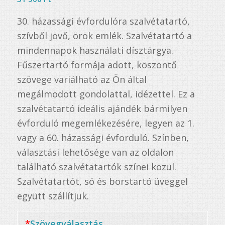
30. házassági évfordulóra szalvétatartó,
szívből jövő, örök emlék. Szalvétatartó a
mindennapok használati dísztárgya.
Fűszertartó formája adott, köszöntő
szövege variálható az Ön által
megálmodott gondolattal, idézettel. Ez a
szalvétatartó ideális ajándék bármilyen
évforduló megemlékezésére, legyen az 1.
vagy a 60. házassági évforduló. Színben,
választási lehetősége van az oldalon
található szalvétatartók színei közül.
Szalvétatartót, só és borstartó üveggel
együtt szállítjuk.
*
Szövegválasztás