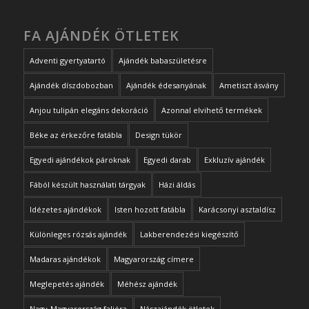
FA AJÁNDÉK ÖTLETEK
Adventi gyertyatartó
Ajándék babaszületésre
Ajándék díszdobozban
Ajándék édesanyának
Ametiszt ásvány
Anjou tulipán elegáns dekoráció
Azonnal elvihető termékek
Béke az érkezőre fatábla
Design tükör
Egyedi ajándékok pároknak
Egyedi darab
Exkluzív ajándék
Fából készült használati tárgyak
Házi áldás
Idézetes ajándékok
Isten hozott fatábla
Karácsonyi asztaldísz
Különleges rózsás ajándék
Lakberendezési kiegészítő
Madaras ajándékok
Magyarország címere
Meglepetés ajándék
Méhész ajándék
Nagy-Magyarország falióra
Nászajándék ötletek