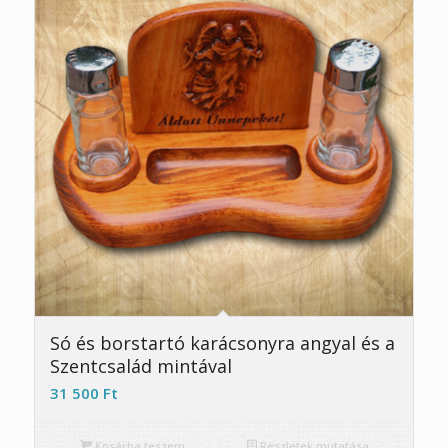
Só és borstartó karácsonyra angyal és a
Szentcsalád mintával
31 500
Ft
Kosárba teszem
Részletek mutatása