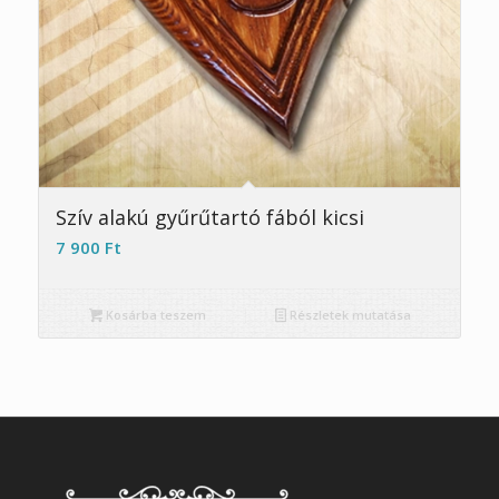
Szív alakú gyűrűtartó fából kicsi
7 900
Ft
Kosárba teszem
Részletek mutatása