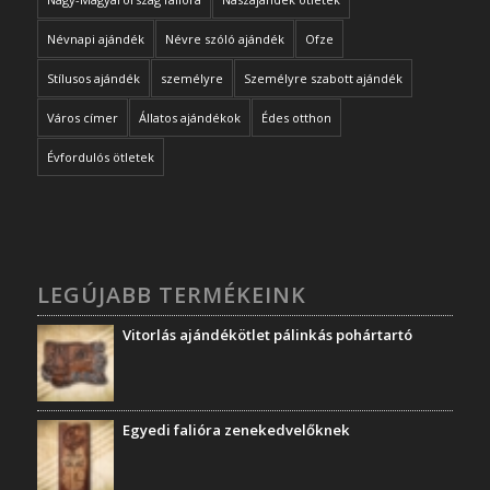
Névnapi ajándék
Névre szóló ajándék
Ofze
Stílusos ajándék
személyre
Személyre szabott ajándék
Város címer
Állatos ajándékok
Édes otthon
Évfordulós ötletek
LEGÚJABB TERMÉKEINK
Vitorlás ajándékötlet pálinkás pohártartó
Egyedi falióra zenekedvelőknek