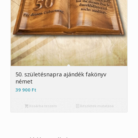
5.00
50. születésnapra ajándék fakönyv
német
39 900
Ft
Kosárba teszem
Részletek mutatása