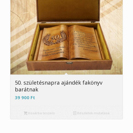
5.00
50. születésnapra ajándék fakönyv
barátnak
39 900
Ft
Kosárba teszem
Részletek mutatása