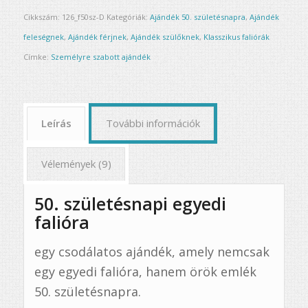
Cikkszám:
126_f50sz-D
Kategóriák:
Ajándék 50. születésnapra
,
Ajándék
feleségnek
,
Ajándék férjnek
,
Ajándék szülőknek
,
Klasszikus faliórák
Címke:
Személyre szabott ajándék
Leírás
További információk
Vélemények (9)
50. születésnapi egyedi
falióra
egy csodálatos ajándék, amely nemcsak
egy egyedi falióra, hanem örök emlék
50. születésnapra.