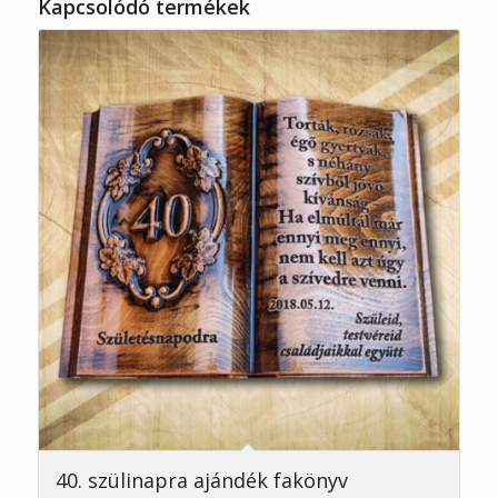
Kapcsolódó termékek
5.00
40. szülinapra ajándék fakönyv