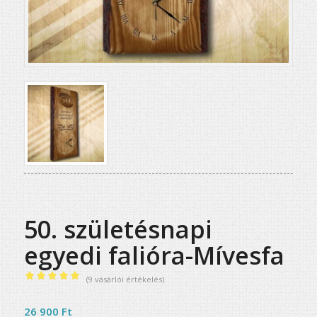
50. születésnapi
egyedi falióra-Mívesfa
(
9
vásárlói értékelés)
Értékelés
5.00
az 5-
26 900
Ft