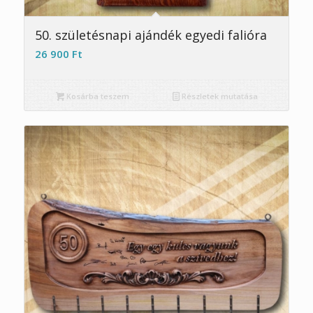
5.00
50. születésnapi ajándék egyedi falióra
26 900
Ft
Kosárba teszem
Részletek mutatása