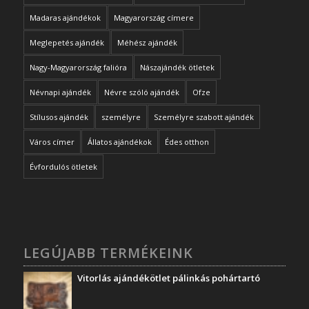
Madaras ajándékok
Magyarország címere
Meglepetés ajándék
Méhész ajándék
Nagy-Magyarország falióra
Nászajándék ötletek
Névnapi ajándék
Névre szóló ajándék
Ofze
Stílusos ajándék
személyre
Személyre szabott ajándék
Város címer
Állatos ajándékok
Édes otthon
Évfordulós ötletek
LEGÚJABB TERMÉKEINK
Vitorlás ajándékötlet pálinkás pohártartó