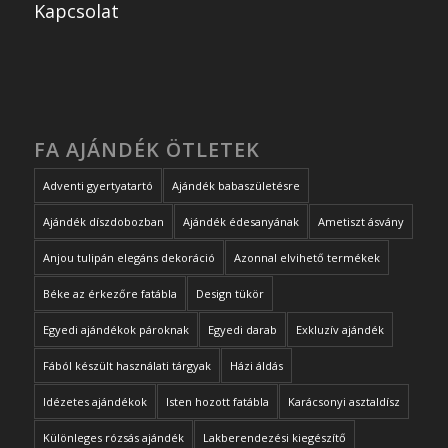
Kapcsolat
FA AJÁNDÉK ÖTLETEK
Adventi gyertyatartó
Ajándék babaszületésre
Ajándék díszdobozban
Ajándék édesanyának
Ametiszt ásvány
Anjou tulipán elegáns dekoráció
Azonnal elvihető termékek
Béke az érkezőre fatábla
Design tükör
Egyedi ajándékok pároknak
Egyedi darab
Exkluzív ajándék
Fából készült használati tárgyak
Házi áldás
Idézetes ajándékok
Isten hozott fatábla
Karácsonyi asztaldísz
Különleges rózsás ajándék
Lakberendezési kiegészítő