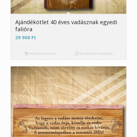
5.00
Ajándékötlet 40 éves vadásznak egyedi
falióra
29 900
Ft
Kosárba teszem
Részletek mutatása