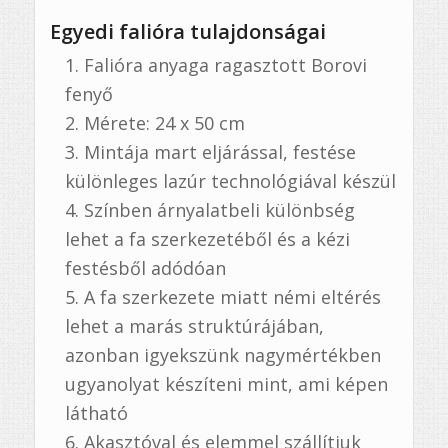
Egyedi falióra tulajdonságai
Falióra anyaga ragasztott Borovi
fenyő
Mérete: 24 x 50 cm
Mintája mart eljárással, festése
különleges lazúr technológiával készül
Színben árnyalatbeli különbség
lehet a fa szerkezetéből és a kézi
festésből adódóan
A fa szerkezete miatt némi eltérés
lehet a marás struktúrájában,
azonban igyekszünk nagymértékben
ugyanolyat készíteni mint, ami képen
látható
Akasztóval és elemmel szállítjuk