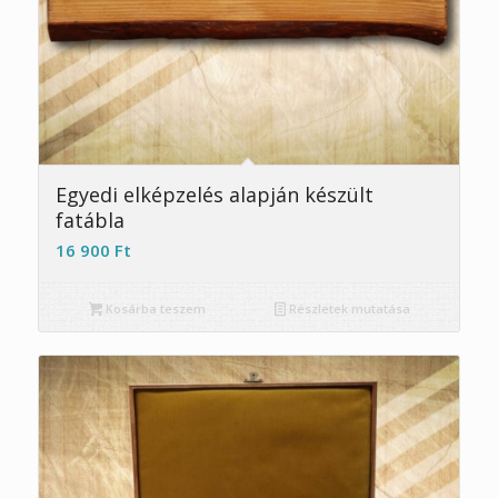
4.75
Egyedi elképzelés alapján készült
fatábla
16 900
Ft
Kosárba teszem
Részletek mutatása