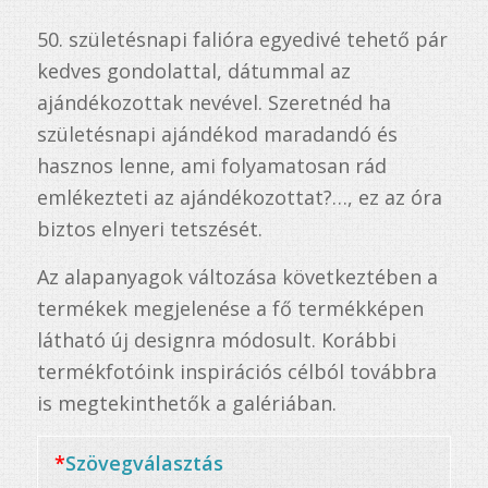
ből,
50. születésnapi falióra egyedivé tehető pár
9
értékelés
kedves gondolattal, dátummal az
alapján
ajándékozottak nevével. Szeretnéd ha
születésnapi ajándékod maradandó és
hasznos lenne, ami folyamatosan rád
emlékezteti az ajándékozottat?…, ez az óra
biztos elnyeri tetszését.
Az alapanyagok változása következtében a
termékek megjelenése a fő termékképen
látható új designra módosult. Korábbi
termékfotóink inspirációs célból továbbra
is megtekinthetők a galériában.
*
Szövegválasztás