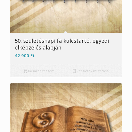
50. születésnapi fa kulcstartó, egyedi
elképzelés alapján
42 900
Ft
Kosárba teszem
Részletek mutatása