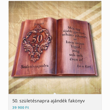
5.00
50. születésnapra ajándék fakönyv
39 900
Ft