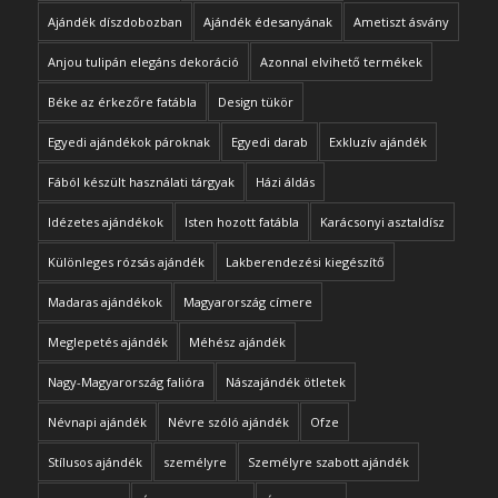
Ajándék díszdobozban
Ajándék édesanyának
Ametiszt ásvány
Anjou tulipán elegáns dekoráció
Azonnal elvihető termékek
Béke az érkezőre fatábla
Design tükör
Egyedi ajándékok pároknak
Egyedi darab
Exkluzív ajándék
Fából készült használati tárgyak
Házi áldás
Idézetes ajándékok
Isten hozott fatábla
Karácsonyi asztaldísz
Különleges rózsás ajándék
Lakberendezési kiegészítő
Madaras ajándékok
Magyarország címere
Meglepetés ajándék
Méhész ajándék
Nagy-Magyarország falióra
Nászajándék ötletek
Névnapi ajándék
Névre szóló ajándék
Ofze
Stílusos ajándék
személyre
Személyre szabott ajándék