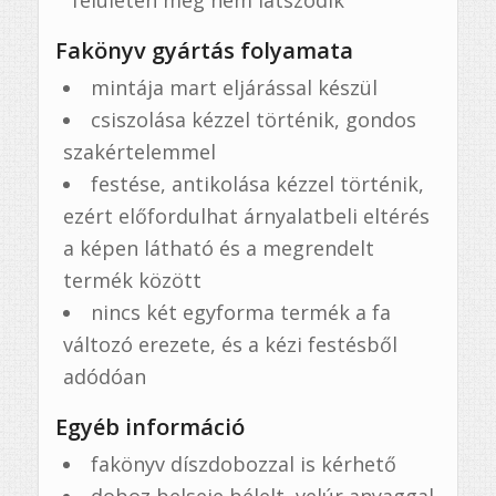
Fakönyv gyártás folyamata
mintája mart eljárással készül
csiszolása kézzel történik, gondos
szakértelemmel
festése, antikolása kézzel történik,
ezért előfordulhat árnyalatbeli eltérés
a képen látható és a megrendelt
termék között
nincs két egyforma termék a fa
változó erezete, és a kézi festésből
adódóan
Egyéb információ
fakönyv díszdobozzal is kérhető
doboz belseje bélelt, velúr anyaggal