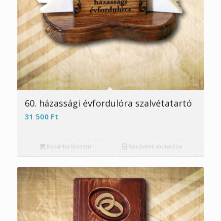
5.00
60. házassági évfordulóra szalvétatartó
31 500
Ft
Kosárba teszem
Részletek mutatása