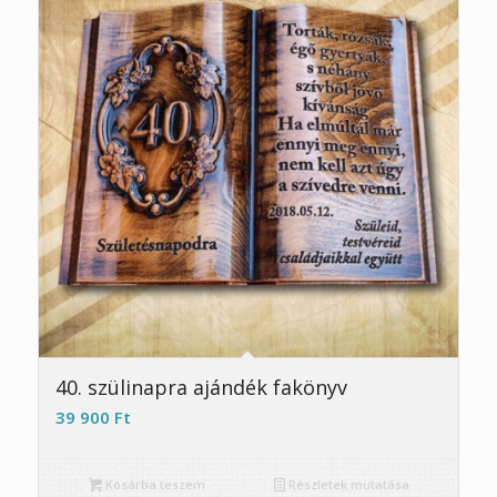
5.00
40. szülinapra ajándék fakönyv
39 900
Ft
Kosárba teszem
Részletek mutatása