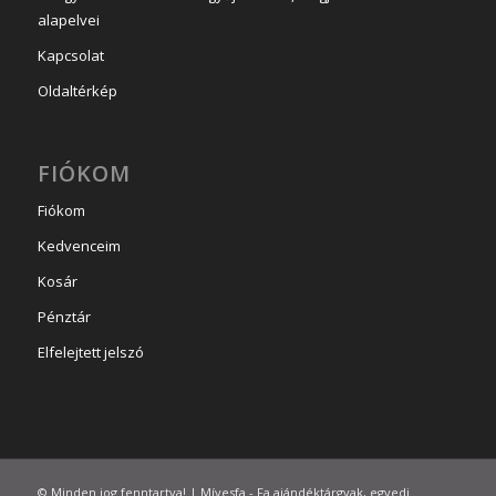
alapelvei
Kapcsolat
Oldaltérkép
FIÓKOM
Fiókom
Kedvenceim
Kosár
Pénztár
Elfelejtett jelszó
© Minden jog fenntartva! | Mívesfa - Fa ajándéktárgyak, egyedi