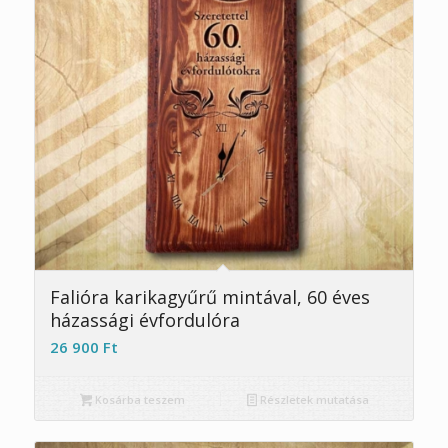
4.89
Falióra karikagyűrű mintával, 60 éves
házassági évfordulóra
26 900
Ft
Kosárba teszem
Részletek mutatása