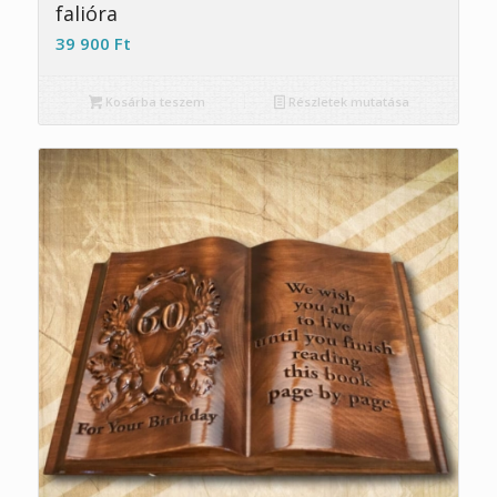
falióra
39 900
Ft
Kosárba teszem
Részletek mutatása