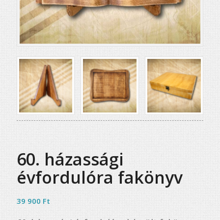
60. házassági
évfordulóra fakönyv
39 900
Ft