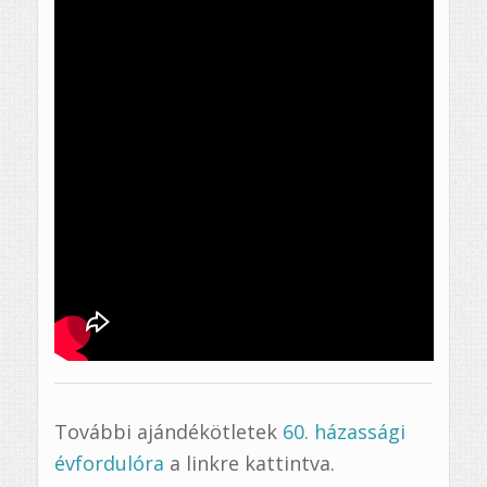
További ajándékötletek
60. házassági
évfordulóra
a linkre kattintva.