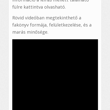
fülre kattintva olvasható.
Rövid videóban megtekinthető a
fakönyv formája, felületkezelése, és a
marás minősége.