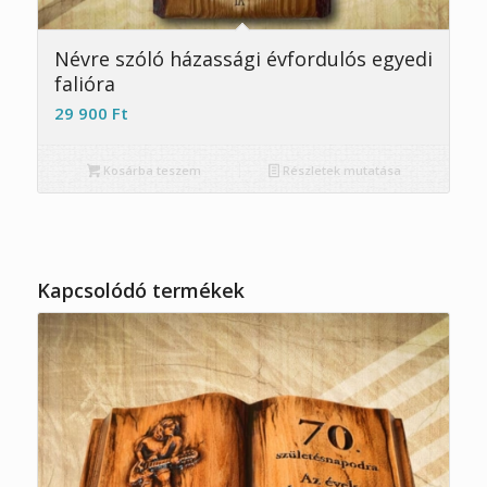
4.91
Névre szóló házassági évfordulós egyedi
falióra
29 900
Ft
Kosárba teszem
Részletek mutatása
Kapcsolódó termékek