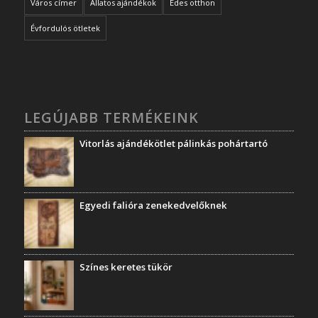
Város címer
Állatos ajándékok
Édes otthon
Évfordulós ötletek
LEGÚJABB TERMÉKEINK
Vitorlás ajándékötlet pálinkás pohártartó
Egyedi falióra zenekedvelőknek
Színes keretes tükör