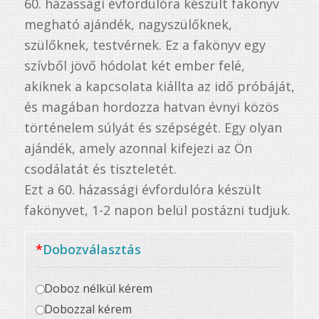
60. házassági évfordulóra készült fakönyv
megható ajándék, nagyszülőknek,
szülőknek, testvérnek. Ez a fakönyv egy
szívből jövő hódolat két ember felé,
akiknek a kapcsolata kiállta az idő próbáját,
és magában hordozza hatvan évnyi közös
történelem súlyát és szépségét. Egy olyan
ajándék, amely azonnal kifejezi az Ön
csodálatát és tiszteletét.
Ezt a 60. házassági évfordulóra készült
fakönyvet, 1-2 napon belül postázni tudjuk.
*
Dobozválasztás
Doboz nélkül kérem
Dobozzal kérem