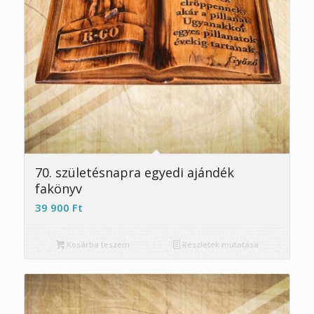
70. születésnapra egyedi ajándék
fakönyv
39 900
Ft
Kosárba teszem
Részletek mutatása