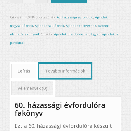
Cikkszám:
60HK-D
Kategóriák:
60. házassági évforduló
,
Ajándék
nagyszülőknek
,
Ajándék szülőknek
,
Ajándék testvérnek
,
Azonnal
elvihető fakönyvek
Címkék:
Ajándék díszdobozban
,
Egyedi ajándékok
pároknak
Leírás
További információk
Vélemények (0)
60. házassági évfordulóra
fakönyv
Ezt a 60. házassági évfordulóra készült