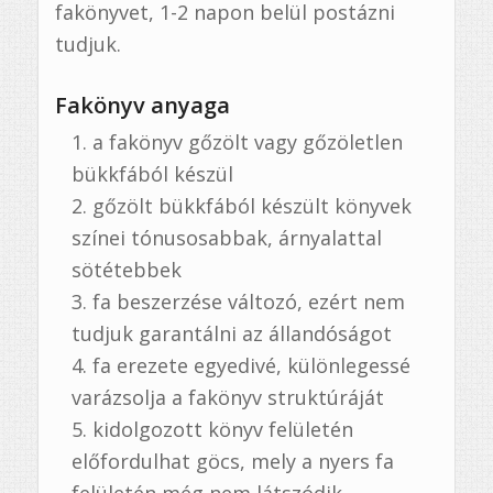
fakönyvet, 1-2 napon belül postázni
tudjuk.
Fakönyv anyaga
a fakönyv gőzölt vagy gőzöletlen
bükkfából készül
gőzölt bükkfából készült könyvek
színei tónusosabbak, árnyalattal
sötétebbek
fa beszerzése változó, ezért nem
tudjuk garantálni az állandóságot
fa erezete egyedivé, különlegessé
varázsolja a fakönyv struktúráját
kidolgozott könyv felületén
előfordulhat göcs, mely a nyers fa
felületén még nem látszódik