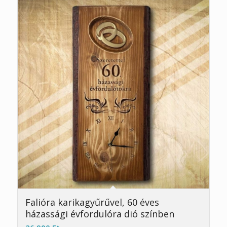
5.00
Falióra karikagyűrűvel, 60 éves
házassági évfordulóra dió színben