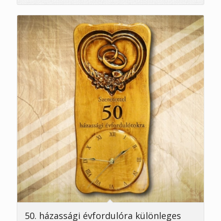
5.00
50. házassági évfordulóra különleges