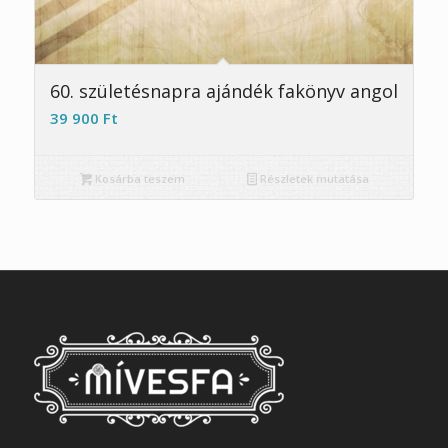
5.00
60. születésnapra ajándék fakönyv angol
39 900
Ft
Kosárba teszem
Részletek mutatása