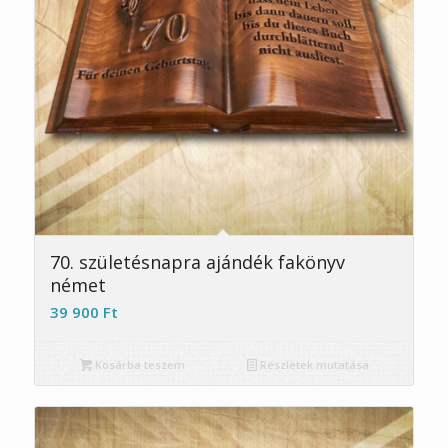
5.00
70. születésnapra ajándék fakönyv
német
39 900
Ft
Kosárba teszem
Részletek mutatása