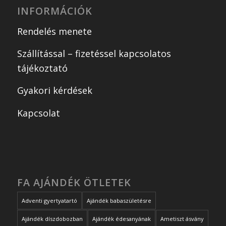
INFORMÁCIÓK
Rendelés menete
Szállítással – fizetéssel kapcsolatos
tájékoztató
Gyakori kérdések
Kapcsolat
FA AJÁNDÉK ÖTLETEK
Adventi gyertyatartó
Ajándék babaszületésre
Ajándék díszdobozban
Ajándék édesanyának
Ametiszt ásvány