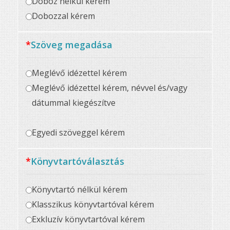
Doboz nélkül kérem
Dobozzal kérem
*
Szöveg megadása
Meglévő idézettel kérem
Meglévő idézettel kérem, névvel és/vagy
dátummal kiegészítve
Egyedi szöveggel kérem
*
Könyvtartóválasztás
Könyvtartó nélkül kérem
Klasszikus könyvtartóval kérem
Exkluzív könyvtartóval kérem