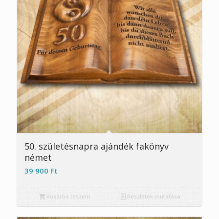
5.00
50. születésnapra ajándék fakönyv
német
39 900
Ft
Kosárba teszem
Részletek mutatása