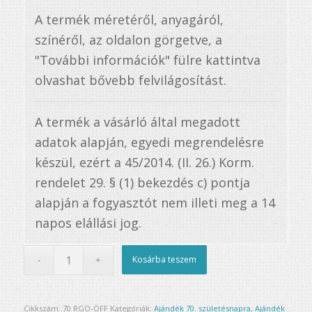
A termék méretéről, anyagáról,
színéről, az oldalon görgetve, a
"További információk" fülre kattintva
olvashat bővebb felvilágosítást.
A termék a vásárló által megadott
adatok alapján, egyedi megrendelésre
készül, ezért a 45/2014. (II. 26.) Korm.
rendelet 29. § (1) bekezdés c) pontja
alapján a fogyasztót nem illeti meg a 14
napos elállási jog.
Kosárba teszem
Cikkszám:
70 RGO-ÖFF
Kategóriák:
Ajándék 70. születésnapra
,
Ajándék