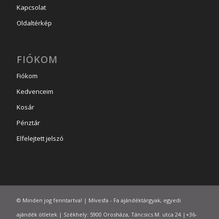
Kapcsolat
Oldaltérkép
FIÓKOM
Fiókom
Kedvenceim
Kosár
Pénztár
Elfelejtett jelszó
© Minden jog fenntartva! | Mívesfa - Fa ajándéktárgyak, egyedi
ajándék ötletek | Székhely: 5900 Orosháza, Táncsics M. utca 24.|+36-