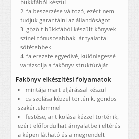
bükkfából készül
fa beszerzése változó, ezért nem
tudjuk garantálni az állandóságot
gőzölt bükkfából készült könyvek
színei tónusosabbak, árnyalattal
sötétebbek
fa erezete egyedivé, különlegessé
varázsolja a fakönyv struktúráját
Fakönyv elkészítési folyamatok
mintája mart eljárással készül
csiszolása kézzel történik, gondos
szakértelemmel
festése, antikolása kézzel történik,
ezért előfordulhat árnyalatbeli eltérés
a képen látható és a megrendelt