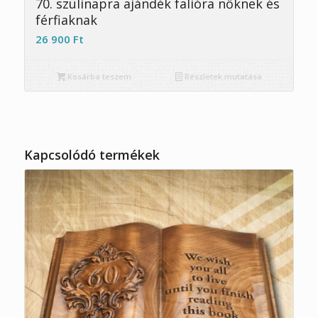
70. szülinapra ajándék falióra nőknek és
férfiaknak
26 900
Ft
Kosárba teszem
Részletek mutatása
Kapcsolódó termékek