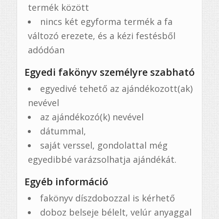
termék között
nincs két egyforma termék a fa
változó erezete, és a kézi festésből
adódóan
Egyedi fakönyv személyre szabható
egyedivé tehető az ajándékozott(ak)
nevével
az ajándékozó(k) nevével
dátummal,
saját verssel, gondolattal még
egyedibbé varázsolhatja ajándékát.
Egyéb információ
fakönyv díszdobozzal is kérhető
doboz belseje bélelt, velúr anyaggal