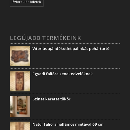
Évfordulós ötletek
LEGÚJABB TERMÉKEINK
Vitorlás ajándékötlet pálinkás pohártartó
Egyedi falióra zenekedvelőknek
Színes keretes tükör
Natúr falióra hullámos mintával 69 cm