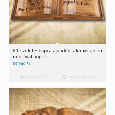
60. születésnapra ajándék fakönyv anjou
mintával angol
39 900
Ft
Kosárba teszem
Részletek mutatása