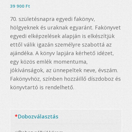
39 900
Ft
70. születésnapra egyedi fakönyv,
hölgyeknek és uraknak egyaránt. Fakönyvet
egyedi elképzelések alapján is elkészítjük
ettől válik igazán személyre szabottá az
ajándéka. A könyv lapjára kérhető idézet,
egy közös emlék momentuma,
jókívánságok, az ünnepeltek neve, évszám.
Fakönyvhöz, színben hozzáillő díszdoboz és
könyvtartó is rendelhető.
*
Dobozválasztás