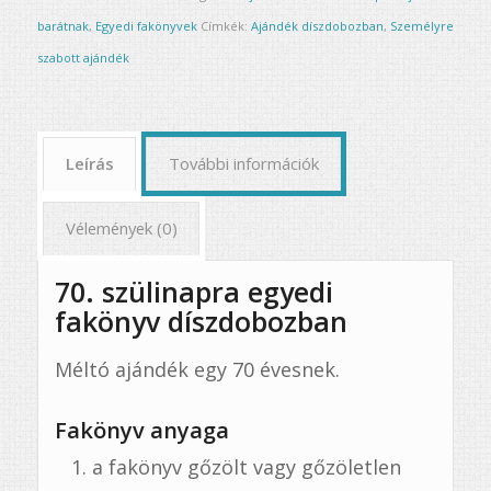
barátnak
,
Egyedi fakönyvek
Címkék:
Ajándék díszdobozban
,
Személyre
szabott ajándék
Leírás
További információk
Vélemények (0)
70. szülinapra egyedi
fakönyv díszdobozban
Méltó ajándék egy 70 évesnek.
Fakönyv anyaga
a fakönyv gőzölt vagy gőzöletlen