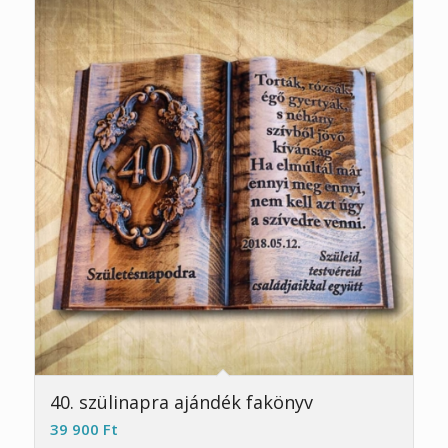
5.00
40. szülinapra ajándék fakönyv
39 900
Ft