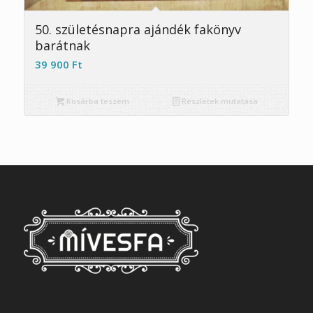
5.00
50. születésnapra ajándék fakönyv
barátnak
39 900
Ft
Kosárba teszem
Részletek mutatása