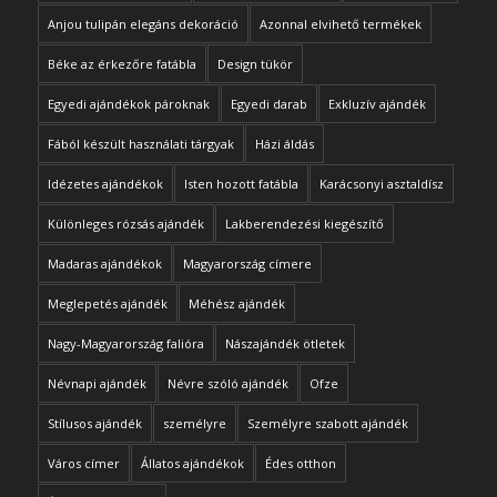
Anjou tulipán elegáns dekoráció
Azonnal elvihető termékek
Béke az érkezőre fatábla
Design tükör
Egyedi ajándékok pároknak
Egyedi darab
Exkluzív ajándék
Fából készült használati tárgyak
Házi áldás
Idézetes ajándékok
Isten hozott fatábla
Karácsonyi asztaldísz
Különleges rózsás ajándék
Lakberendezési kiegészítő
Madaras ajándékok
Magyarország címere
Meglepetés ajándék
Méhész ajándék
Nagy-Magyarország falióra
Nászajándék ötletek
Névnapi ajándék
Névre szóló ajándék
Ofze
Stílusos ajándék
személyre
Személyre szabott ajándék
Város címer
Állatos ajándékok
Édes otthon