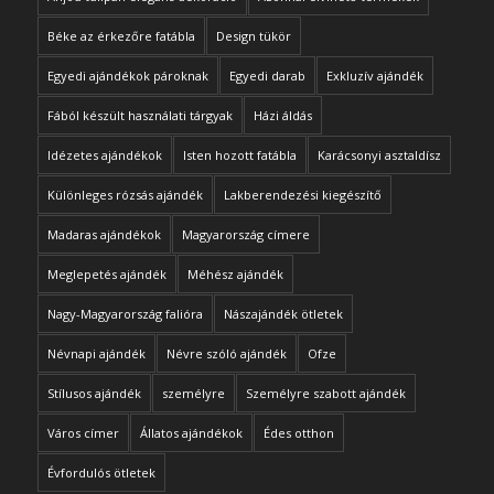
Béke az érkezőre fatábla
Design tükör
Egyedi ajándékok pároknak
Egyedi darab
Exkluzív ajándék
Fából készült használati tárgyak
Házi áldás
Idézetes ajándékok
Isten hozott fatábla
Karácsonyi asztaldísz
Különleges rózsás ajándék
Lakberendezési kiegészítő
Madaras ajándékok
Magyarország címere
Meglepetés ajándék
Méhész ajándék
Nagy-Magyarország falióra
Nászajándék ötletek
Névnapi ajándék
Névre szóló ajándék
Ofze
Stílusos ajándék
személyre
Személyre szabott ajándék
Város címer
Állatos ajándékok
Édes otthon
Évfordulós ötletek