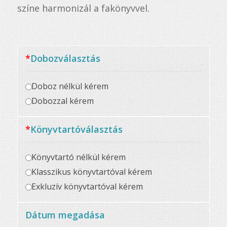
színe harmonizál a fakönyvvel.
*
Dobozválasztás
Doboz nélkül kérem
Dobozzal kérem
*
Könyvtartóválasztás
Könyvtartó nélkül kérem
Klasszikus könyvtartóval kérem
Exkluzív könyvtartóval kérem
Dátum megadása