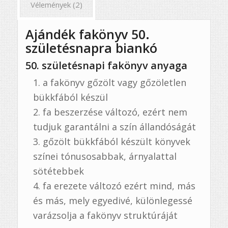
Vélemények (2)
Ajándék fakönyv 50.
születésnapra biankó
50. születésnapi fakönyv anyaga
a fakönyv gőzölt vagy gőzöletlen
bükkfából készül
fa beszerzése változó, ezért nem
tudjuk garantálni a szín állandóságát
gőzölt bükkfából készült könyvek
színei tónusosabbak, árnyalattal
sötétebbek
fa erezete változó ezért mind, más
és más, mely egyedivé, különlegessé
varázsolja a fakönyv struktúráját