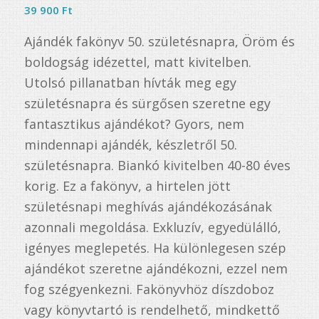
5.00
az 5-
39 900
Ft
ből,
Ajándék fakönyv 50. születésnapra, Öröm és
2
értékelés
boldogság idézettel, matt kivitelben.
alapján
Utolsó pillanatban hívták meg egy
születésnapra és sürgősen szeretne egy
fantasztikus ajándékot? Gyors, nem
mindennapi ajándék, készletről 50.
születésnapra. Biankó kivitelben 40-80 éves
korig. Ez a fakönyv, a hirtelen jött
születésnapi meghívás ajándékozásának
azonnali megoldása. Exkluzív, egyedülálló,
igényes meglepetés. Ha különlegesen szép
ajándékot szeretne ajándékozni, ezzel nem
fog szégyenkezni. Fakönyvhöz díszdoboz
vagy könyvtartó is rendelhető, mindkettő