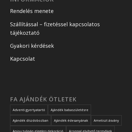
Rendelés menete
Szállítással – fizetéssel kapcsolatos
tájékoztató
Gyakori kérdések
Kapcsolat
FA AJÁNDÉK ÖTLETEK
Adventi gyertyatartó
Ajándék babaszületésre
Ajándék díszdobozban
Ajándék édesanyának
Ametiszt ásvány
Anjou tulipán elegáns dekoráció
Azonnal elvihető termékek