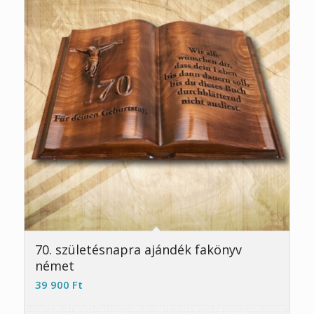
5.00
70. születésnapra ajándék fakönyv
német
39 900
Ft