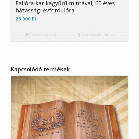
4.89
Falióra karikagyűrű mintával, 60 éves
házassági évfordulóra
26 900
Ft
Kosárba teszem
Részletek mutatása
Kapcsolódó termékek