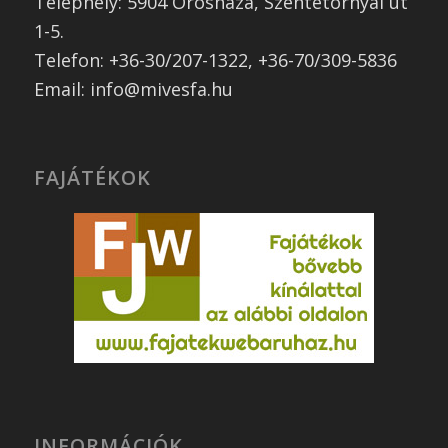
Telephely: 5904 Orosháza, Szentetornyai út
1-5.
Telefon: +36-30/207-1322, +36-70/309-5836
Email: info@mivesfa.hu
FAJÁTÉKOK
INFORMÁCIÓK