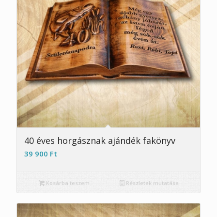
5.00
40 éves horgásznak ajándék fakönyv
39 900
Ft
Kosárba teszem
Részletek mutatása