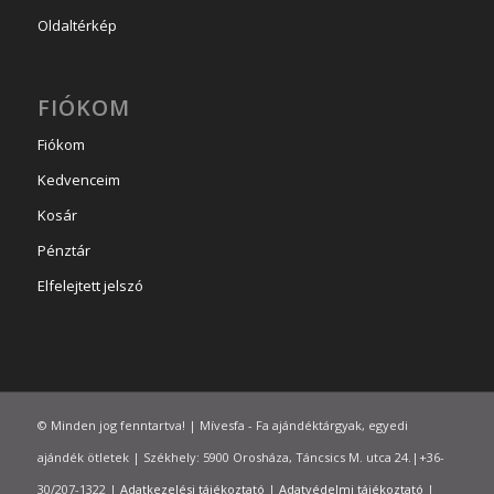
Oldaltérkép
FIÓKOM
Fiókom
Kedvenceim
Kosár
Pénztár
Elfelejtett jelszó
© Minden jog fenntartva! | Mívesfa - Fa ajándéktárgyak, egyedi
ajándék ötletek | Székhely: 5900 Orosháza, Táncsics M. utca 24.|+36-
30/207-1322 |
Adatkezelési tájékoztató
|
Adatvédelmi tájékoztató
|