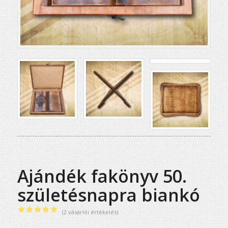
Ajándék fakönyv 50.
születésnapra biankó
(
2
vásárlói értékelés)
Értékelés