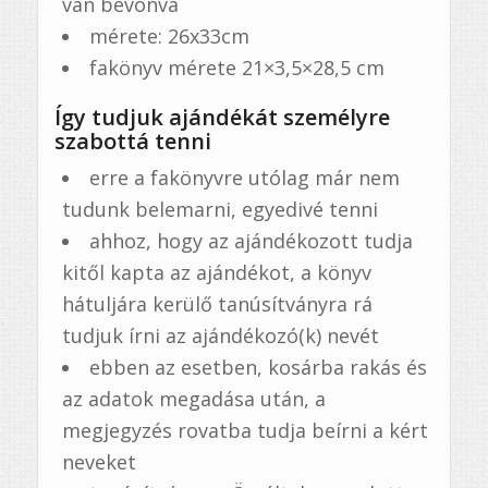
van bevonva
mérete: 26x33cm
fakönyv mérete 21×3,5×28,5 cm
Így tudjuk ajándékát személyre
szabottá tenni
erre a fakönyvre utólag már nem
tudunk belemarni, egyedivé tenni
ahhoz, hogy az ajándékozott tudja
kitől kapta az ajándékot, a könyv
hátuljára kerülő tanúsítványra rá
tudjuk írni az ajándékozó(k) nevét
ebben az esetben, kosárba rakás és
az adatok megadása után, a
megjegyzés rovatba tudja beírni a kért
neveket