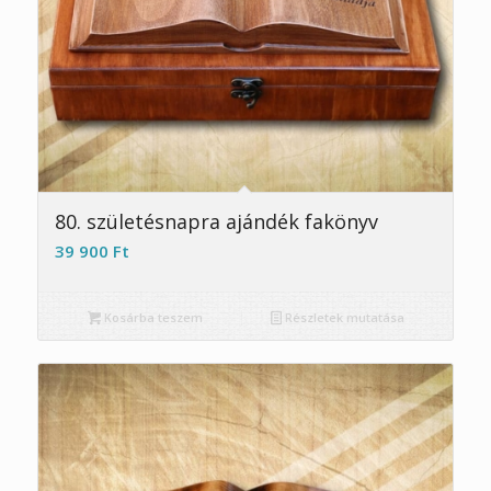
5.00
80. születésnapra ajándék fakönyv
39 900
Ft
Kosárba teszem
Részletek mutatása