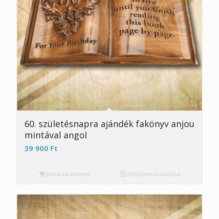
60. születésnapra ajándék fakönyv anjou
mintával angol
39 900
Ft
Kosárba teszem
Részletek mutatása