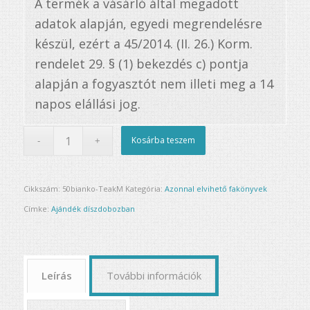
A termék a vásárló által megadott
adatok alapján, egyedi megrendelésre
készül, ezért a 45/2014. (II. 26.) Korm.
rendelet 29. § (1) bekezdés c) pontja
alapján a fogyasztót nem illeti meg a 14
napos elállási jog.
Kosárba teszem
Cikkszám:
50bianko-TeakM
Kategória:
Azonnal elvihető fakönyvek
Címke:
Ajándék díszdobozban
Leírás
További információk