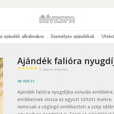
a ajándék alkalmakra
Személyes ajándékok
Utols
Ajándék falióra nyugd
(
1
vásárlói értékelés)
Értékelés
5.00
az 5-
46 900
Ft
ből,
Ajándék falióra nyugdíjba vonulás emlékére
1
értékelés
emlékeznek vissza az együtt töltött évekre. E
alapján
nemcsak a céglogó emlékezteti a szép időkr