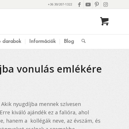
+36 30/207-1322
ó darabok
Információk
Blog
íjba vonulás emlékére
. Akik nyugdíjba mennek szívesen
rre kiváló ajándék ez a falióra, ahol
e, hanem a kollégák neve, az évszám, és