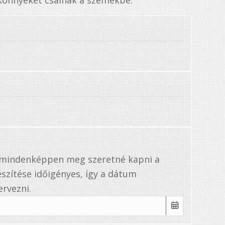
 könnyeket csalnak a szemekbe.
a mindenképpen meg szeretné kapni a
szítése időigényes, így a dátum
rvezni.