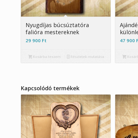
5.00
Nyugdíjas búcsúztatóra
Ajándé
falióra mestereknek
különl
29 900
Ft
47 900
Kosárba teszem
Részletek mutatása
Kosár
Kapcsolódó termékek