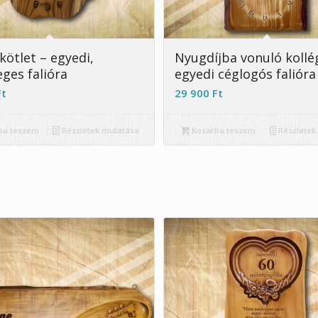
4.93
kötlet – egyedi,
Nyugdíjba vonuló koll
eges falióra
egyedi céglogós falióra
Ft
29 900
Ft
ba teszem
Részletek mutatása
Kosárba teszem
Részletek