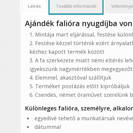
Leírás
További információk
Véleménye
Ajándék falióra nyugdíjba vo
Mintája mart eljárással, festése külön
Festése kézzel történik ezért árnyalat
kézhez kapott termék között
A fa szerkezete miatt némi eltérés le
igyekszünk nagymértékben megegyezőt k
Elemmel, akasztóval szállítjuk
Terméket postázás előtt kipróbáljuk
Csendes, német óraművet szerelünk be
Különleges falióra, személyre, alkal
egyedivé tehető a munkatársak nevéve
dátummal