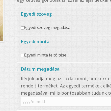
egy kedves gondolat is. Ezzel az ajándékkal
Egyedi szöveg
Egyedi szöveg megadása
Egyedi minta
Egyedi minta feltöltése
Dátum megadása
Kérjük adja meg azt a dátumot, amikorr
rendelt terméket. Az egyedi termékek elké
megadásával mi is pontosabban tudunk te