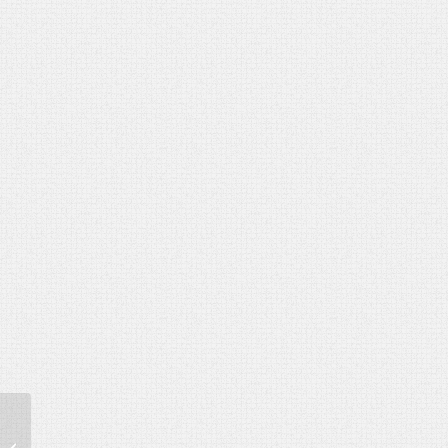
Gyűrűtartó esküvőre