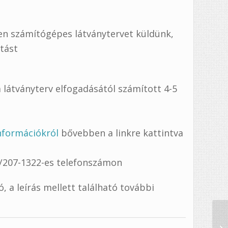
ben számítógépes látványtervet küldünk,
rtást
 látványterv elfogadásától számított 4-5
információkról
bővebben a linkre kattintva
0/207-1322-es telefonszámon
 a leírás mellett található további