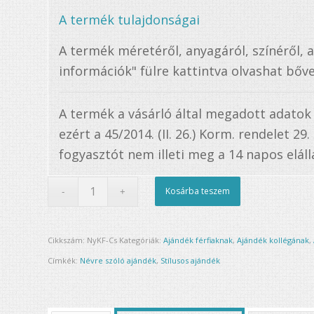
A termék tulajdonságai
A termék méretéről, anyagáról, színéről, 
információk" fülre kattintva olvashat bőve
A termék a vásárló által megadott adatok
ezért a 45/2014. (II. 26.) Korm. rendelet 29
fogyasztót nem illeti meg a 14 napos elállá
Kosárba teszem
Cikkszám:
NyKF-Cs
Kategóriák:
Ajándék férfiaknak
,
Ajándék kollégának
,
Címkék:
Névre szóló ajándék
,
Stílusos ajándék