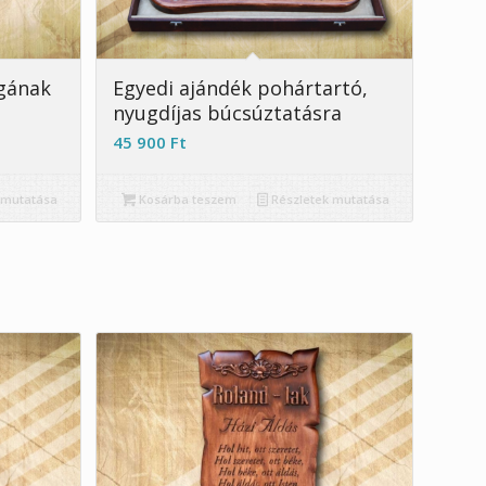
5.00
égának
Egyedi ajándék pohártartó,
nyugdíjas búcsúztatásra
45 900
Ft
 mutatása
Kosárba teszem
Részletek mutatása