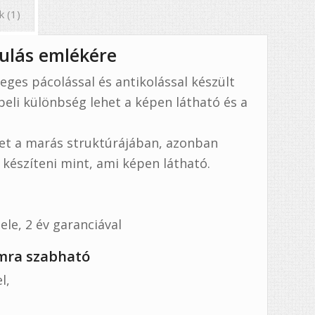
k (1)
nulás emlékére
leges pácolással és antikolással készült
beli különbség lehet a képen látható és a
het a marás struktúrájában, azonban
észíteni mint, ami képen látható.
le, 2 év garanciával
omra szabható
l,