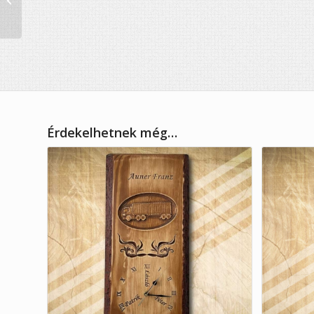
fából, kör alakú
Érdekelhetnek még…