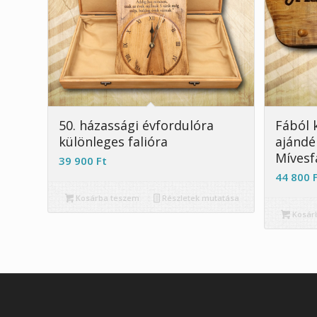
5.00
50. házassági évfordulóra
Fából 
különleges falióra
ajándé
Mívesf
39 900
Ft
44 800
Kosárba teszem
Részletek mutatása
Kosár