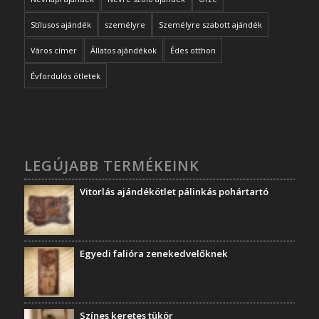
Stílusos ajándék
személyre
Személyre szabott ajándék
Város címer
Állatos ajándékok
Édes otthon
Évfordulós ötletek
LEGÚJABB TERMÉKEINK
Vitorlás ajándékötlet pálinkás pohártartó
Egyedi falióra zenekedvelőknek
Színes keretes tükör