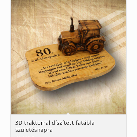
5.00
3D traktorral díszített fatábla
születésnapra