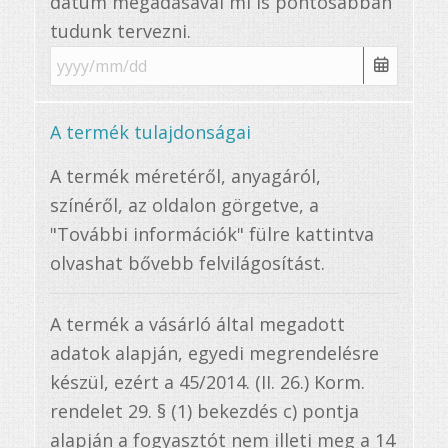
dátum megadásával mi is pontosabban
tudunk tervezni.
A termék tulajdonságai
A termék méretéről, anyagáról,
színéről, az oldalon görgetve, a
"További információk" fülre kattintva
olvashat bővebb felvilágosítást.
A termék a vásárló által megadott
adatok alapján, egyedi megrendelésre
készül, ezért a 45/2014. (II. 26.) Korm.
rendelet 29. § (1) bekezdés c) pontja
alapján a fogyasztót nem illeti meg a 14