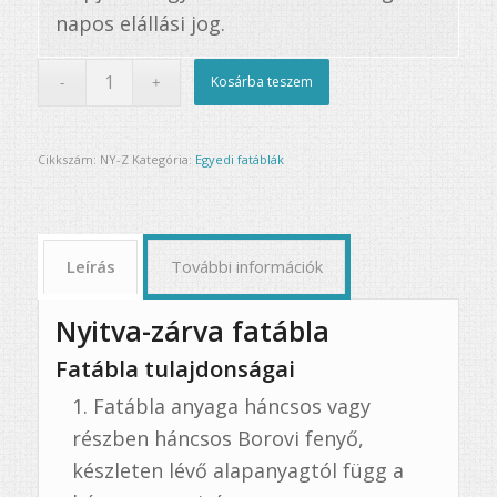
napos elállási jog.
Kosárba teszem
Cikkszám:
NY-Z
Kategória:
Egyedi fatáblák
Leírás
További információk
Nyitva-zárva fatábla
Fatábla tulajdonságai
Fatábla anyaga háncsos vagy
részben háncsos Borovi fenyő,
készleten lévő alapanyagtól függ a