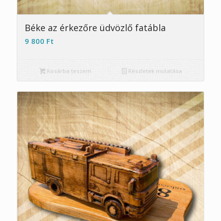
Béke az érkezőre üdvözlő fatábla
9 800
Ft
Kosárba teszem
Részletek mutatása