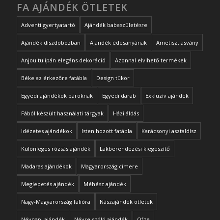
FA AJÁNDÉK ÖTLETEK
Adventi gyertyatartó
Ajándék babaszületésre
Ajándék díszdobozban
Ajándék édesanyának
Ametiszt ásvány
Anjou tulipán elegáns dekoráció
Azonnal elvihető termékek
Béke az érkezőre fatábla
Design tükör
Egyedi ajándékok pároknak
Egyedi darab
Exkluzív ajándék
Fából készült használati tárgyak
Házi áldás
Idézetes ajándékok
Isten hozott fatábla
Karácsonyi asztaldísz
Különleges rózsás ajándék
Lakberendezési kiegészítő
Madaras ajándékok
Magyarország címere
Meglepetés ajándék
Méhész ajándék
Nagy-Magyarország falióra
Nászajándék ötletek
Névnapi ajándék
Névre szóló ajándék
Ofze