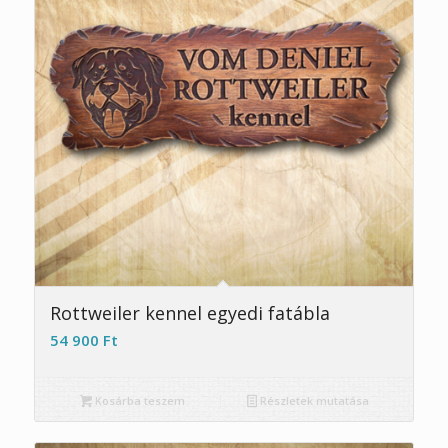
Rottweiler kennel egyedi fatábla
54 900
Ft
Kosárba teszem
Részletek mutatása