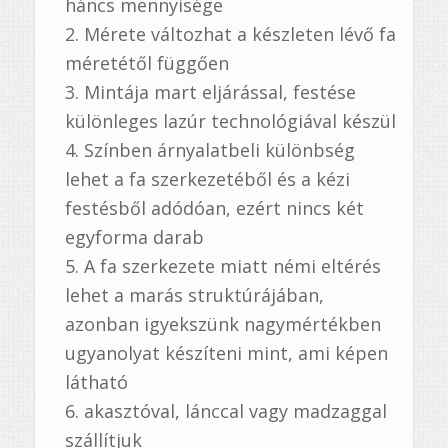
háncs mennyisége
Mérete változhat a készleten lévő fa
méretétől függően
Mintája mart eljárással, festése
különleges lazúr technológiával készül
Színben árnyalatbeli különbség
lehet a fa szerkezetéből és a kézi
festésből adódóan, ezért nincs két
egyforma darab
A fa szerkezete miatt némi eltérés
lehet a marás struktúrájában,
azonban igyekszünk nagymértékben
ugyanolyat készíteni mint, ami képen
látható
akasztóval, lánccal vagy madzaggal
szállítjuk