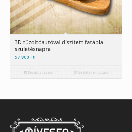
3D tűzoltóautóval díszített fatábla
születésnapra
57 800
Ft
Kosárba teszem
Részletek mutatása