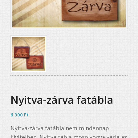
Nyitva-zárva fatábla
6 900
Ft
Nyitva-zárva fatábla nem mindennapi
kivitelben. Nyitva tábla mosolyogva várja az