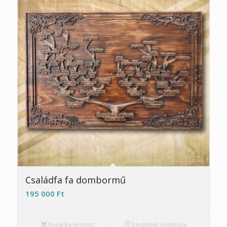
Családfa fa dombormű
195 000
Ft
Kosárba teszem
Részletek mutatása