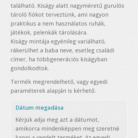
található. Kiságy alatt nagyméretű gurulós
tároló fiókot terveztünk, ami nagyon
praktikus a nem használatos ruhák,
játékok, pelenkák tárolására.
Kiságy mintája egyénileg variálható,
rákerülhet a baba neve, esetleg családi
címer, ha többgenerációs kiságyban
gondolkodtok.
Termék megrendelhető, vagy egyedi
paraméterek alapján is kérhető.
Dátum megadása
Kérjük adja meg azt a dátumot,
amikorra mindenképpen meg szeretné
kapni a rendelt terméket. Az egyedi