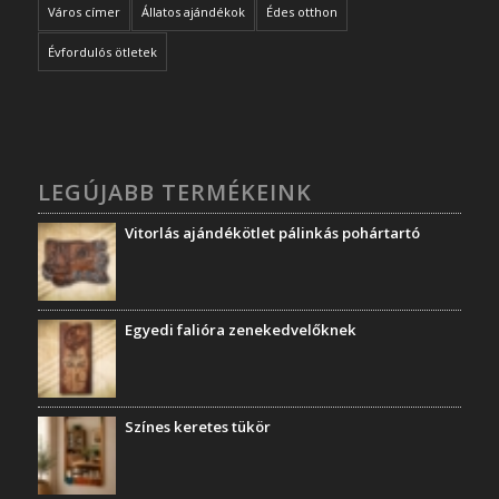
Város címer
Állatos ajándékok
Édes otthon
Évfordulós ötletek
LEGÚJABB TERMÉKEINK
Vitorlás ajándékötlet pálinkás pohártartó
Egyedi falióra zenekedvelőknek
Színes keretes tükör