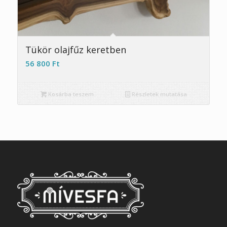
Tükör olajfűz keretben
56 800
Ft
Kosárba teszem
Részletek mutatása