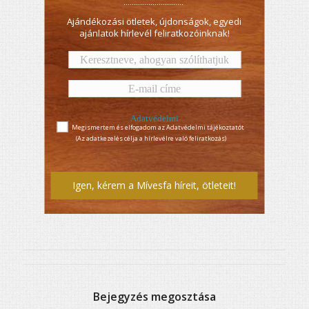
.............................
Ajándékozási ötletek, újdonságok, egyedi
ajánlatok hírlevél feliratkozóinknak!
Adatvédelmi
Megismertem és elfogadom az Adatvédelmi tájékoztatót
tájékoztató
(Az adatkezelés célja a hírlevélre való feliratkozás)
Igen, kérem a Mívesfa híreit, ötleteit!
Bejegyzés megosztása