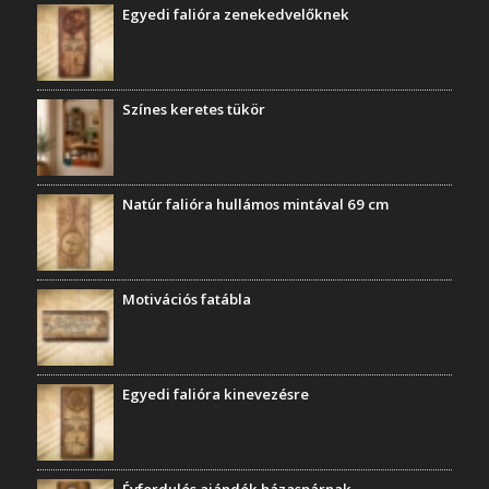
Egyedi falióra zenekedvelőknek
Színes keretes tükör
Natúr falióra hullámos mintával 69 cm
Motivációs fatábla
Egyedi falióra kinevezésre
Évfordulós ajándék házaspárnak