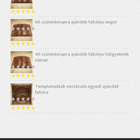
Értékelés:
5.00
60. születésnapra ajándék fakönyv angol
/ 5
Értékelés:
5.00
40. születésnapra ajándék fakönyv hölgyeknek
/ 5
német
Értékelés:
5.00
Templomablak mintázatú egyedi ajándék
/ 5
falióra
Értékelés:
5.00
/ 5