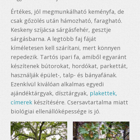
Értékes, jól megmunkálható keményfa, de
csak gőzölés után hámozható, faragható.
Keskeny szíjácsa sárgásfehér, gesztje
sárgásbarna. A legtöbb faj fáját
kíméletesen kell szárítani, mert könnyen
repedezik. Tartós ipari fa, amiből egyaránt
készítenek bútorokat, hordókat, parkettát,
használják épület-, talp- és bányafának.
Ezenkívül kiválóan alkalmas egyedi
ajándéktárgyak, dísztárgyak,
plakettek,
címerek
készítésére. Csersavtartalma miatt
biológiai ellenállóképessége is jó.