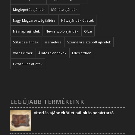
Meglepetés ajándék
Méhész ajándék
Nagy-Magyarország falióra
Nászajándék ötletek
Névnapi ajándék
Névre szóló ajándék
Ofze
Stílusos ajándék
személyre
Személyre szabott ajándék
Város címer
Állatos ajándékok
Édes otthon
Évfordulós ötletek
LEGÚJABB TERMÉKEINK
Vitorlás ajándékötlet pálinkás pohártartó