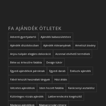
FA AJÁNDÉK ÖTLETEK
Adventi gyertyatartó
Ajándék babaszületésre
Ajándék díszdobozban
Ajándék édesanyának
Ametiszt ásvány
Anjou tulipán elegáns dekoráció
Azonnal elvihető termékek
Béke az érkezőre fatábla
Design tükör
Egyedi ajándékok pároknak
Egyedi darab
Exkluzív ajándék
Fából készült használati tárgyak
Házi áldás
Idézetes ajándékok
Isten hozott fatábla
Karácsonyi asztaldísz
Különleges rózsás ajándék
Lakberendezési kiegészítő
Madaras ajándékok
Magyarország címere