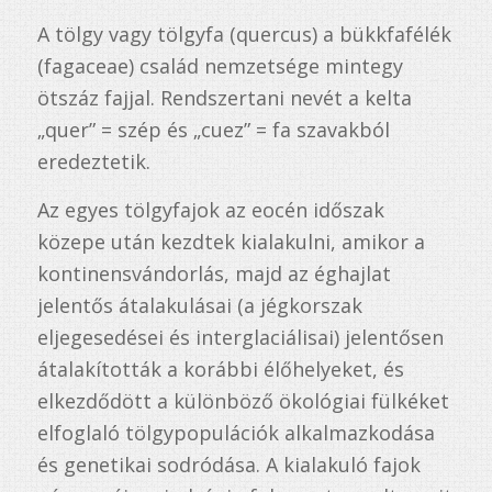
A tölgy vagy tölgyfa (quercus) a bükkfafélék
(fagaceae) család nemzetsége mintegy
ötszáz fajjal. Rendszertani nevét a kelta
„quer” = szép és „cuez” = fa szavakból
eredeztetik.
Az egyes tölgyfajok az eocén időszak
közepe után kezdtek kialakulni, amikor a
kontinensvándorlás, majd az éghajlat
jelentős átalakulásai (a jégkorszak
eljegesedései és interglaciálisai) jelentősen
átalakították a korábbi élőhelyeket, és
elkezdődött a különböző ökológiai fülkéket
elfoglaló tölgypopulációk alkalmazkodása
és genetikai sodródása. A kialakuló fajok