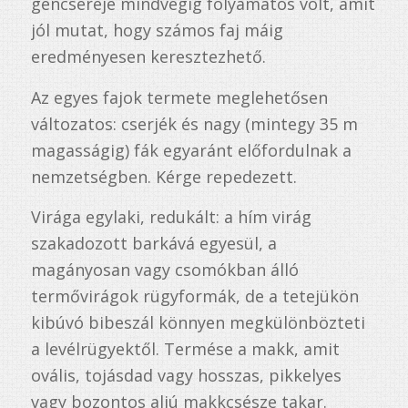
géncseréje mindvégig folyamatos volt, amit
jól mutat, hogy számos faj máig
eredményesen keresztezhető.
Az egyes fajok termete meglehetősen
változatos: cserjék és nagy (mintegy 35 m
magasságig) fák egyaránt előfordulnak a
nemzetségben. Kérge repedezett.
Virága egylaki, redukált: a hím virág
szakadozott barkává egyesül, a
magányosan vagy csomókban álló
termővirágok rügyformák, de a tetejükön
kibúvó bibeszál könnyen megkülönbözteti
a levélrügyektől. Termése a makk, amit
ovális, tojásdad vagy hosszas, pikkelyes
vagy bozontos aljú makkcsésze takar.