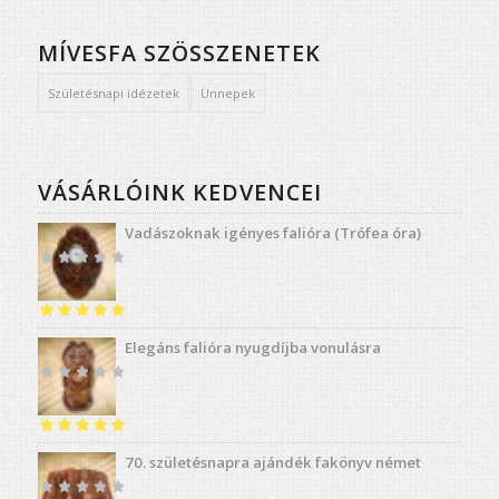
MÍVESFA SZÖSSZENETEK
Születésnapi idézetek
Ünnepek
VÁSÁRLÓINK KEDVENCEI
Vadászoknak igényes falióra (Trófea óra)
Értékelés:
5.00
Elegáns falióra nyugdíjba vonulásra
/ 5
Értékelés:
5.00
70. születésnapra ajándék fakönyv német
/ 5