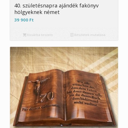
5.00
40. születésnapra ajándék fakönyv
hölgyeknek német
39 900
Ft
Kosárba teszem
Részletek mutatása