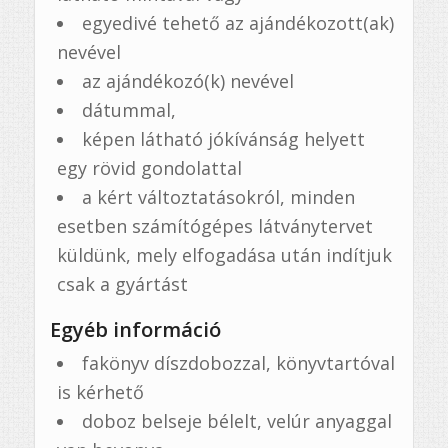
egyedivé tehető az ajándékozott(ak)
nevével
az ajándékozó(k) nevével
dátummal,
képen látható jókívánság helyett
egy rövid gondolattal
a kért változtatásokról, minden
esetben számítógépes látványtervet
küldünk, mely elfogadása után indítjuk
csak a gyártást
Egyéb információ
fakönyv díszdobozzal, könyvtartóval
is kérhető
doboz belseje bélelt, velúr anyaggal