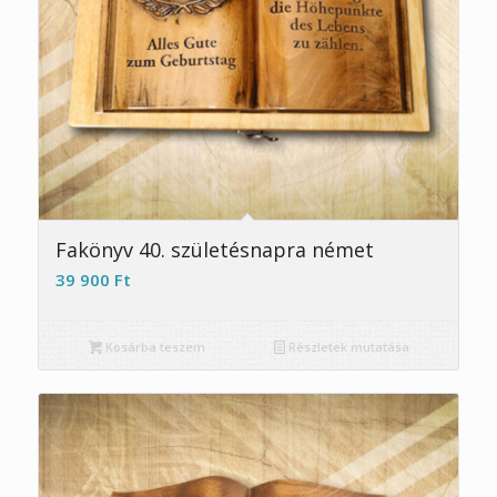
Fakönyv 40. születésnapra német
39 900
Ft
Kosárba teszem
Részletek mutatása