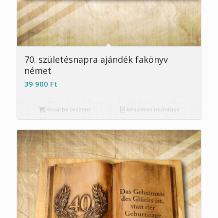
5.00
70. születésnapra ajándék fakönyv
német
39 900
Ft
Kosárba teszem
Részletek mutatása