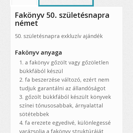
Fakönyv 50. születésnapra
német
50. születésnapra exkluzív ajándék
Fakönyv anyaga
a fakönyv gőzölt vagy gőzöletlen
bükkfából készül
fa beszerzése változó, ezért nem
tudjuk garantálni az állandóságot
gőzölt bükkfából készült könyvek
színei tónusosabbak, árnyalattal
sötétebbek
fa erezete egyedivé, különlegessé
varázsolja a fakönyv struktúráját