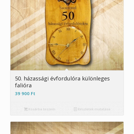
5.00
50. házassági évfordulóra különleges
falióra
39 900
Ft
Kosárba teszem
Részletek mutatása