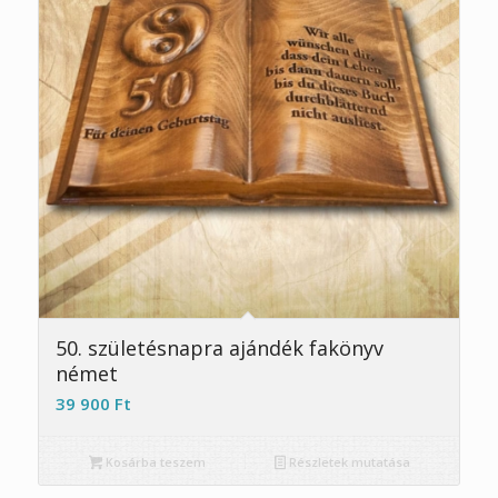
5.00
50. születésnapra ajándék fakönyv
német
39 900
Ft
Kosárba teszem
Részletek mutatása