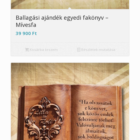
4.67
Ballagási ajándék egyedi fakönyv –
Mívesfa
39 900
Ft
Kosárba teszem
Részletek mutatása