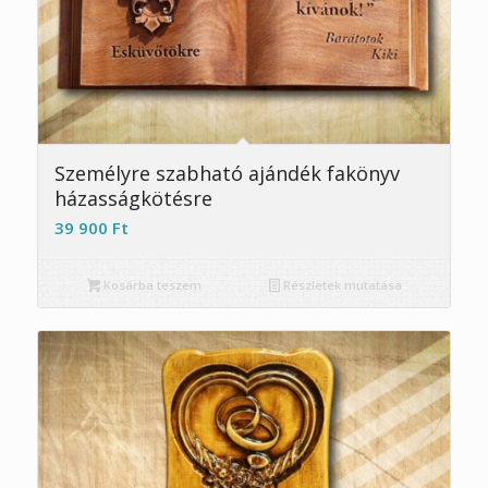
5.00
Személyre szabható ajándék fakönyv
házasságkötésre
39 900
Ft
Kosárba teszem
Részletek mutatása