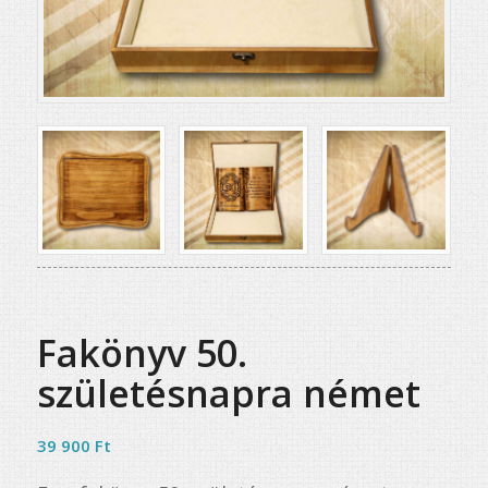
Fakönyv 50.
születésnapra német
39 900
Ft