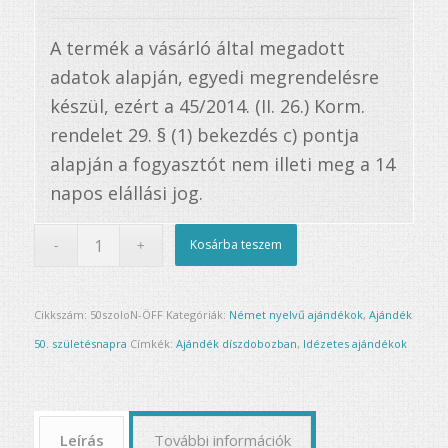
A termék a vásárló által megadott
adatok alapján, egyedi megrendelésre
készül, ezért a 45/2014. (II. 26.) Korm.
rendelet 29. § (1) bekezdés c) pontja
alapján a fogyasztót nem illeti meg a 14
napos elállási jog.
Kosárba teszem
Cikkszám:
50szoloN-ÖFF
Kategóriák:
Német nyelvű ajándékok
,
Ajándék
50. születésnapra
Címkék:
Ajándék díszdobozban
,
Idézetes ajándékok
Leírás
További információk