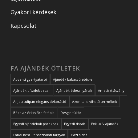
Gyakori kérdések
Kapcsolat
FA AJÁNDÉK ÖTLETEK
Adventi gyertyatartó
Ajándék babaszületésre
Ajándék díszdobozban
Ajándék édesanyának
Ametiszt ásvány
Anjou tulipán elegáns dekoráció
Azonnal elvihető termékek
Béke az érkezőre fatábla
Design tükör
Egyedi ajándékok pároknak
Egyedi darab
Exkluzív ajándék
Fából készült használati tárgyak
Házi áldás