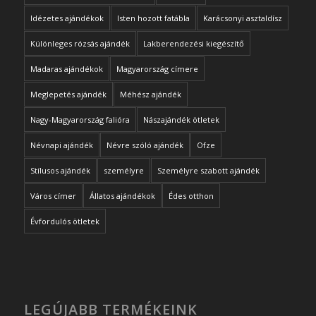
Idézetes ajándékok
Isten hozott fatábla
Karácsonyi asztaldísz
Különleges rózsás ajándék
Lakberendezési kiegészítő
Madaras ajándékok
Magyarország címere
Meglepetés ajándék
Méhész ajándék
Nagy-Magyarország falióra
Nászajándék ötletek
Névnapi ajándék
Névre szóló ajándék
Ofze
Stílusos ajándék
személyre
Személyre szabott ajándék
Város címer
Állatos ajándékok
Édes otthon
Évfordulós ötletek
LEGÚJABB TERMÉKEINK