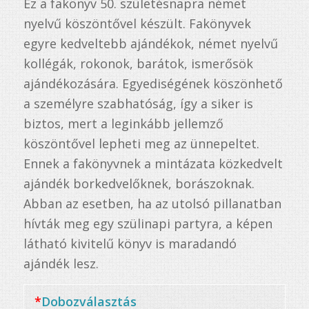
Ez a fakönyv 50. születésnapra német
nyelvű köszöntővel készült. Fakönyvek
egyre kedveltebb ajándékok, német nyelvű
kollégák, rokonok, barátok, ismerősök
ajándékozására. Egyediségének köszönhető
a személyre szabhatóság, így a siker is
biztos, mert a leginkább jellemző
köszöntővel lepheti meg az ünnepeltet.
Ennek a fakönyvnek a mintázata közkedvelt
ajándék borkedvelőknek, borászoknak.
Abban az esetben, ha az utolsó pillanatban
hívták meg egy szülinapi partyra, a képen
látható kivitelű könyv is maradandó
ajándék lesz.
*
Dobozválasztás