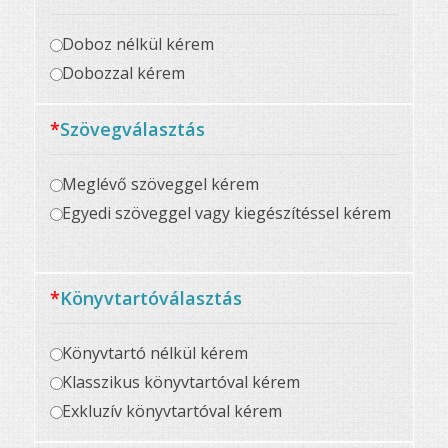
Doboz nélkül kérem
Dobozzal kérem
*
Szövegválasztás
Meglévő szöveggel kérem
Egyedi szöveggel vagy kiegészítéssel kérem
*
Könyvtartóválasztás
Könyvtartó nélkül kérem
Klasszikus könyvtartóval kérem
Exkluzív könyvtartóval kérem