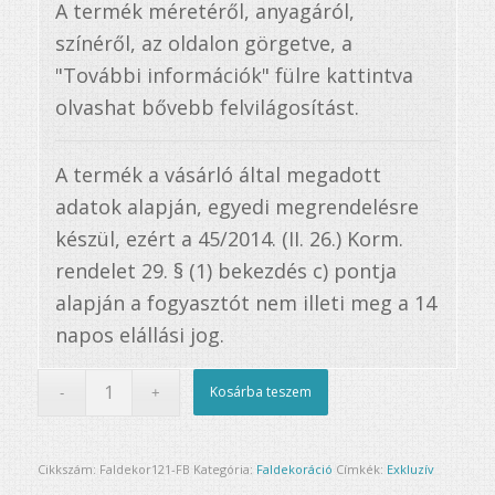
A termék méretéről, anyagáról,
színéről, az oldalon görgetve, a
"További információk" fülre kattintva
olvashat bővebb felvilágosítást.
A termék a vásárló által megadott
adatok alapján, egyedi megrendelésre
készül, ezért a 45/2014. (II. 26.) Korm.
rendelet 29. § (1) bekezdés c) pontja
alapján a fogyasztót nem illeti meg a 14
napos elállási jog.
Kosárba teszem
Cikkszám:
Faldekor121-FB
Kategória:
Faldekoráció
Címkék:
Exkluzív