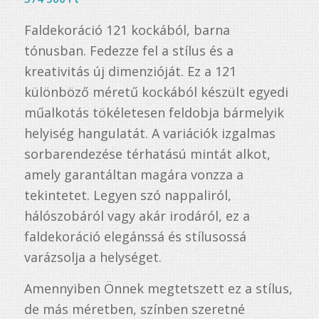
Faldekoráció 121 kockából, barna
tónusban. Fedezze fel a stílus és a
kreativitás új dimenzióját. Ez a 121
különböző méretű kockából készült egyedi
műalkotás tökéletesen feldobja bármelyik
helyiség hangulatát. A variációk izgalmas
sorbarendezése térhatású mintát alkot,
amely garantáltan magára vonzza a
tekintetet. Legyen szó nappaliról,
hálószobáról vagy akár irodáról, ez a
faldekoráció elegánssá és stílusossá
varázsolja a helységet.
Amennyiben Önnek megtetszett ez a stílus,
de más méretben, színben szeretné