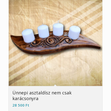
Ünnepi asztaldísz nem csak
karácsonyra
28 500
Ft