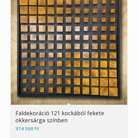
Faldekoráció 121 kockából fekete
okkersárga színben
374 500
Ft