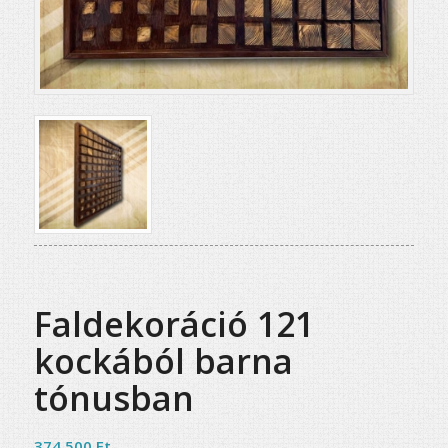
Faldekoráció 121
kockából barna
tónusban
374 500
Ft