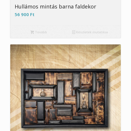
Hullámos mintás barna faldekor
56 900
Ft
Tovább
Részletek mutatása