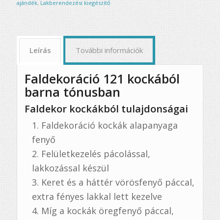
ajándék
,
Lakberendezési kiegészítő
Leírás
További információk
Faldekoráció 121 kockából
barna tónusban
Faldekor kockákból tulajdonságai
Faldekoráció kockák alapanyaga
fenyő
Felületkezelés pácolással,
lakkozással készül
Keret és a háttér vörösfenyő páccal,
extra fényes lakkal lett kezelve
Míg a kockák öregfenyő páccal,