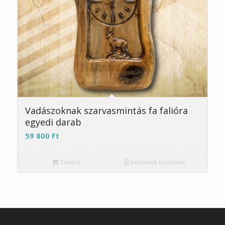
Vadászoknak szarvasmintás fa falióra
egyedi darab
59 800
Ft
Tovább
Részletek mutatása