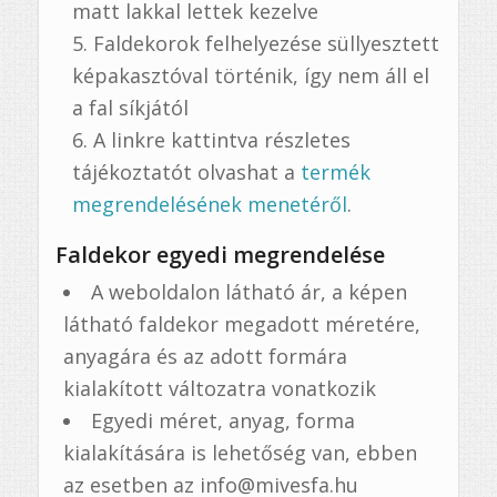
matt lakkal lettek kezelve
Faldekorok felhelyezése süllyesztett
képakasztóval történik, így nem áll el
a fal síkjától
A linkre kattintva részletes
tájékoztatót olvashat a
termék
megrendelésének menetéről
.
Faldekor egyedi megrendelése
A weboldalon látható ár, a képen
látható faldekor megadott méretére,
anyagára és az adott formára
kialakított változatra vonatkozik
Egyedi méret, anyag, forma
kialakítására is lehetőség van, ebben
az esetben az info@mivesfa.hu