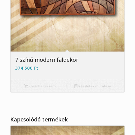
7 színű modern faldekor
374 500
Ft
Kosárba teszem
Részletek mutatása
Kapcsolódó termékek