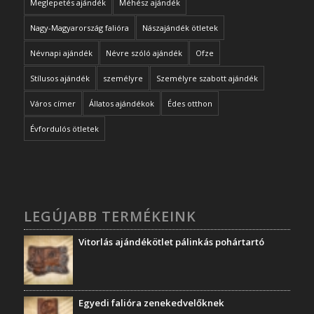
Meglepetés ajándék
Méhész ajándék
Nagy-Magyarország falióra
Nászajándék ötletek
Névnapi ajándék
Névre szóló ajándék
Ofze
Stílusos ajándék
személyre
Személyre szabott ajándék
Város címer
Állatos ajándékok
Édes otthon
Évfordulós ötletek
LEGÚJABB TERMÉKEINK
Vitorlás ajándékötlet pálinkás pohártartó
Egyedi falióra zenekedvelőknek