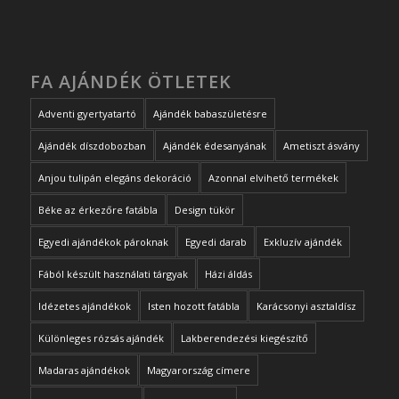
FA AJÁNDÉK ÖTLETEK
Adventi gyertyatartó
Ajándék babaszületésre
Ajándék díszdobozban
Ajándék édesanyának
Ametiszt ásvány
Anjou tulipán elegáns dekoráció
Azonnal elvihető termékek
Béke az érkezőre fatábla
Design tükör
Egyedi ajándékok pároknak
Egyedi darab
Exkluzív ajándék
Fából készült használati tárgyak
Házi áldás
Idézetes ajándékok
Isten hozott fatábla
Karácsonyi asztaldísz
Különleges rózsás ajándék
Lakberendezési kiegészítő
Madaras ajándékok
Magyarország címere