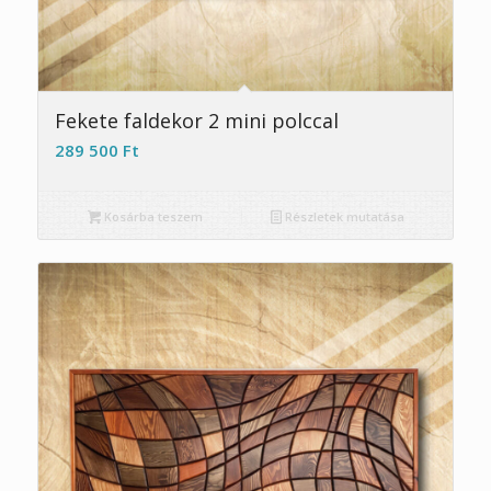
Fekete faldekor 2 mini polccal
289 500
Ft
Kosárba teszem
Részletek mutatása