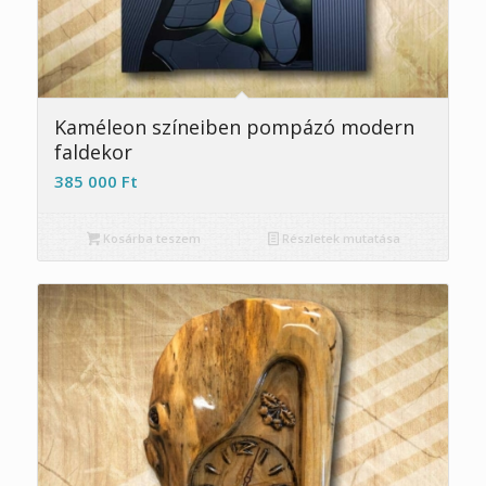
Kaméleon színeiben pompázó modern
faldekor
385 000
Ft
Kosárba teszem
Részletek mutatása