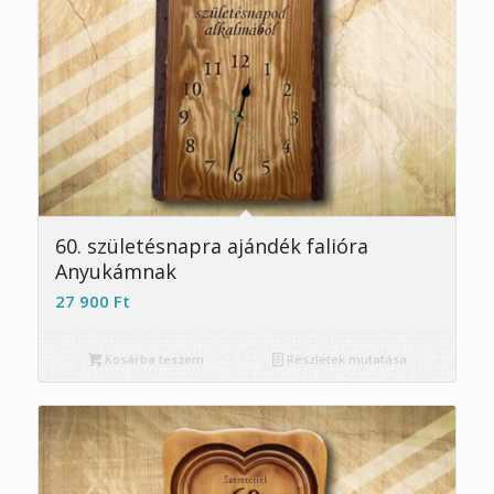
5.00
60. születésnapra ajándék falióra
Anyukámnak
27 900
Ft
Kosárba teszem
Részletek mutatása