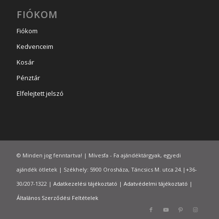
FIÓKOM
Fiókom
Kedvenceim
Kosár
Pénztár
Elfelejtett jelszó
© Minden jog fenntartva! | Mívesfa - Fa ajándéktárgyak, egyedi
ajándék ötletek | Székhely: 5900 Orosháza, Táncsics M. utca 24.|+36-
30/207-1322 |
Adatkezelési tájékoztató
|
Adatvédelmi tájékoztató
|
Általános Szerződési Feltételek