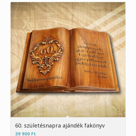
5.00
60. születésnapra ajándék fakönyv
39 900
Ft