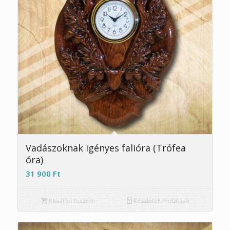
5.00
Vadászoknak igényes falióra (Trófea
óra)
31 900
Ft
Kosárba teszem
Részletek mutatása