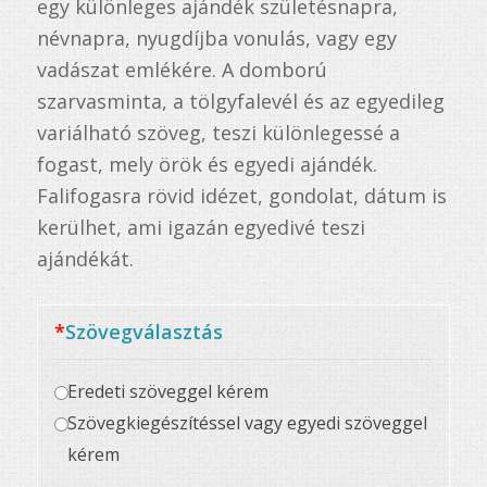
egy különleges ajándék születésnapra,
névnapra, nyugdíjba vonulás, vagy egy
vadászat emlékére. A domború
szarvasminta, a tölgyfalevél és az egyedileg
variálható szöveg, teszi különlegessé a
fogast, mely örök és egyedi ajándék.
Falifogasra rövid idézet, gondolat, dátum is
kerülhet, ami igazán egyedivé teszi
ajándékát.
*
Szövegválasztás
Eredeti szöveggel kérem
Szövegkiegészítéssel vagy egyedi szöveggel
kérem