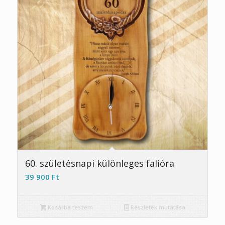
5.00
60. születésnapi különleges falióra
39 900
Ft
Kosárba teszem
Részletek mutatása