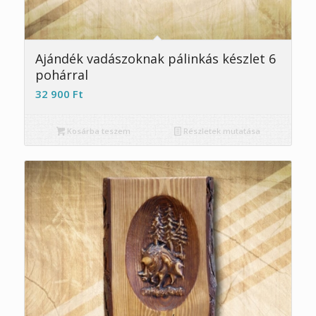
5.00
Ajándék vadászoknak pálinkás készlet 6
pohárral
32 900
Ft
Kosárba teszem
Részletek mutatása