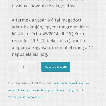
olvashat bővebb felvilágosítást.
A termék a vásárló által megadott
adatok alapján, egyedi megrendelésre
készül, ezért a 45/2014. (II. 26.) Korm.
rendelet 29. § (1) bekezdés c) pontja
alapján a fogyasztót nem illeti meg a 14
napos elállási jog.
Kosárba teszem
Cikkszám:
Szfogas-T-CsF
Kategóriák:
Ajándék férfiaknak
,
Ajándék
vadászoknak
,
Egyedi születésnapi ajándékok
,
Falifogas
Címke:
Személyre szabott ajándék