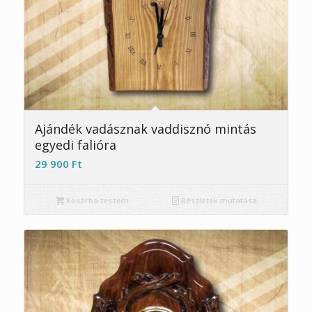
5.00
Ajándék vadásznak vaddisznó mintás
egyedi falióra
29 900
Ft
Kosárba teszem
Részletek mutatása