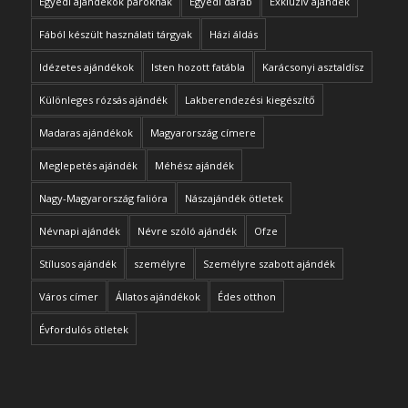
Egyedi ajándékok pároknak
Egyedi darab
Exkluzív ajándék
Fából készült használati tárgyak
Házi áldás
Idézetes ajándékok
Isten hozott fatábla
Karácsonyi asztaldísz
Különleges rózsás ajándék
Lakberendezési kiegészítő
Madaras ajándékok
Magyarország címere
Meglepetés ajándék
Méhész ajándék
Nagy-Magyarország falióra
Nászajándék ötletek
Névnapi ajándék
Névre szóló ajándék
Ofze
Stílusos ajándék
személyre
Személyre szabott ajándék
Város címer
Állatos ajándékok
Édes otthon
Évfordulós ötletek