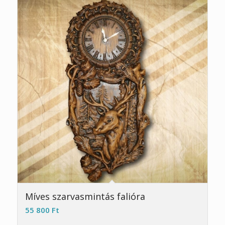
5.00
Míves szarvasmintás falióra
55 800
Ft