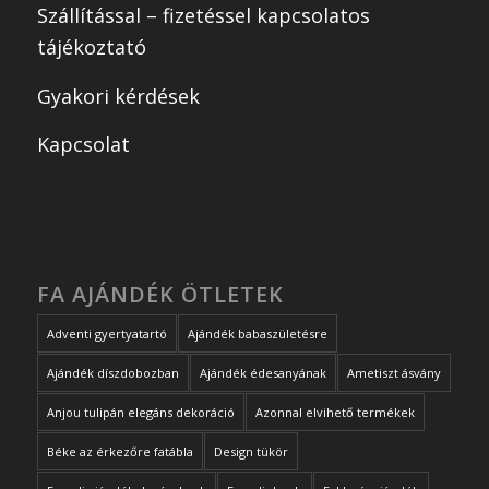
Szállítással – fizetéssel kapcsolatos
tájékoztató
Gyakori kérdések
Kapcsolat
FA AJÁNDÉK ÖTLETEK
Adventi gyertyatartó
Ajándék babaszületésre
Ajándék díszdobozban
Ajándék édesanyának
Ametiszt ásvány
Anjou tulipán elegáns dekoráció
Azonnal elvihető termékek
Béke az érkezőre fatábla
Design tükör