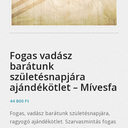
Fogas vadász
barátunk
születésnapjára
ajándékötlet – Mívesfa
44 800
Ft
Fogas, vadász barátunk születésnapjára,
ragyogó ajándékötlet. Szarvasmintás fogas