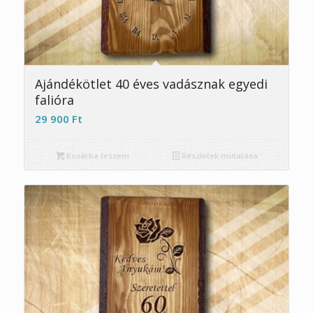
5.00
Ajándékötlet 40 éves vadásznak egyedi
falióra
29 900
Ft
Kosárba teszem
Részletek mutatása