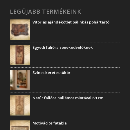
LEGÚJABB TERMÉKEINK
Vitorlás ajándékötlet pálinkás pohártartó
Egyedi falióra zenekedvelőknek
Színes keretes tükör
Natúr falióra hullámos mintával 69 cm
Motivációs fatábla