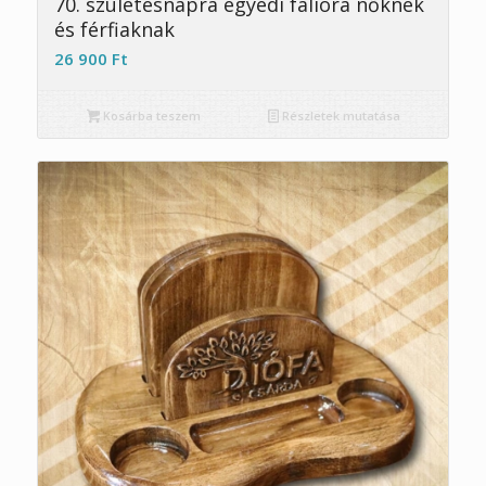
70. születésnapra egyedi falióra nőknek
és férfiaknak
26 900
Ft
Kosárba teszem
Részletek mutatása