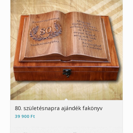
5.00
80. születésnapra ajándék fakönyv
39 900
Ft