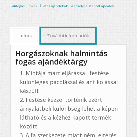
Falifogas
Címkék:
Állatos ajándékok
,
Személyre szabott ajándék
Leírás
További információk
Horgászoknak halmintás
fogas ajándéktárgy
Mintája mart eljárással, festése
különleges pácolással és antikolással
készült
Festése kézzel történik ezért
árnyalatbeli különbség lehet a képen
látható és a kézhez kapott termék
között
A fa szerkezete miatt némi eltérés