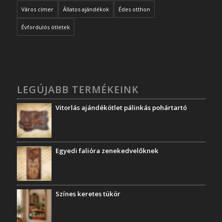
Város címer
Állatos ajándékok
Édes otthon
Évfordulós ötletek
LEGÚJABB TERMÉKEINK
Vitorlás ajándékötlet pálinkás pohártartó
Egyedi falióra zenekedvelőknek
Színes keretes tükör