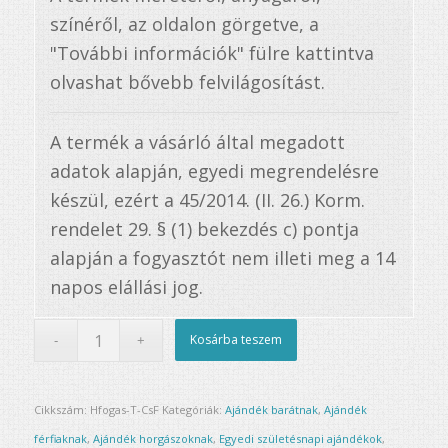
színéről, az oldalon görgetve, a
"További információk" fülre kattintva
olvashat bővebb felvilágosítást.
A termék a vásárló által megadott
adatok alapján, egyedi megrendelésre
készül, ezért a 45/2014. (II. 26.) Korm.
rendelet 29. § (1) bekezdés c) pontja
alapján a fogyasztót nem illeti meg a 14
napos elállási jog.
Kosárba teszem
Cikkszám:
Hfogas-T-CsF
Kategóriák:
Ajándék barátnak
,
Ajándék
férfiaknak
,
Ajándék horgászoknak
,
Egyedi születésnapi ajándékok
,