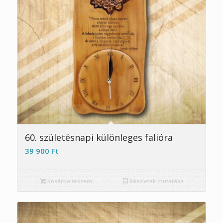
5.00
60. születésnapi különleges falióra
39 900
Ft
Kosárba teszem
Részletek mutatása