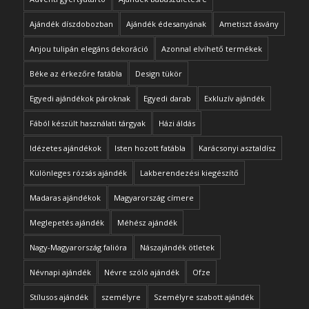
Ajándék díszdobozban
Ajándék édesanyának
Ametiszt ásvány
Anjou tulipán elegáns dekoráció
Azonnal elvihető termékek
Béke az érkezőre fatábla
Design tükör
Egyedi ajándékok pároknak
Egyedi darab
Exkluzív ajándék
Fából készült használati tárgyak
Házi áldás
Idézetes ajándékok
Isten hozott fatábla
Karácsonyi asztaldísz
Különleges rózsás ajándék
Lakberendezési kiegészítő
Madaras ajándékok
Magyarország címere
Meglepetés ajándék
Méhész ajándék
Nagy-Magyarország falióra
Nászajándék ötletek
Névnapi ajándék
Névre szóló ajándék
Ofze
Stílusos ajándék
személyre
Személyre szabott ajándék