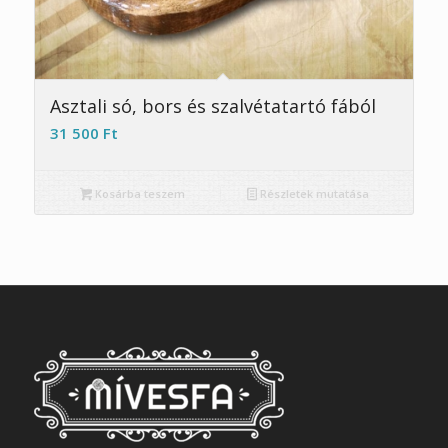
5.00
Asztali só, bors és szalvétatartó fából
31 500
Ft
Kosárba teszem
Részletek mutatása