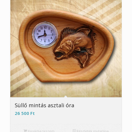
Süllő mintás asztali óra
26 500
Ft
Kosárba teszem
Részletek mutatása