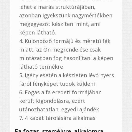
lehet a marás struktúrájában,
azonban igyekszünk nagymértékben
megegyezőt készíteni mint, ami
képen látható.
Különböző formájú és méretű fák
miatt, az Ön megrendelése csak
mintázatban fog hasonlítani a képen
látható termékre
Igény esetén a készleten lévő nyers
fáról fényképet tudok küldeni
Fogas a fa eredeti formájában
került kigondolásra, ezért
utánozhatatlan, egyedi ajándék
4 kabát tárolására alkalmas
Fa fogas, személyre, alkalomra