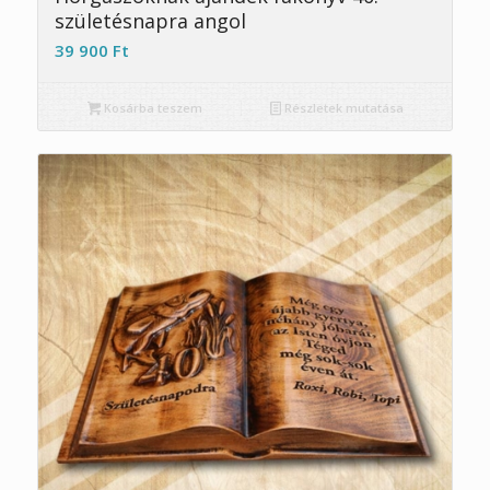
születésnapra angol
39 900
Ft
Kosárba teszem
Részletek mutatása