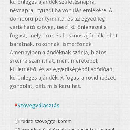
különleges ajándék születésnapra,
névnapra, nyugdíjba vonulás emlékére. A
domború pontyminta, és az egyedileg
variálható szöveg, teszi különlegessé a
fogast, mely örök és hasznos ajándék lehet
barátnak, rokonnak, ismerősnek.
Amennyiben ajándéknak szánja, biztos
sikerre számíthat, mert méretéből,
külleméből és az egyediségéből adódóan,
különleges ajándék. A fogasra rövid idézet,
gondolat, dátum is kerülhet.
*
Szövegválasztás
Eredeti szöveggel kérem
Szövegkiegészítéssel vagy egyedi szöveggel