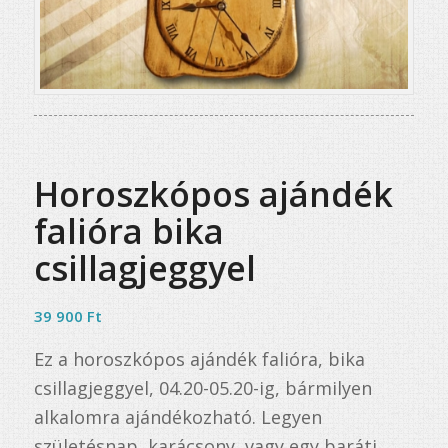
Horoszkópos ajándék
falióra bika
csillagjeggyel
39 900
Ft
Ez a horoszkópos ajándék falióra, bika
csillagjeggyel, 04.20-05.20-ig, bármilyen
alkalomra ajándékozható. Legyen
születésnap, karácsony, vagy egy baráti