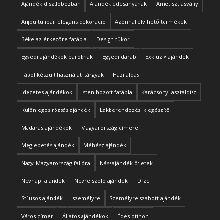
Ajándék díszdobozban
Ajándék édesanyának
Ametiszt ásvány
Anjou tulipán elegáns dekoráció
Azonnal elvihető termékek
Béke az érkezőre fatábla
Design tükör
Egyedi ajándékok pároknak
Egyedi darab
Exkluzív ajándék
Fából készült használati tárgyak
Házi áldás
Idézetes ajándékok
Isten hozott fatábla
Karácsonyi asztaldísz
Különleges rózsás ajándék
Lakberendezési kiegészítő
Madaras ajándékok
Magyarország címere
Meglepetés ajándék
Méhész ajándék
Nagy-Magyarország falióra
Nászajándék ötletek
Névnapi ajándék
Névre szóló ajándék
Ofze
Stílusos ajándék
személyre
Személyre szabott ajándék
Város címer
Állatos ajándékok
Édes otthon