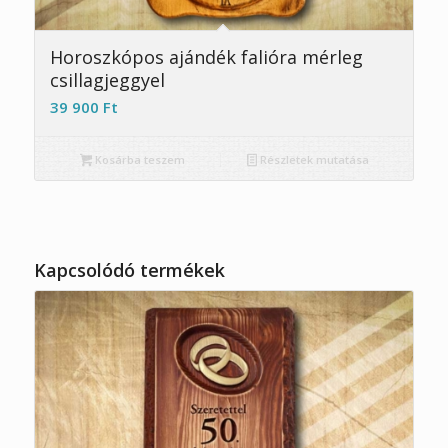
5.00
Horoszkópos ajándék falióra mérleg
csillagjeggyel
39 900
Ft
Kosárba teszem
Részletek mutatása
Kapcsolódó termékek