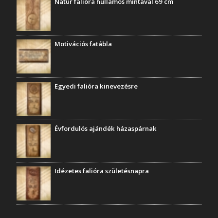
Natúr falióra hullámos mintával 69 cm
Motivációs fatábla
Egyedi falióra kinevezésre
Évfordulós ajándék házaspárnak
Idézetes falióra születésnapra