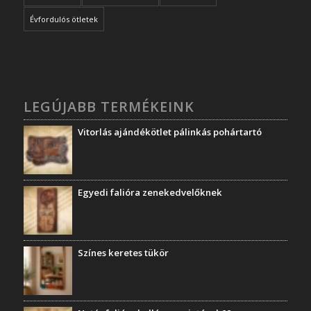
Évfordulós ötletek
LEGÚJABB TERMÉKEINK
Vitorlás ajándékötlet pálinkás pohártartó
Egyedi falióra zenekedvelőknek
Színes keretes tükör