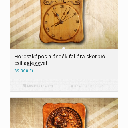
Horoszkópos ajándék falióra skorpió
csillagjeggyel
39 900
Ft
Kosárba teszem
Részletek mutatása