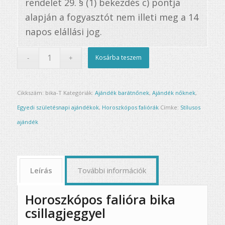
rendelet 29. § (1) bekezdés c) pontja
alapján a fogyasztót nem illeti meg a 14
napos elállási jog.
Kosárba teszem
Cikkszám:
bika-T
Kategóriák:
Ajándék barátnőnek
,
Ajándék nőknek
,
Egyedi születésnapi ajándékok
,
Horoszkópos faliórák
Címke:
Stílusos
ajándék
Leírás
További információk
Horoszkópos falióra bika
csillagjeggyel