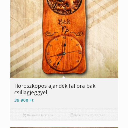
Horoszkópos ajándék falióra bak
csillagjeggyel
39 900
Ft
Kosárba teszem
Részletek mutatása