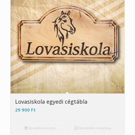
Lovasiskola egyedi cégtábla
29 900
Ft
Kosárba teszem
Részletek mutatása