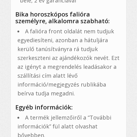
bele, 2 év garanciával
Bika horoszkópos falióra
személyre, alkalomra szabható:
A falióra front oldalát nem tudjuk
egyediesíteni, azonban a hátuljára
kerülő tanúsítványra rá tudjuk
szerkeszteni az ajándékozók nevét. Ezt
az igényt a megrendelés leadásakor a
szállítási cím alatt lévő
információ/megjegyzés rublikába
beírva tudja megadni.
Egyéb információk:
A termék jellemzőiről a “További
információk” fül alatt olvashat
bővebben.