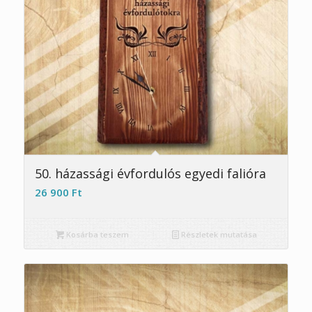
5.00
50. házassági évfordulós egyedi falióra
26 900
Ft
Kosárba teszem
Részletek mutatása