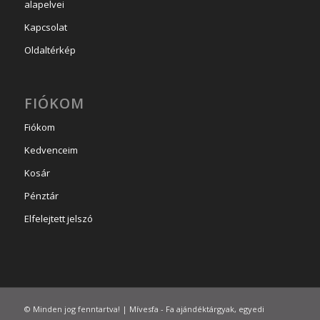
alapelvei
Kapcsolat
Oldaltérkép
FIÓKOM
Fiókom
Kedvenceim
Kosár
Pénztár
Elfelejtett jelszó
© Minden jog fenntartva! | Mívesfa - Fa ajándéktárgyak, egyedi