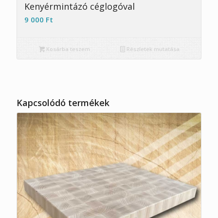
5.00
Kenyérmintázó céglogóval
9 000
Ft
Kosárba teszem
Részletek mutatása
Kapcsolódó termékek