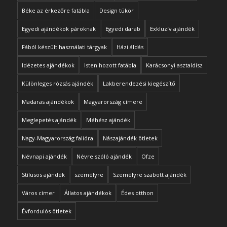
Béke az érkezőre fatábla
Design tükör
Egyedi ajándékok pároknak
Egyedi darab
Exkluzív ajándék
Fából készült használati tárgyak
Házi áldás
Idézetes ajándékok
Isten hozott fatábla
Karácsonyi asztaldísz
Különleges rózsás ajándék
Lakberendezési kiegészítő
Madaras ajándékok
Magyarország címere
Meglepetés ajándék
Méhész ajándék
Nagy-Magyarország falióra
Nászajándék ötletek
Névnapi ajándék
Névre szóló ajándék
Ofze
Stílusos ajándék
személyre
Személyre szabott ajándék
Város címer
Állatos ajándékok
Édes otthon
Évfordulós ötletek