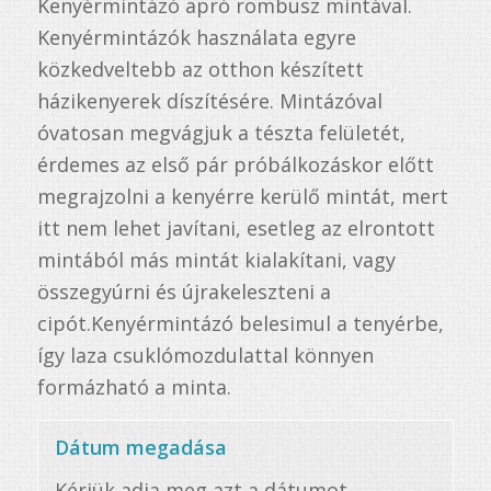
Kenyérmintázó apró rombusz mintával.
Kenyérmintázók használata egyre
közkedveltebb az otthon készített
házikenyerek díszítésére. Mintázóval
óvatosan megvágjuk a tészta felületét,
érdemes az első pár próbálkozáskor előtt
megrajzolni a kenyérre kerülő mintát, mert
itt nem lehet javítani, esetleg az elrontott
mintából más mintát kialakítani, vagy
összegyúrni és újrakeleszteni a
cipót.Kenyérmintázó belesimul a tenyérbe,
így laza csuklómozdulattal könnyen
formázható a minta.
Dátum megadása
Kérjük adja meg azt a dátumot,