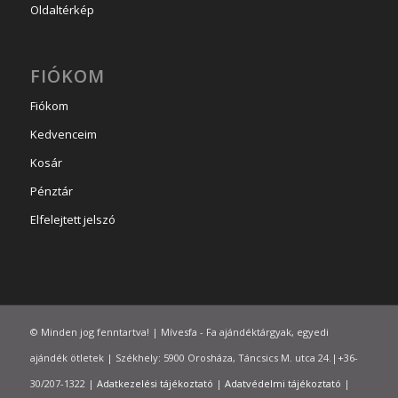
Oldaltérkép
FIÓKOM
Fiókom
Kedvenceim
Kosár
Pénztár
Elfelejtett jelszó
© Minden jog fenntartva! | Mívesfa - Fa ajándéktárgyak, egyedi
ajándék ötletek | Székhely: 5900 Orosháza, Táncsics M. utca 24.|+36-
30/207-1322 |
Adatkezelési tájékoztató
|
Adatvédelmi tájékoztató
|