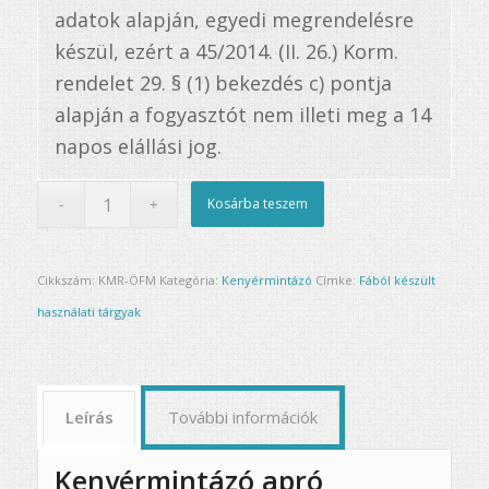
adatok alapján, egyedi megrendelésre
készül, ezért a 45/2014. (II. 26.) Korm.
rendelet 29. § (1) bekezdés c) pontja
alapján a fogyasztót nem illeti meg a 14
napos elállási jog.
Kosárba teszem
Cikkszám:
KMR-ÖFM
Kategória:
Kenyérmintázó
Címke:
Fából készült
használati tárgyak
Leírás
További információk
Kenyérmintázó apró