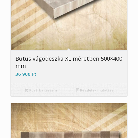
Bütüs vágódeszka XL méretben 500×400
mm
36 900
Ft
Kosárba teszem
Részletek mutatása