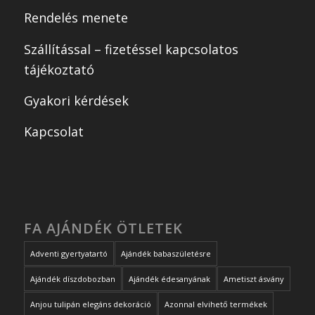
Rendelés menete
Szállítással – fizetéssel kapcsolatos
tájékoztató
Gyakori kérdések
Kapcsolat
FA AJÁNDÉK ÖTLETEK
Adventi gyertyatartó
Ajándék babaszületésre
Ajándék díszdobozban
Ajándék édesanyának
Ametiszt ásvány
Anjou tulipán elegáns dekoráció
Azonnal elvihető termékek