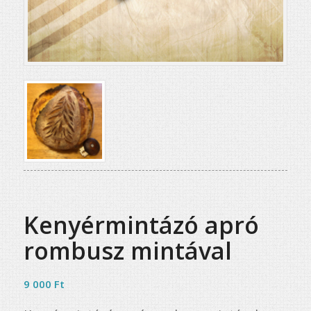
Kenyérmintázó apró
rombusz mintával
9 000
Ft