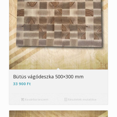
Bütüs vágódeszka 500×300 mm
33 900
Ft
Kosárba teszem
Részletek mutatása