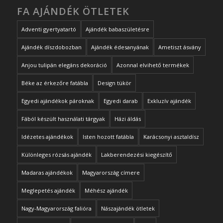
FA AJÁNDÉK ÖTLETEK
Adventi gyertyatartó
Ajándék babaszületésre
Ajándék díszdobozban
Ajándék édesanyának
Ametiszt ásvány
Anjou tulipán elegáns dekoráció
Azonnal elvihető termékek
Béke az érkezőre fatábla
Design tükör
Egyedi ajándékok pároknak
Egyedi darab
Exkluzív ajándék
Fából készült használati tárgyak
Házi áldás
Idézetes ajándékok
Isten hozott fatábla
Karácsonyi asztaldísz
Különleges rózsás ajándék
Lakberendezési kiegészítő
Madaras ajándékok
Magyarország címere
Meglepetés ajándék
Méhész ajándék
Nagy-Magyarország falióra
Nászajándék ötletek