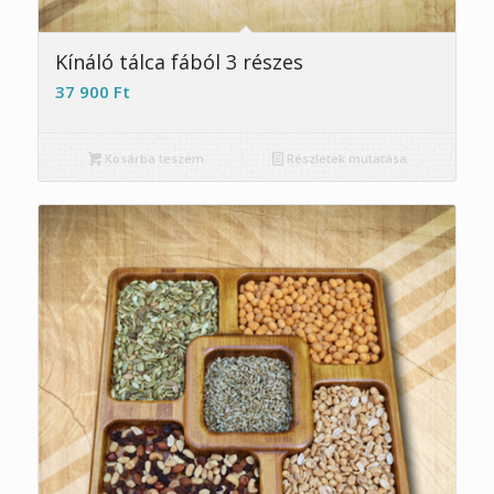
5.00
Kínáló tálca fából 3 részes
37 900
Ft
Kosárba teszem
Részletek mutatása