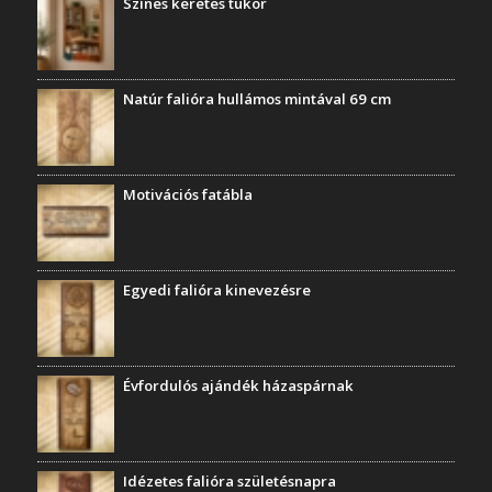
Színes keretes tükör
Natúr falióra hullámos mintával 69 cm
Motivációs fatábla
Egyedi falióra kinevezésre
Évfordulós ajándék házaspárnak
Idézetes falióra születésnapra