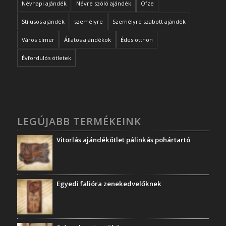
Névnapi ajándék
Névre szóló ajándék
Ofze
Stílusos ajándék
személyre
Személyre szabott ajándék
Város címer
Állatos ajándékok
Édes otthon
Évfordulós ötletek
LEGÚJABB TERMÉKEINK
Vitorlás ajándékötlet pálinkás pohártartó
Egyedi falióra zenekedvelőknek