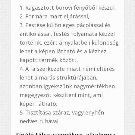
Ragasztott borovi fenyőből készül,
Formára mart eljárással,
Festése különleges pácolással és
antikolással, festés folyamata kézzel
történik, ezért árnyalatbeli különbség
lehet a képen látható és a kézhez
kapott termék között,
A fa szerkezete miatt némi eltérés
lehet a marás struktúrájában,
azonban igyekszünk nagymértékben
megegyezőt készíteni mint, ami
képen látható,
Tisztítása száraz, vagy enyhén
nedves ruhával.
Kínáló tálca, személyre, alkalomra