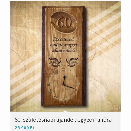
5.00
60. születésnapi ajándék egyedi falióra
26 900
Ft