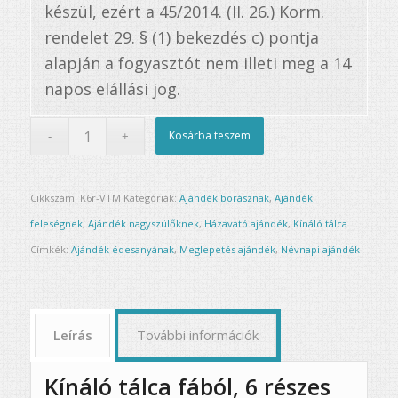
készül, ezért a 45/2014. (II. 26.) Korm.
rendelet 29. § (1) bekezdés c) pontja
alapján a fogyasztót nem illeti meg a 14
napos elállási jog.
Kosárba teszem
Cikkszám:
K6r-VTM
Kategóriák:
Ajándék borásznak
,
Ajándék
feleségnek
,
Ajándék nagyszülőknek
,
Házavató ajándék
,
Kínáló tálca
Címkék:
Ajándék édesanyának
,
Meglepetés ajándék
,
Névnapi ajándék
Leírás
További információk
Kínáló tálca fából, 6 részes