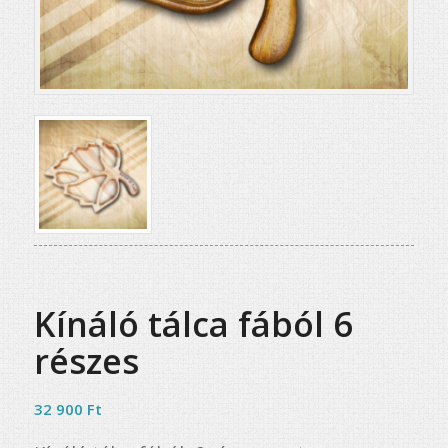
Kínáló tálca fából 6
részes
32 900
Ft