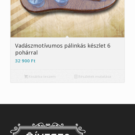
5.00
Vadászmotívumos pálinkás készlet 6
pohárral
32 900
Ft
Kosárba teszem
Részletek mutatása