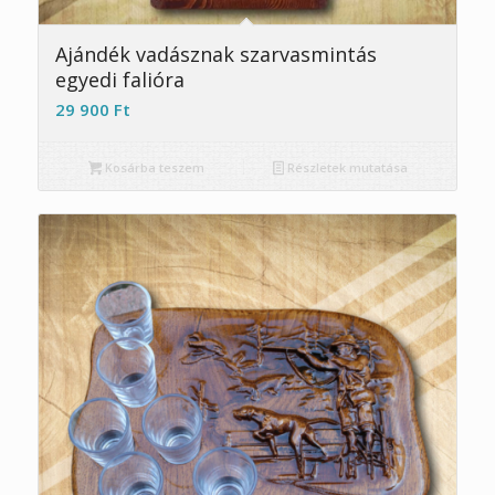
5.00
Ajándék vadásznak szarvasmintás
egyedi falióra
29 900
Ft
Kosárba teszem
Részletek mutatása