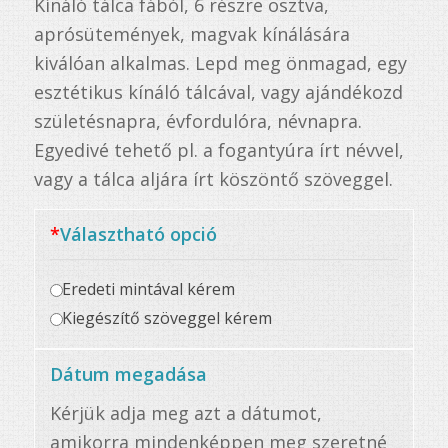
Kínáló tálca fából, 6 részre osztva,
aprósütemények, magvak kínálására
kiválóan alkalmas. Lepd meg önmagad, egy
esztétikus kínáló tálcával, vagy ajándékozd
születésnapra, évfordulóra, névnapra.
Egyedivé tehető pl. a fogantyúra írt névvel,
vagy a tálca aljára írt köszöntő szöveggel.
*
Választható opció
Eredeti mintával kérem
Kiegészítő szöveggel kérem
Dátum megadása
Kérjük adja meg azt a dátumot,
amikorra mindenképpen meg szeretné