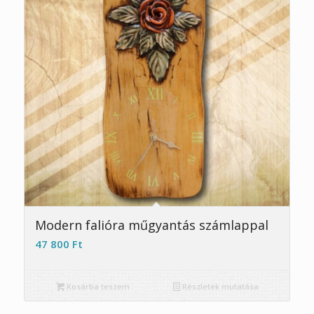
Modern falióra műgyantás számlappal
47 800
Ft
Kosárba teszem
Részletek mutatása