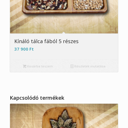
Kínáló tálca fából 5 részes
37 900
Ft
Kosárba teszem
Részletek mutatása
Kapcsolódó termékek