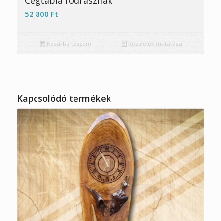
Cégtábla fodrásznak
52 800
Ft
Kosárba teszem
Részletek mutatása
Kapcsolódó termékek