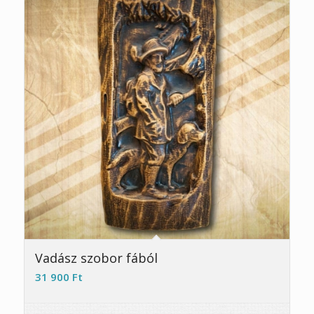
Vadász szobor fából
31 900
Ft