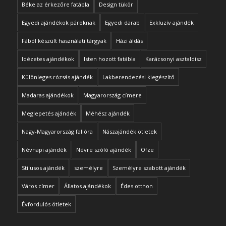
Béke az érkezőre fatábla
Design tükör
Egyedi ajándékok pároknak
Egyedi darab
Exkluzív ajándék
Fából készült használati tárgyak
Házi áldás
Idézetes ajándékok
Isten hozott fatábla
Karácsonyi asztaldísz
Különleges rózsás ajándék
Lakberendezési kiegészítő
Madaras ajándékok
Magyarország címere
Meglepetés ajándék
Méhész ajándék
Nagy-Magyarország falióra
Nászajándék ötletek
Névnapi ajándék
Névre szóló ajándék
Ofze
Stílusos ajándék
személyre
Személyre szabott ajándék
Város címer
Állatos ajándékok
Édes otthon
Évfordulós ötletek