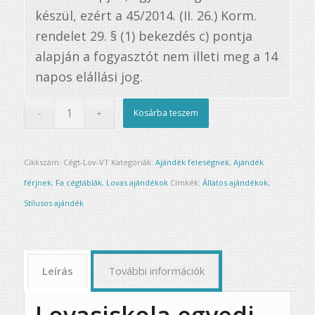
készül, ezért a 45/2014. (II. 26.) Korm.
rendelet 29. § (1) bekezdés c) pontja
alapján a fogyasztót nem illeti meg a 14
napos elállási jog.
Kosárba teszem
Cikkszám:
Cégt-Lov-VT
Kategóriák:
Ajándék feleségnek
,
Ajándék
férjnek
,
Fa cégtáblák
,
Lovas ajándékok
Címkék:
Állatos ajándékok
,
Stílusos ajándék
Leírás
További információk
Lovasiskola egyedi