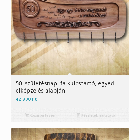
50. születésnapi fa kulcstartó, egyedi
elképzelés alapján
42 900
Ft
Kosárba teszem
Részletek mutatása