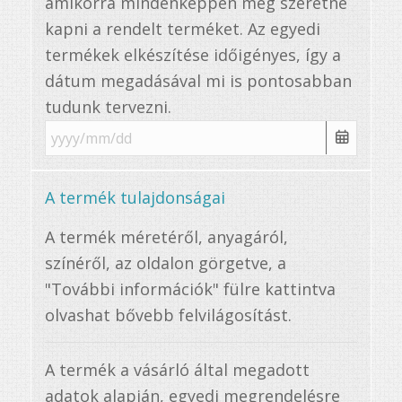
amikorra mindenképpen meg szeretné
kapni a rendelt terméket. Az egyedi
termékek elkészítése időigényes, így a
dátum megadásával mi is pontosabban
tudunk tervezni.
A termék tulajdonságai
A termék méretéről, anyagáról,
színéről, az oldalon görgetve, a
"További információk" fülre kattintva
olvashat bővebb felvilágosítást.
A termék a vásárló által megadott
adatok alapján, egyedi megrendelésre