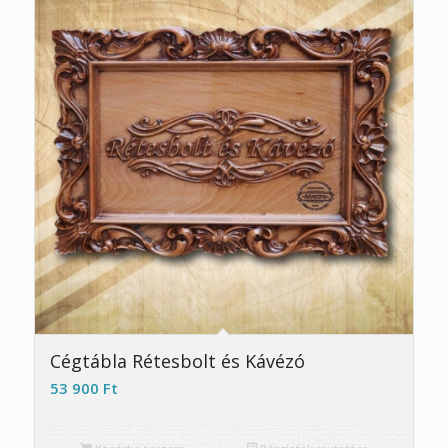
5.00
Cégtábla Rétesbolt és Kávézó
53 900
Ft