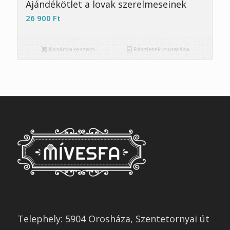
Ajándékötlet a lovak szerelmeseinek
26 900
Ft
Kosárba teszem
Részletek mutatása
Telephely: 5904 Orosháza, Szentetornyai út