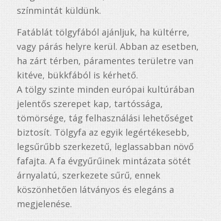
színmintát küldünk.
Fatáblát tölgyfából ajánljuk, ha kültérre,
vagy párás helyre kerül. Abban az esetben,
ha zárt térben, páramentes területre van
kitéve, bükkfából is kérhető.
A tölgy szinte minden európai kultúrában
jelentős szerepet kap, tartóssága,
tömörsége, tág felhasználási lehetőséget
biztosít. Tölgyfa az egyik legértékesebb,
legsűrűbb szerkezetű, leglassabban növő
fafajta. A fa évgyűrűinek mintázata sötét
árnyalatú, szerkezete sűrű, ennek
köszönhetően látványos és elegáns a
megjelenése.