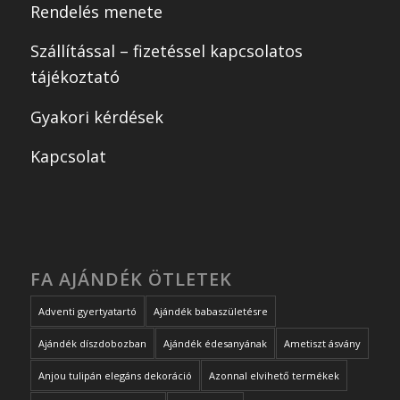
Rendelés menete
Szállítással – fizetéssel kapcsolatos
tájékoztató
Gyakori kérdések
Kapcsolat
FA AJÁNDÉK ÖTLETEK
Adventi gyertyatartó
Ajándék babaszületésre
Ajándék díszdobozban
Ajándék édesanyának
Ametiszt ásvány
Anjou tulipán elegáns dekoráció
Azonnal elvihető termékek