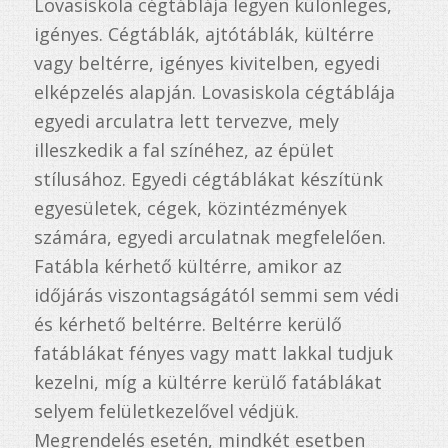
Lovasiskola cégtáblája legyen különleges,
igényes. Cégtáblák, ajtótáblák, kültérre
vagy beltérre, igényes kivitelben, egyedi
elképzelés alapján. Lovasiskola cégtáblája
egyedi arculatra lett tervezve, mely
illeszkedik a fal színéhez, az épület
stílusához. Egyedi cégtáblákat készítünk
egyesületek, cégek, közintézmények
számára, egyedi arculatnak megfelelően.
Fatábla kérhető kültérre, amikor az
időjárás viszontagságától semmi sem védi
és kérhető beltérre. Beltérre kerülő
fatáblákat fényes vagy matt lakkal tudjuk
kezelni, míg a kültérre kerülő fatáblákat
selyem felületkezelővel védjük.
Megrendelés esetén, mindkét esetben