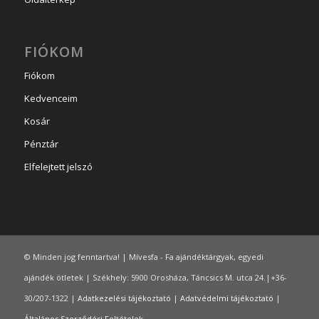
FIÓKOM
Fiókom
Kedvenceim
Kosár
Pénztár
Elfelejtett jelszó
© Minden jog fenntartva! | Mívesfa - Fa ajándéktárgyak, egyedi
ajándék ötletek | Székhely: 5900 Orosháza, Táncsics M. utca 24.|+36-
30/207-1322 |
Adatkezelési tájékoztató
|
Adatvédelmi tájékoztató
|
Általános Szerződési Feltételek