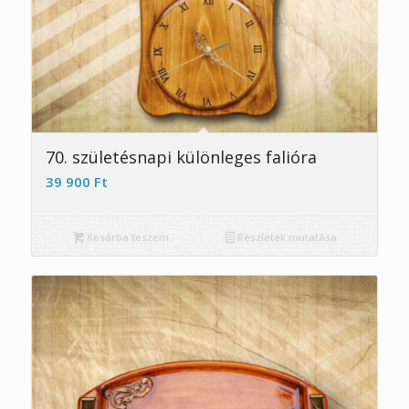
5.00
70. születésnapi különleges falióra
39 900
Ft
Kosárba teszem
Részletek mutatása