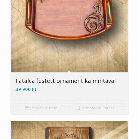
Fatálca festett ornamentika mintával
39 900
Ft
Kosárba teszem
Részletek mutatása