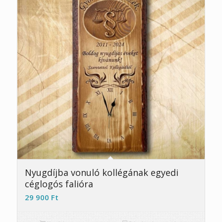
4.93
Nyugdíjba vonuló kollégának egyedi
céglogós falióra
29 900
Ft