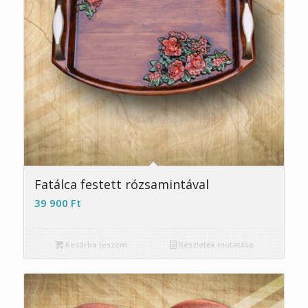
Fatálca festett rózsamintával
39 900
Ft
Kosárba teszem
Részletek mutatása