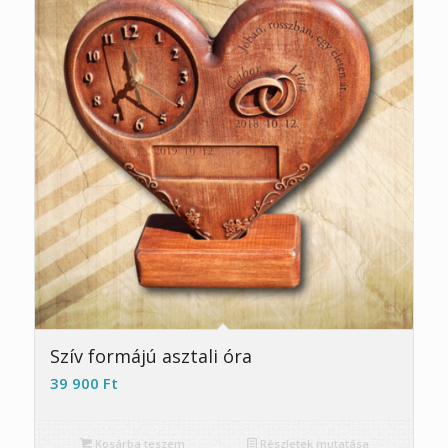
Szív formájú asztali óra
39 900
Ft
Kosárba teszem
Részletek mutatása