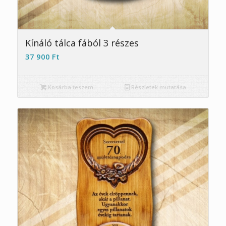
5.00
Kínáló tálca fából 3 részes
37 900
Ft
Kosárba teszem
Részletek mutatása