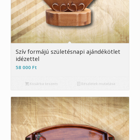
Szív formájú születésnapi ajándékötlet
idézettel
58 000
Ft
Kosárba teszem
Részletek mutatása