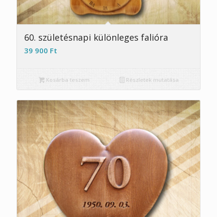
5.00
60. születésnapi különleges falióra
39 900
Ft
Kosárba teszem
Részletek mutatása