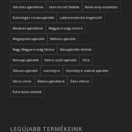
Idézetes ajándékok
Isten hozott fatábla
Karácsonyi asztaldísz
Különleges rózsás ajándék
Lakberendezési kiegészítő
Madaras ajándékok
Magyarország címere
Meglepetés ajándék
Méhész ajándék
Nagy-Magyarország falióra
Nászajándék ötletek
Névnapi ajándék
Névre szóló ajándék
Ofze
Stílusos ajándék
személyre
Személyre szabott ajándék
Város címer
Állatos ajándékok
Édes otthon
Évfordulós ötletek
LEGÚJABB TERMÉKEINK