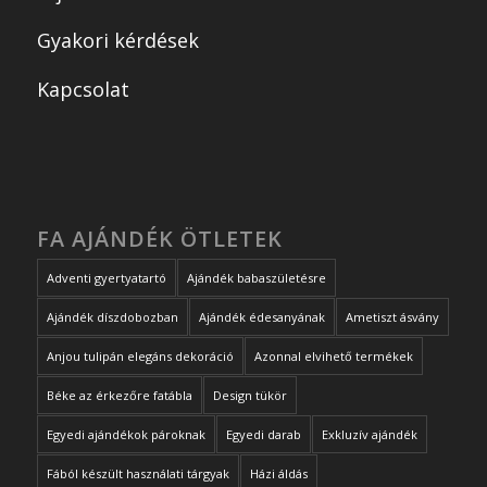
Gyakori kérdések
Kapcsolat
FA AJÁNDÉK ÖTLETEK
Adventi gyertyatartó
Ajándék babaszületésre
Ajándék díszdobozban
Ajándék édesanyának
Ametiszt ásvány
Anjou tulipán elegáns dekoráció
Azonnal elvihető termékek
Béke az érkezőre fatábla
Design tükör
Egyedi ajándékok pároknak
Egyedi darab
Exkluzív ajándék
Fából készült használati tárgyak
Házi áldás