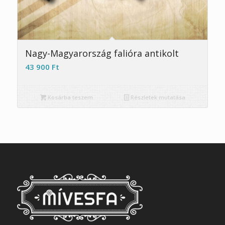
Nagy-Magyarország falióra antikolt
43 900
Ft
Kosárba teszem
Részletek mutatása