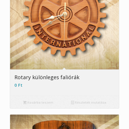
Rotary különleges faliórák
0
Ft
Kosárba teszem
Részletek mutatása