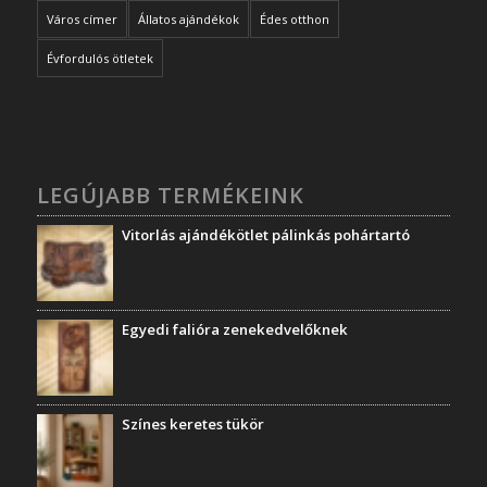
Város címer
Állatos ajándékok
Édes otthon
Évfordulós ötletek
LEGÚJABB TERMÉKEINK
Vitorlás ajándékötlet pálinkás pohártartó
Egyedi falióra zenekedvelőknek
Színes keretes tükör