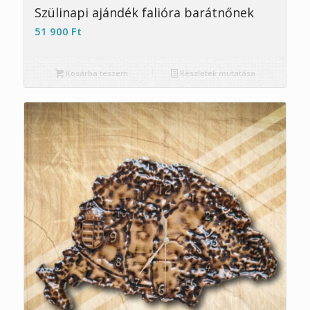
Szülinapi ajándék falióra barátnőnek
51 900
Ft
Kosárba teszem
Részletek mutatása