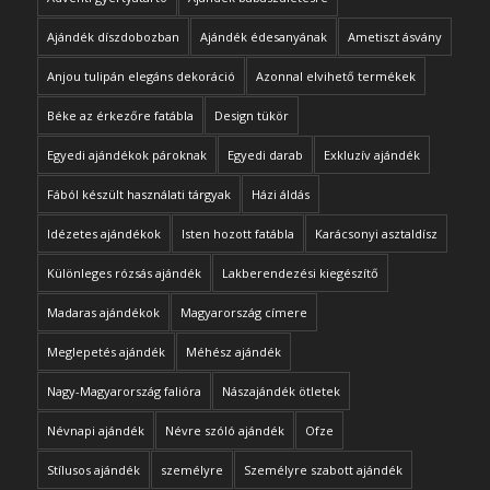
Ajándék díszdobozban
Ajándék édesanyának
Ametiszt ásvány
Anjou tulipán elegáns dekoráció
Azonnal elvihető termékek
Béke az érkezőre fatábla
Design tükör
Egyedi ajándékok pároknak
Egyedi darab
Exkluzív ajándék
Fából készült használati tárgyak
Házi áldás
Idézetes ajándékok
Isten hozott fatábla
Karácsonyi asztaldísz
Különleges rózsás ajándék
Lakberendezési kiegészítő
Madaras ajándékok
Magyarország címere
Meglepetés ajándék
Méhész ajándék
Nagy-Magyarország falióra
Nászajándék ötletek
Névnapi ajándék
Névre szóló ajándék
Ofze
Stílusos ajándék
személyre
Személyre szabott ajándék