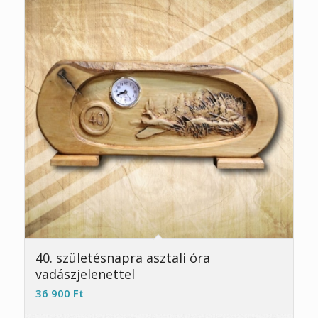
40. születésnapra asztali óra
vadászjelenettel
36 900
Ft