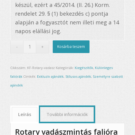
készül, ezért a 45/2014. (II. 26.) Korm.
rendelet 29. § (1) bekezdés c) pontja
alapján a fogyasztót nem illeti meg a 14
napos elállási jog.
Kosárba teszem
Cikkszám:
KF-Rotary-vadasz
Kategóriák:
Kiegészítők
,
Különleges
faliórák
Címkék:
Exkluzív ajándék
,
Stílusos ajándék
,
Személyre szabott
ajándék
Leírás
További információk
Rotary vadászmintás falióra