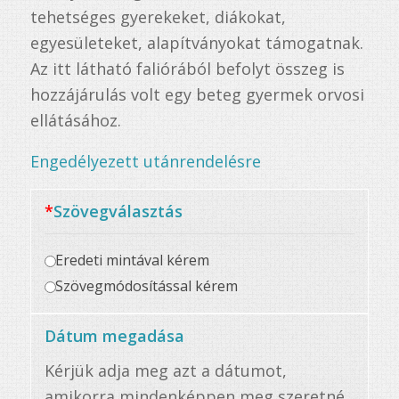
tehetséges gyerekeket, diákokat,
egyesületeket, alapítványokat támogatnak.
Az itt látható faliórából befolyt összeg is
hozzájárulás volt egy beteg gyermek orvosi
ellátásához.
Engedélyezett utánrendelésre
*
Szövegválasztás
Eredeti mintával kérem
Szövegmódosítással kérem
Dátum megadása
Kérjük adja meg azt a dátumot,
amikorra mindenképpen meg szeretné