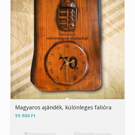
5.00
Magyaros ajándék, különleges falióra
55 900
Ft
Kosárba teszem
Részletek mutatása