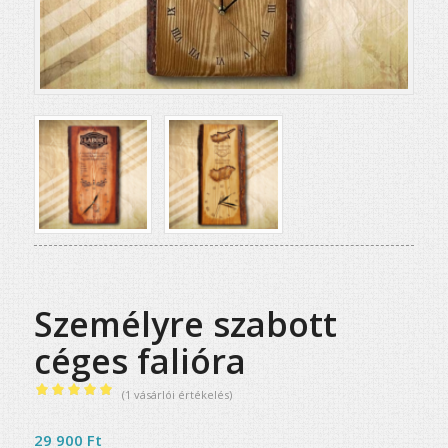
Személyre szabott
céges falióra
(
1
vásárlói értékelés)
Értékelés
5.00
az 5-
29 900
Ft