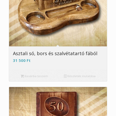
5.00
Asztali só, bors és szalvétatartó fából
31 500
Ft
Kosárba teszem
Részletek mutatása