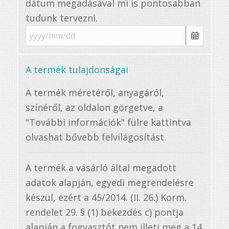
dátum megadásával mi is pontosabban
tudunk tervezni.
A termék tulajdonságai
A termék méretéről, anyagáról,
színéről, az oldalon görgetve, a
"További információk" fülre kattintva
olvashat bővebb felvilágosítást.
A termék a vásárló által megadott
adatok alapján, egyedi megrendelésre
készül, ezért a 45/2014. (II. 26.) Korm.
rendelet 29. § (1) bekezdés c) pontja
alapján a fogyasztót nem illeti meg a 14