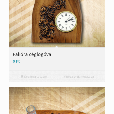
Falióra céglogóval
0
Ft
Kosárba teszem
Részletek mutatása