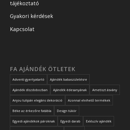
tájékoztató
Gyakori kérdések
Kapcsolat
FA AJÁNDÉK ÖTLETEK
Adventi gyertyatartó
Ajándék babaszületésre
Ajándék díszdobozban
Ajándék édesanyának
Ametiszt ásvány
Anjou tulipán elegáns dekoráció
Azonnal elvihető termékek
Béke az érkezőre fatábla
Design tükör
Egyedi ajándékok pároknak
Egyedi darab
Exkluzív ajándék