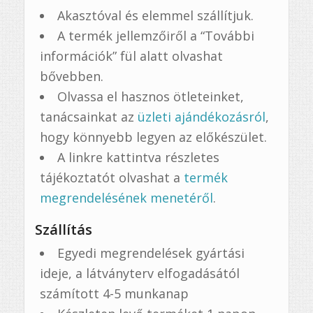
Akasztóval és elemmel szállítjuk.
A termék jellemzőiről a “További
információk” fül alatt olvashat
bővebben.
Olvassa el hasznos ötleteinket,
tanácsainkat az
üzleti ajándékozásról
,
hogy könnyebb legyen az előkészület.
A linkre kattintva részletes
tájékoztatót olvashat a
termék
megrendelésének menetéről
.
Szállítás
Egyedi megrendelések gyártási
ideje, a látványterv elfogadásától
számított 4-5 munkanap