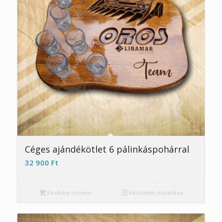
Céges ajándékötlet 6 pálinkáspohárral
32 900
Ft
Kosárba teszem
Részletek mutatása