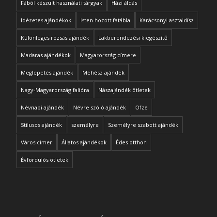
Fából készült használati tárgyak
Házi áldás
Idézetes ajándékok
Isten hozott fatábla
Karácsonyi asztaldísz
Különleges rózsás ajándék
Lakberendezési kiegészítő
Madaras ajándékok
Magyarország címere
Meglepetés ajándék
Méhész ajándék
Nagy-Magyarország falióra
Nászajándék ötletek
Névnapi ajándék
Névre szóló ajándék
Ofze
Stílusos ajándék
személyre
Személyre szabott ajándék
Város címer
Állatos ajándékok
Édes otthon
Évfordulós ötletek