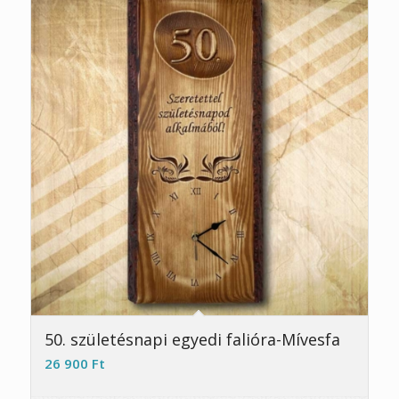
5.00
50. születésnapi egyedi falióra-Mívesfa
26 900
Ft