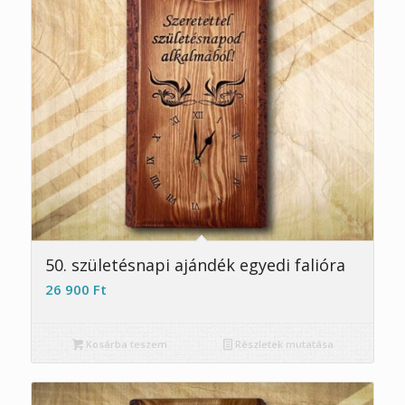
5.00
50. születésnapi ajándék egyedi falióra
26 900
Ft
Kosárba teszem
Részletek mutatása