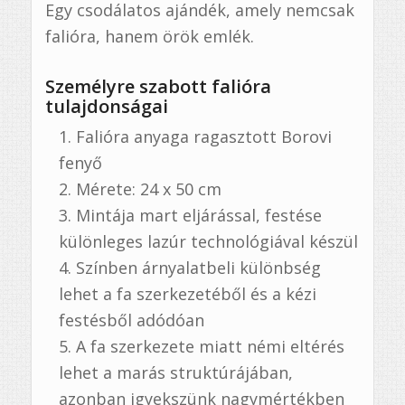
Egy csodálatos ajándék, amely nemcsak
falióra, hanem örök emlék.
Személyre szabott falióra
tulajdonságai
Falióra anyaga ragasztott Borovi
fenyő
Mérete: 24 x 50 cm
Mintája mart eljárással, festése
különleges lazúr technológiával készül
Színben árnyalatbeli különbség
lehet a fa szerkezetéből és a kézi
festésből adódóan
A fa szerkezete miatt némi eltérés
lehet a marás struktúrájában,
azonban igyekszünk nagymértékben