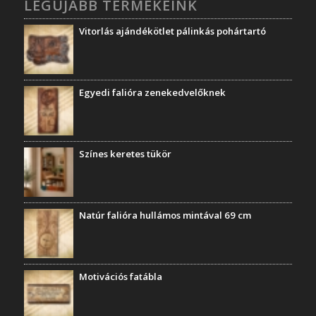
LEGÚJABB TERMÉKEINK
Vitorlás ajándékötlet pálinkás pohártartó
Egyedi falióra zenekedvelőknek
Színes keretes tükör
Natúr falióra hullámos mintával 69 cm
Motivációs fatábla