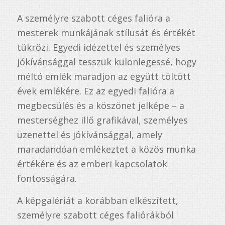
ből,
A személyre szabott céges falióra a
1
értékelés
mesterek munkájának stílusát és értékét
alapján
tükrözi. Egyedi idézettel és személyes
jókívánsággal tesszük különlegessé, hogy
méltó emlék maradjon az együtt töltött
évek emlékére. Ez az egyedi falióra a
megbecsülés és a köszönet jelképe – a
mesterséghez illő grafikával, személyes
üzenettel és jókívánsággal, amely
maradandóan emlékeztet a közös munka
értékére és az emberi kapcsolatok
fontosságára.
A képgalériát a korábban elkészített,
személyre szabott céges faliórákból