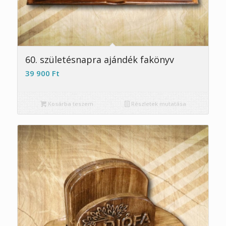
5.00
60. születésnapra ajándék fakönyv
39 900
Ft
Kosárba teszem
Részletek mutatása