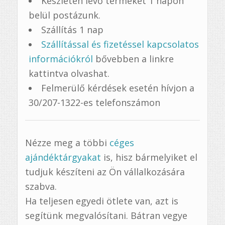
Készleten levő terméket 1 napon
belül postázunk.
Szállítás 1 nap
Szállítással és fizetéssel kapcsolatos
információkról
bővebben a linkre
kattintva olvashat.
Felmerülő kérdések esetén hívjon a
30/207-1322-es telefonszámon
Nézze meg a többi
céges
ajándéktárgyakat
is, hisz bármelyiket el
tudjuk készíteni az Ön vállalkozására
szabva.
Ha teljesen egyedi ötlete van, azt is
segítünk megvalósítani. Bátran vegye