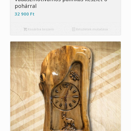
pohárral
32 900
Ft
Kosárba teszem
Részletek mutatása