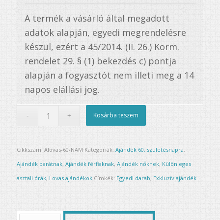
A termék a vásárló által megadott
adatok alapján, egyedi megrendelésre
készül, ezért a 45/2014. (II. 26.) Korm.
rendelet 29. § (1) bekezdés c) pontja
alapján a fogyasztót nem illeti meg a 14
napos elállási jog.
Kosárba teszem
Cikkszám:
Alovas-60-NAM
Kategóriák:
Ajándék 60. születésnapra
,
Ajándék barátnak
,
Ajándék férfiaknak
,
Ajándék nőknek
,
Különleges
asztali órák
,
Lovas ajándékok
Címkék:
Egyedi darab
,
Exkluzív ajándék