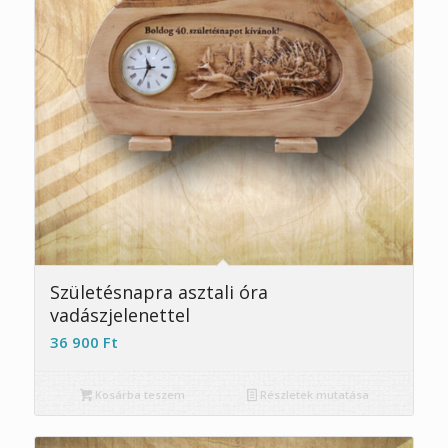
5.00
Születésnapra asztali óra
vadászjelenettel
36 900
Ft
Kosárba teszem
Részletek mutatása