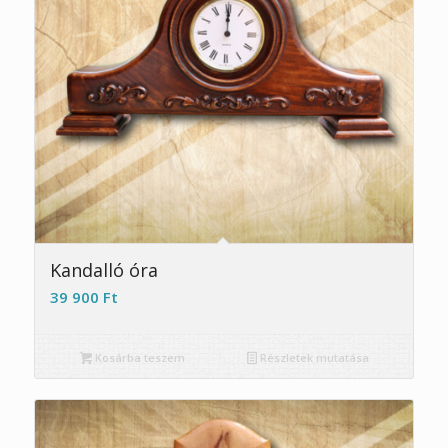
5.00
Kandalló óra
39 900
Ft
Kosárba teszem
Részletek mutatása