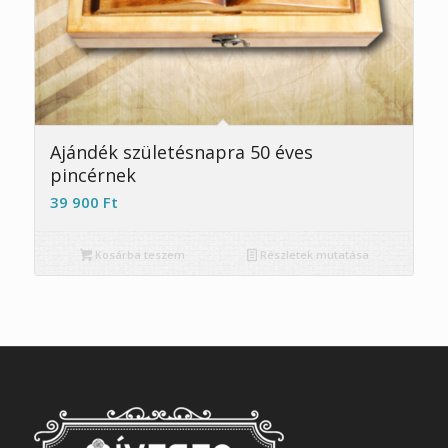
Ajándék születésnapra 50 éves
pincérnek
39 900
Ft
Kosárba teszem
Részletek mutatása