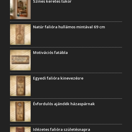
Színes keretes tükör
Natúr falióra hullámos mintával 69 cm
Motivációs fatábla
Egyedi falióra kinevezésre
Évfordulós ajándék házaspárnak
Idézetes falióra születésnapra