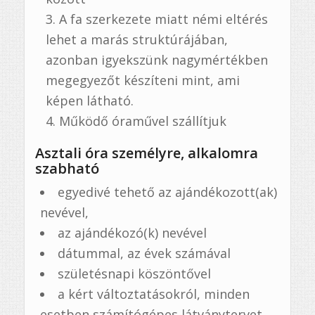
A fa szerkezete miatt némi eltérés
lehet a marás struktúrájában,
azonban igyekszünk nagymértékben
megegyezőt készíteni mint, ami
képen látható.
Működő óraművel szállítjuk
Asztali óra személyre, alkalomra
szabható
egyedivé tehető az ajándékozott(ak)
nevével,
az ajándékozó(k) nevével
dátummal, az évek számával
születésnapi köszöntővel
a kért változtatásokról, minden
esetben számítógépes látványtervet