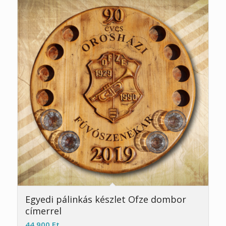
Egyedi pálinkás készlet Ofze dombor
címerrel
44 900
Ft