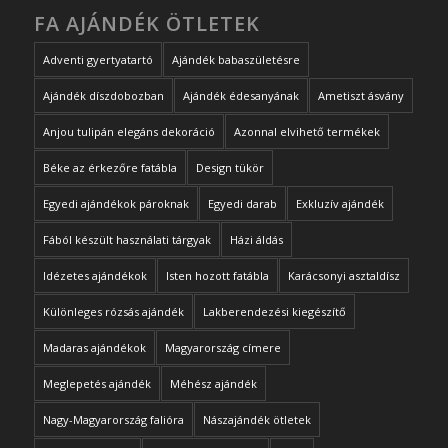
FA AJÁNDÉK ÖTLETEK
Adventi gyertyatartó
Ajándék babaszületésre
Ajándék díszdobozban
Ajándék édesanyának
Ametiszt ásvány
Anjou tulipán elegáns dekoráció
Azonnal elvihető termékek
Béke az érkezőre fatábla
Design tükör
Egyedi ajándékok pároknak
Egyedi darab
Exkluzív ajándék
Fából készült használati tárgyak
Házi áldás
Idézetes ajándékok
Isten hozott fatábla
Karácsonyi asztaldísz
Különleges rózsás ajándék
Lakberendezési kiegészítő
Madaras ajándékok
Magyarország címere
Meglepetés ajándék
Méhész ajándék
Nagy-Magyarország falióra
Nászajándék ötletek