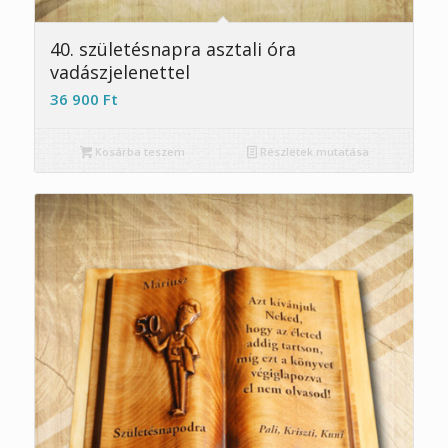
40. születésnapra asztali óra
vadászjelenettel
36 900
Ft
Kosárba teszem
Részletek mutatása