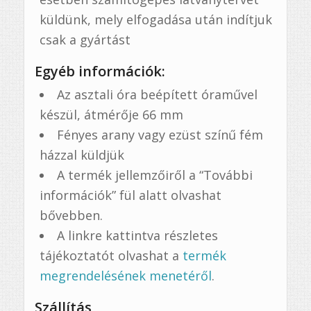
küldünk, mely elfogadása után indítjuk
csak a gyártást
Egyéb információk:
Az asztali óra beépített óraművel
készül, átmérője 66 mm
Fényes arany vagy ezüst színű fém
házzal küldjük
A termék jellemzőiről a “További
információk” fül alatt olvashat
bővebben.
A linkre kattintva részletes
tájékoztatót olvashat a
termék
megrendelésének menetéről
.
Szállítás