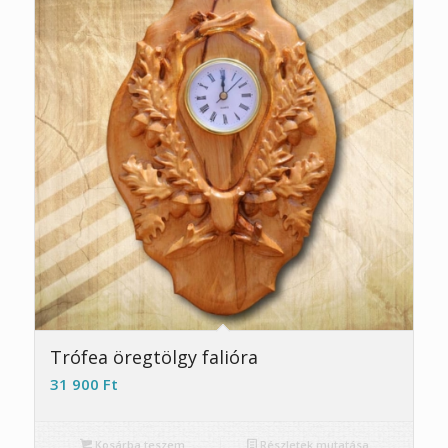
Trófea öregtölgy falióra
31 900
Ft
Kosárba teszem
Részletek mutatása