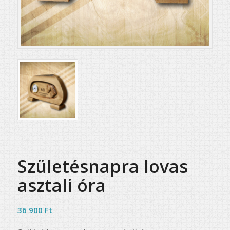
Születésnapra lovas
asztali óra
36 900
Ft