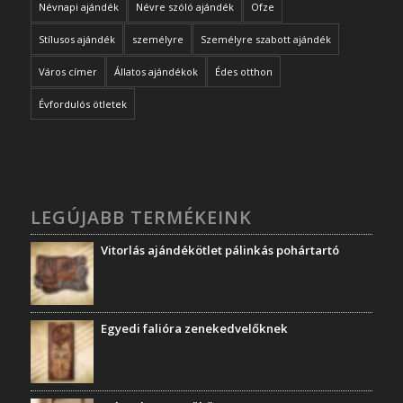
Névnapi ajándék
Névre szóló ajándék
Ofze
Stílusos ajándék
személyre
Személyre szabott ajándék
Város címer
Állatos ajándékok
Édes otthon
Évfordulós ötletek
LEGÚJABB TERMÉKEINK
Vitorlás ajándékötlet pálinkás pohártartó
Egyedi falióra zenekedvelőknek