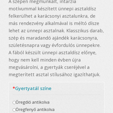
A szépen megmunkált, intarzia
motívummal készített ünnepi asztaldísz
felkerülhet a karácsonyi asztalunkra, de
más rendezvény alkalmával is méltó dísze
lehet az ünnepi asztalnak. Klasszikus darab,
szép és maradandó ajándék karácsonyra,
születésnapra vagy évfordulós ünnepekre.
A fából készült ünnepi asztaldísz előnye,
hogy nem kell minden évben újra
megvásárolni, a gyertyák cseréjével a
megterített asztal stílusához igazíthatjuk.
*
Gyertyatál színe
Öregdió antikolva
Öregfenyő antikolva