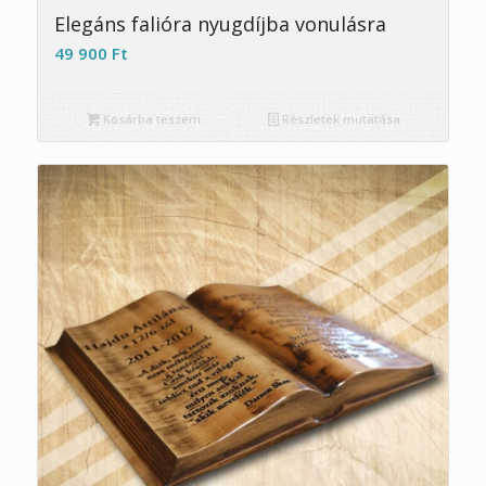
5.00
Elegáns falióra nyugdíjba vonulásra
49 900
Ft
Kosárba teszem
Részletek mutatása