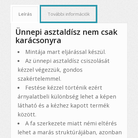
Leírás
További információk
Ünnepi asztaldísz nem csak
karácsonyra
Mintája mart eljárással készül.
Az ünnepi asztaldísz csiszolását
kézzel végezzük, gondos
szakértelemmel.
Festése kézzel történik ezért
árnyalatbeli különbség lehet a képen
látható és a kézhez kapott termék
között.
A fa szerkezete miatt némi eltérés
lehet a marás struktúrájában, azonban