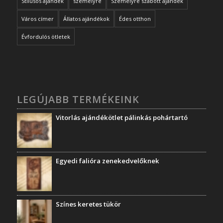
Stílusos ajándék
személyre
Személyre szabott ajándék
Város címer
Állatos ajándékok
Édes otthon
Évfordulós ötletek
LEGÚJABB TERMÉKEINK
Vitorlás ajándékötlet pálinkás pohártartó
Egyedi falióra zenekedvelőknek
Színes keretes tükör