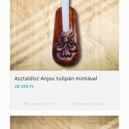
Asztaldísz Anjou tulipán mintával
28 500
Ft
Kosárba teszem
Részletek mutatása