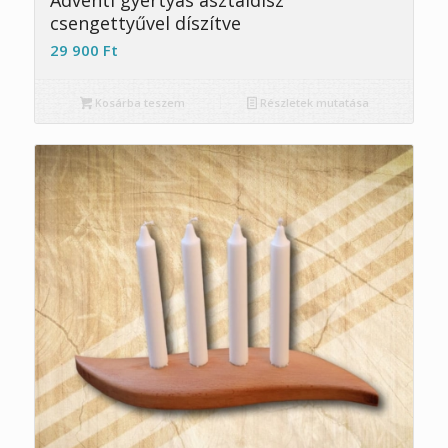
csengettyűvel díszítve
29 900
Ft
Kosárba teszem
Részletek mutatása