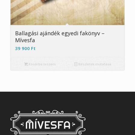
4.67
Ballagási ajándék egyedi fakönyv –
Mívesfa
39 900
Ft
Kosárba teszem
Részletek mutatása