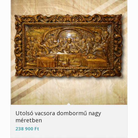
Utolsó vacsora dombormű nagy
méretben
238 900
Ft