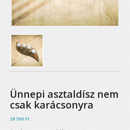
Ünnepi asztaldísz nem
csak karácsonyra
28 500
Ft