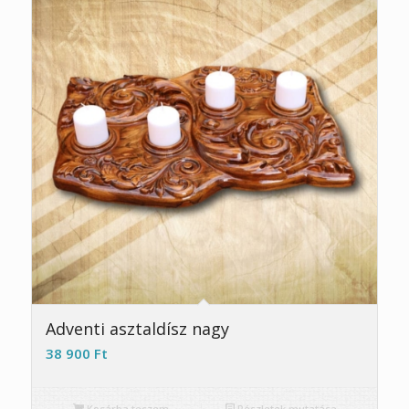
Adventi asztaldísz nagy
38 900
Ft
Kosárba teszem
Részletek mutatása