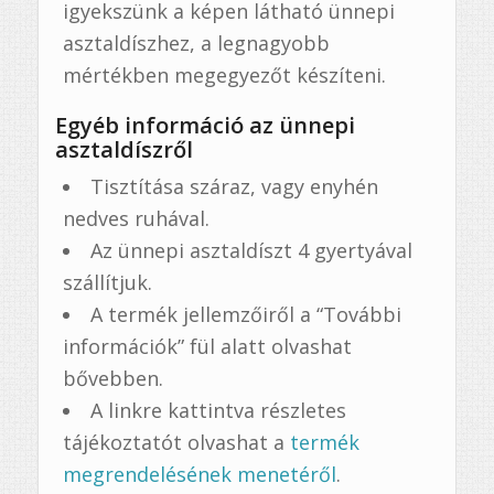
igyekszünk a képen látható ünnepi
asztaldíszhez, a legnagyobb
mértékben megegyezőt készíteni.
Egyéb információ az ünnepi
asztaldíszről
Tisztítása száraz, vagy enyhén
nedves ruhával.
Az ünnepi asztaldíszt 4 gyertyával
szállítjuk.
A termék jellemzőiről a “További
információk” fül alatt olvashat
bővebben.
A linkre kattintva részletes
tájékoztatót olvashat a
termék
megrendelésének menetéről
.