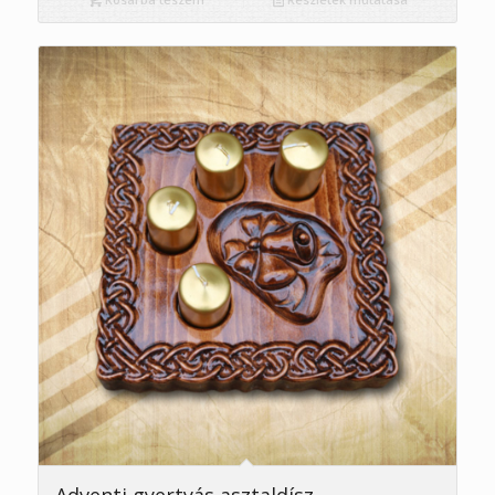
Adventi gyertyás asztaldísz