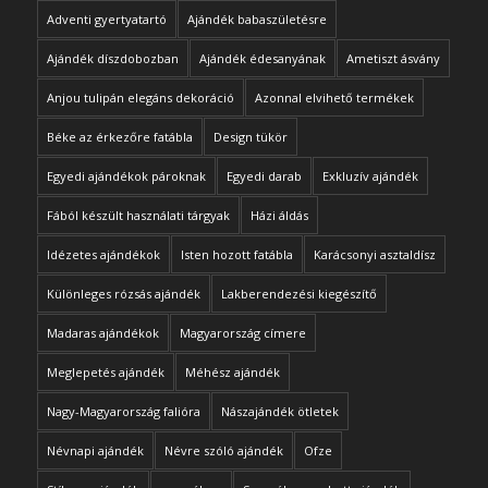
Adventi gyertyatartó
Ajándék babaszületésre
Ajándék díszdobozban
Ajándék édesanyának
Ametiszt ásvány
Anjou tulipán elegáns dekoráció
Azonnal elvihető termékek
Béke az érkezőre fatábla
Design tükör
Egyedi ajándékok pároknak
Egyedi darab
Exkluzív ajándék
Fából készült használati tárgyak
Házi áldás
Idézetes ajándékok
Isten hozott fatábla
Karácsonyi asztaldísz
Különleges rózsás ajándék
Lakberendezési kiegészítő
Madaras ajándékok
Magyarország címere
Meglepetés ajándék
Méhész ajándék
Nagy-Magyarország falióra
Nászajándék ötletek
Névnapi ajándék
Névre szóló ajándék
Ofze