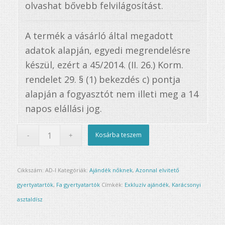
olvashat bővebb felvilágosítást.
A termék a vásárló által megadott
adatok alapján, egyedi megrendelésre
készül, ezért a 45/2014. (II. 26.) Korm.
rendelet 29. § (1) bekezdés c) pontja
alapján a fogyasztót nem illeti meg a 14
napos elállási jog.
Kosárba teszem
Cikkszám:
AD-I
Kategóriák:
Ajándék nőknek
,
Azonnal elvitető
gyertyatartók
,
Fa gyertyatartók
Címkék:
Exkluzív ajándék
,
Karácsonyi
asztaldísz