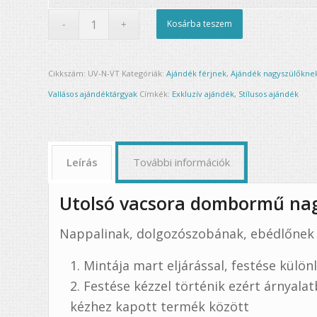
Kosárba teszem
Cikkszám:
UV-N-VT
Kategóriák:
Ajándék férjnek
,
Ajándék nagyszülőkne
Vallásos ajándéktárgyak
Címkék:
Exkluzív ajándék
,
Stílusos ajándék
Leírás
További információk
Utolsó vacsora dombormű na
Nappalinak, dolgozószobának, ebédlőnek 
Mintája mart eljárással, festése külön
Festése kézzel történik ezért árnyalat
kézhez kapott termék között