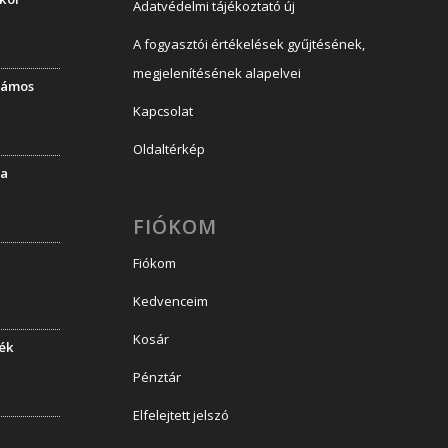
Adatvédelmi tájékoztató új
A fogyasztói értékelések gyűjtésének,
megjelenítésének alapelvei
llámos
Kapcsolat
Oldaltérkép
la
FIÓKOM
Fiókom
Kedvenceim
Kosár
dék
Pénztár
Elfelejtett jelszó