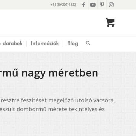
+36 30/207-1322
ó darabok
Információk
Blog
ormű nagy méretben
esztre feszítését megelőző utolsó vacsora,
 készült dombormű mérete tekintélyes és