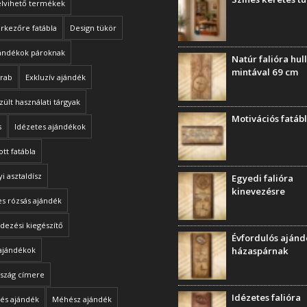
elvihető termékek
rkezőre fatábla
Design tükör
jándékok pároknak
Natúr falióra hu
mintával 69 cm
arab
Exkluzív ajándék
zült használati tárgyak
Motivációs fatáb
s
Idézetes ajándékok
ott fatábla
i asztaldísz
Egyedi falióra
kinevezésre
s rózsás ajándék
dezési kiegészítő
Évfordulós aján
ajándékok
házaspárnak
szág címere
Idézetes falióra
és ajándék
Méhész ajándék