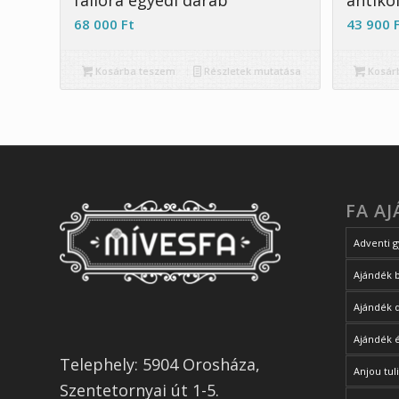
falióra egyedi darab
antiko
68 000
Ft
43 900
Kosárba teszem
Részletek mutatása
Kosár
FA A
Adventi g
Ajándék 
Ajándék 
Ajándék 
Telephely: 5904 Orosháza,
Anjou tul
Szentetornyai út 1-5.