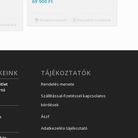
69 900
Ft
Kosárba teszem
Részletek mutatása
 mutatása
KEINK
TÁJÉKOZTATÓK
tlet
Rendelés menete
rtó
Szállítással-fizetéssel kapcsolatos
kérdések
Ászf
k
Adatkezelési tájékoztató
ükör