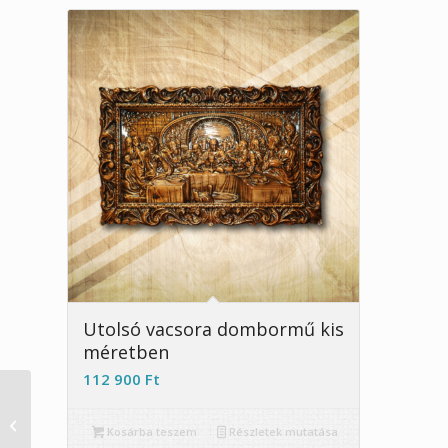
Utolsó vacsora dombormű kis
méretben
112 900
Ft
40. házassági
évfordulóra
Kosárba teszem
Részletek mutatása
nászajándék falióra