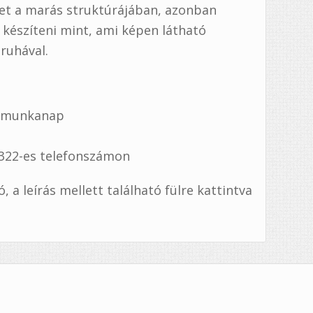
het a marás struktúrájában, azonban
észíteni mint, ami képen látható
ruhával.
7 munkanap
1322-es telefonszámon
a leírás mellett található fülre kattintva