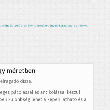
k
,
Ajándék szülőknek
,
Domborművek
,
Egyedi karácsonyi ajándékok
,
gy méretben
elragadó dísze.
leges pácolással és antikolással készül
beli különbség lehet a képen látható és a