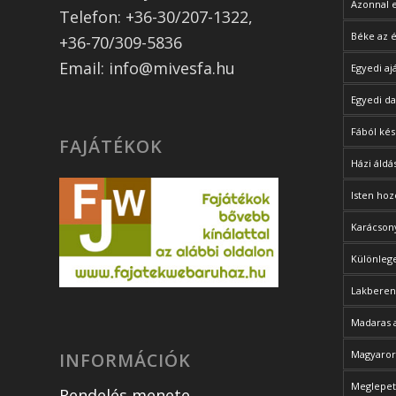
Azonnal 
Telefon: +36-30/207-1322,
Béke az é
+36-70/309-5836
Email: info@mivesfa.hu
Egyedi a
Egyedi d
Fából kés
FAJÁTÉKOK
Házi áldá
Isten hoz
Karácsony
Különlege
Lakberen
Madaras 
Magyaror
INFORMÁCIÓK
Meglepet
Rendelés menete