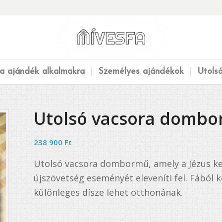
a ajándék alkalmakra
Személyes ajándékok
Utols
Utolsó vacsora domb
238 900
Ft
Utolsó vacsora dombormű, amely a Jézus ker
újszövetség eseményét eleveníti fel. Fából
különleges dísze lehet otthonának.