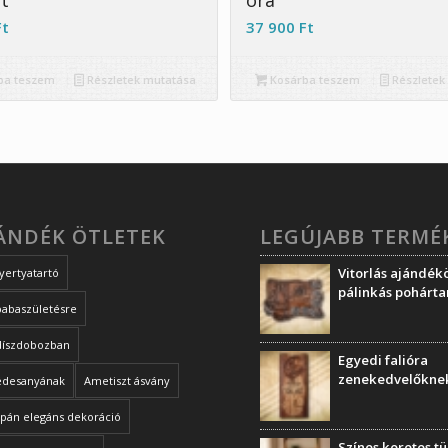
lt
óra
Ft
37 900
Ft
ba teszem
Részletek mutatása
Kosárba teszem
Részletek
JÁNDÉK ÖTLETEK
LEGÚJABB TERMÉ
Vitorlás ajándékö
yertyatartó
pálinkás pohárta
babaszületésre
díszdobozban
Egyedi falióra
zenekedvelőkne
édesanyának
Ametiszt ásvány
ipán elegáns dekoráció
Színes keretes t