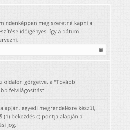
a mindenképpen meg szeretné kapni a
szítése időigényes, így a dátum
rvezni.
az oldalon görgetve, a "További
bb felvilágosítást.
 alapján, egyedi megrendelésre készül,
. § (1) bekezdés c) pontja alapján a
si jog.