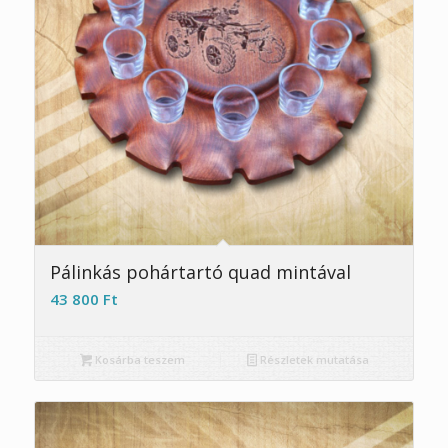
Pálinkás pohártartó quad mintával
43 800
Ft
Kosárba teszem
Részletek mutatása