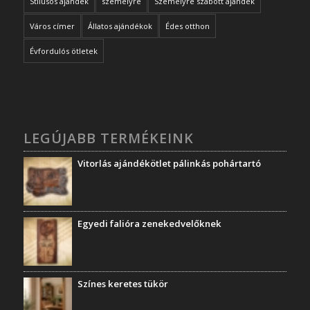
Stílusos ajándék
személyre
Személyre szabott ajándék
Város címer
Állatos ajándékok
Édes otthon
Évfordulós ötletek
LEGÚJABB TERMÉKEINK
Vitorlás ajándékötlet pálinkás pohártartó
Egyedi falióra zenekedvelőknek
Színes keretes tükör