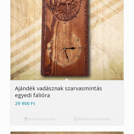
5.00
Ajándék vadásznak szarvasmintás
egyedi falióra
29 900
Ft
Kosárba teszem
Részletek mutatása