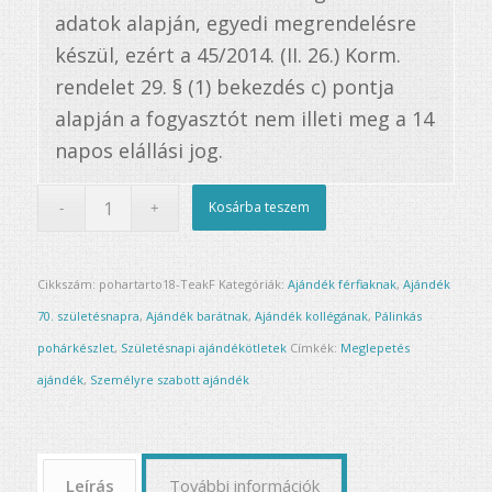
adatok alapján, egyedi megrendelésre
készül, ezért a 45/2014. (II. 26.) Korm.
rendelet 29. § (1) bekezdés c) pontja
alapján a fogyasztót nem illeti meg a 14
napos elállási jog.
Kosárba teszem
Cikkszám:
pohartarto18-TeakF
Kategóriák:
Ajándék férfiaknak
,
Ajándék
70. születésnapra
,
Ajándék barátnak
,
Ajándék kollégának
,
Pálinkás
pohárkészlet
,
Születésnapi ajándékötletek
Címkék:
Meglepetés
ajándék
,
Személyre szabott ajándék
Leírás
További információk