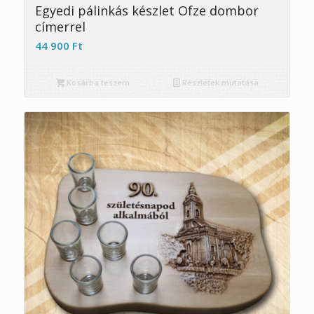
Egyedi pálinkás készlet Ofze dombor
címerrel
44 900
Ft
Kosárba teszem
Részletek mutatása