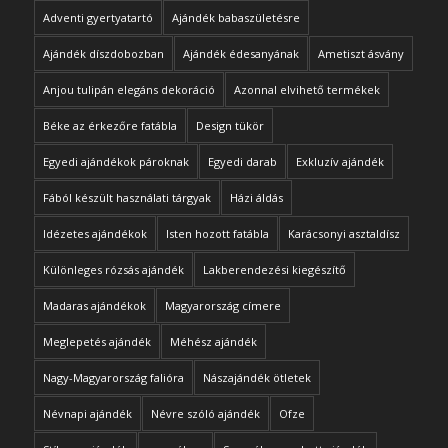
Adventi gyertyatartó
Ajándék babaszületésre
Ajándék díszdobozban
Ajándék édesanyának
Ametiszt ásvány
Anjou tulipán elegáns dekoráció
Azonnal elvihető termékek
Béke az érkezőre fatábla
Design tükör
Egyedi ajándékok pároknak
Egyedi darab
Exkluzív ajándék
Fából készült használati tárgyak
Házi áldás
Idézetes ajándékok
Isten hozott fatábla
Karácsonyi asztaldísz
Különleges rózsás ajándék
Lakberendezési kiegészítő
Madaras ajándékok
Magyarország címere
Meglepetés ajándék
Méhész ajándék
Nagy-Magyarország falióra
Nászajándék ötletek
Névnapi ajándék
Névre szóló ajándék
Ofze