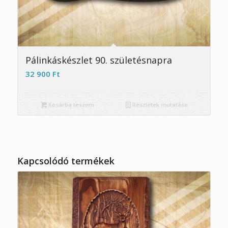
5.00
Pálinkáskészlet 90. születésnapra
32 900
Ft
Kosárba teszem
Részletek mutatása
Kapcsolódó termékek