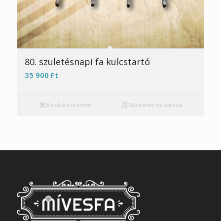
5.00
80. születésnapi fa kulcstartó
35 900
Ft
Kosárba teszem
Részletek mutatása