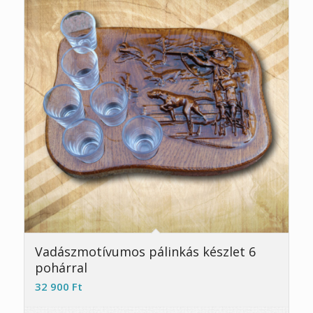
5.00
Vadászmotívumos pálinkás készlet 6
pohárral
32 900
Ft