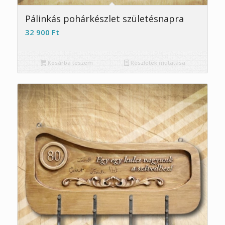
Pálinkás pohárkészlet születésnapra
32 900
Ft
Kosárba teszem
Részletek mutatása