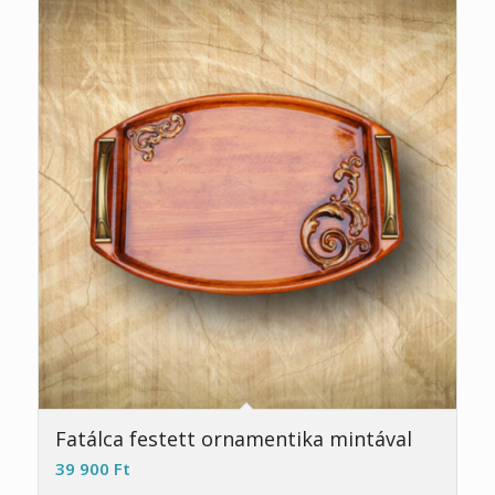
Fatálca festett ornamentika mintával
39 900
Ft