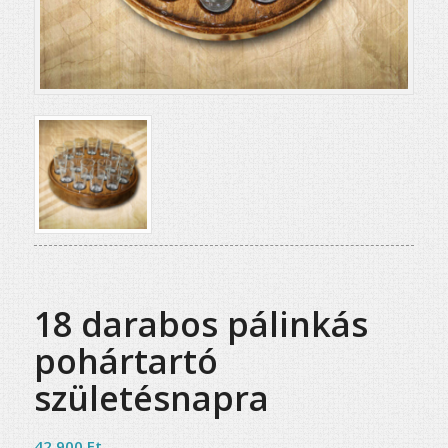
18 darabos pálinkás
pohártartó
születésnapra
42 900
Ft