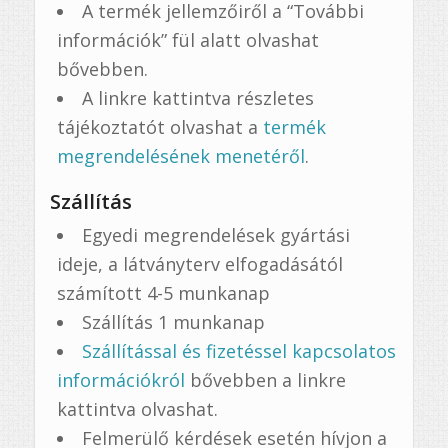
A termék jellemzőiről a “További
információk” fül alatt olvashat
bővebben.
A linkre kattintva részletes
tájékoztatót olvashat a
termék
megrendelésének menetéről
.
Szállítás
Egyedi megrendelések gyártási
ideje, a látványterv elfogadásától
számított 4-5 munkanap
Szállítás 1 munkanap
Szállítással és fizetéssel kapcsolatos
információkról
bővebben a linkre
kattintva olvashat.
Felmerülő kérdések esetén hívjon a