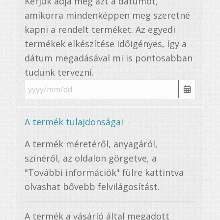
Kérjük adja meg azt a dátumot,
amikorra mindenképpen meg szeretné
kapni a rendelt terméket. Az egyedi
termékek elkészítése időigényes, így a
dátum megadásával mi is pontosabban
tudunk tervezni.
A termék tulajdonságai
A termék méretéről, anyagáról,
színéről, az oldalon görgetve, a
"További információk" fülre kattintva
olvashat bővebb felvilágosítást.
A termék a vásárló által megadott