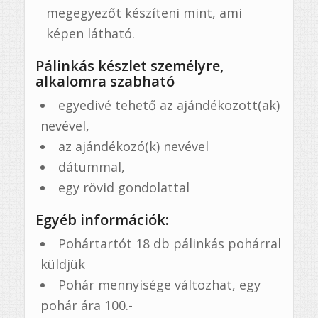
megegyezőt készíteni mint, ami
képen látható.
Pálinkás készlet személyre,
alkalomra szabható
egyedivé tehető az ajándékozott(ak)
nevével,
az ajándékozó(k) nevével
dátummal,
egy rövid gondolattal
Egyéb információk:
Pohártartót 18 db pálinkás pohárral
küldjük
Pohár mennyisége változhat, egy
pohár ára 100.-