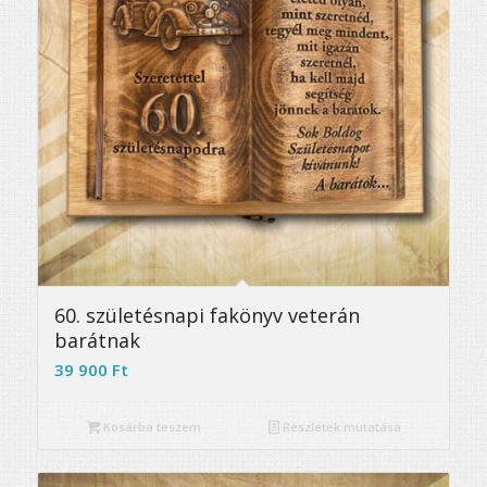
5.00
60. születésnapi fakönyv veterán
barátnak
39 900
Ft
Kosárba teszem
Részletek mutatása