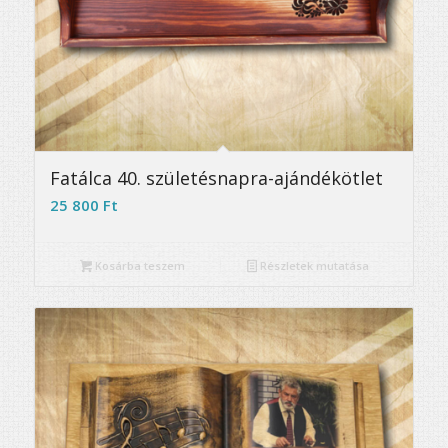
Fatálca 40. születésnapra-ajándékötlet
25 800
Ft
Kosárba teszem
Részletek mutatása