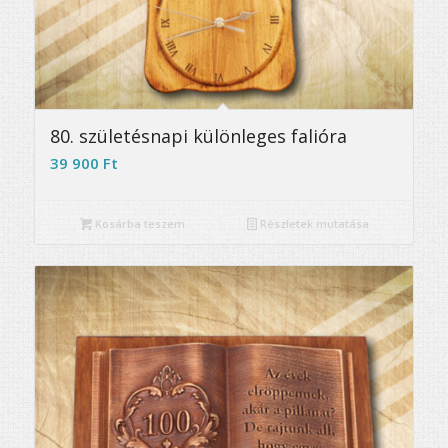
5.00
80. születésnapi különleges falióra
39 900
Ft
Kosárba teszem
Részletek mutatása