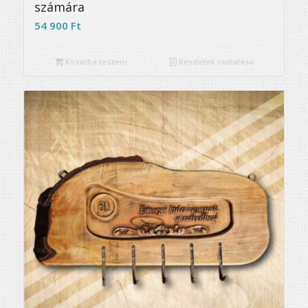
számára
54 900
Ft
Kosárba teszem
Részletek mutatása