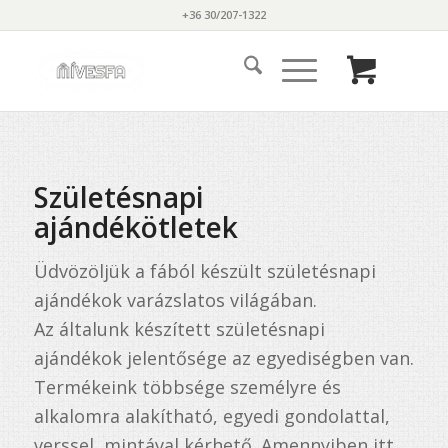
+36 30/207-1322
Születésnapi
ajándékötletek
Üdvözöljük a fából készült születésnapi
ajándékok varázslatos világában.
Az általunk készített születésnapi
ajándékok jelentősége az egyediségben van.
Termékeink többsége személyre és
alkalomra alakítható, egyedi gondolattal,
verssel, mintával kérhető. Amennyiben itt