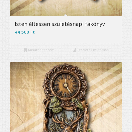
5.00
Isten éltessen születésnapi fakönyv
44 500
Ft
Kosárba teszem
Részletek mutatása