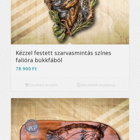
5.00
Kézzel festett szarvasmintás színes
falióra bükkfából
78 900
Ft
Kosárba teszem
Részletek mutatása