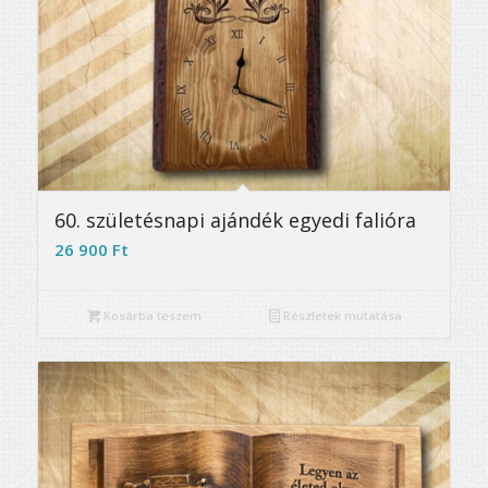
5.00
60. születésnapi ajándék egyedi falióra
26 900
Ft
Kosárba teszem
Részletek mutatása