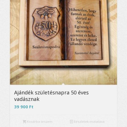
5.00
Ajándék születésnapra 50 éves
vadásznak
39 900
Ft
Kosárba teszem
Részletek mutatása