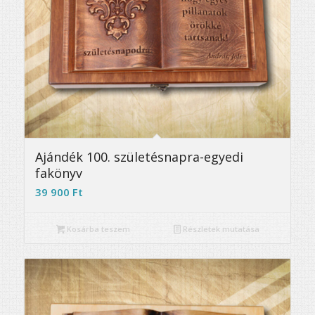
5.00
Ajándék 100. születésnapra-egyedi
fakönyv
39 900
Ft
Kosárba teszem
Részletek mutatása