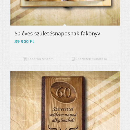
5.00
50 éves születésnaposnak fakönyv
39 900
Ft
Kosárba teszem
Részletek mutatása