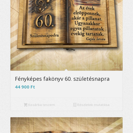
5.00
Fényképes fakönyv 60. születésnapra
44 900
Ft
Kosárba teszem
Részletek mutatása