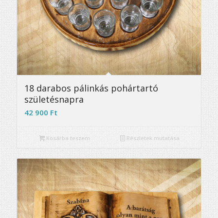
18 darabos pálinkás pohártartó
születésnapra
42 900
Ft
Kosárba teszem
Részletek mutatása