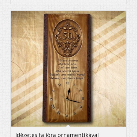
5.00
Idézetes falióra ornamentikával