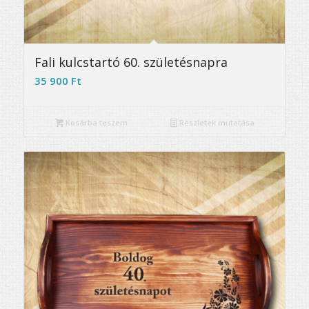
Fali kulcstartó 60. születésnapra
35 900
Ft
Kosárba teszem
Részletek mutatása