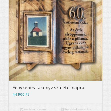
Fényképes fakönyv születésnapra
44 900
Ft
Kosárba teszem
Részletek mutatása