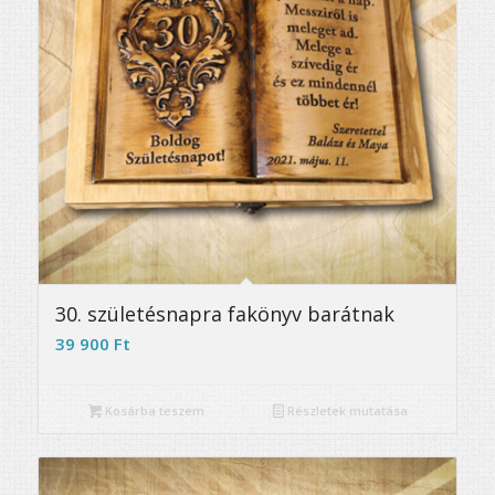
5.00
30. születésnapra fakönyv barátnak
39 900
Ft
Kosárba teszem
Részletek mutatása