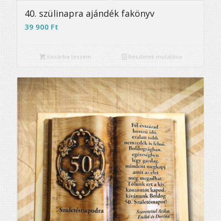
5.00
40. szülinapra ajándék fakönyv
39 900
Ft
Kosárba teszem
Részletek mutatása