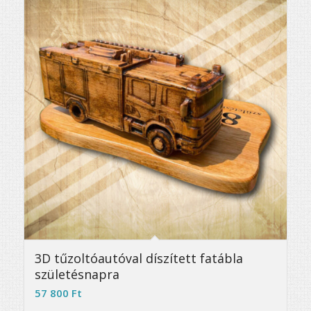
3D tűzoltóautóval díszített fatábla
születésnapra
57 800
Ft