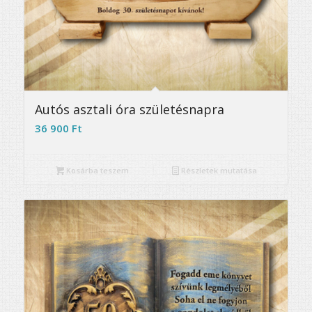
5.00
Autós asztali óra születésnapra
36 900
Ft
Kosárba teszem
Részletek mutatása