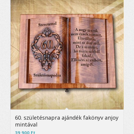
5.00
60. születésnapra ajándék fakönyv anjoy
mintával
39 900
Ft