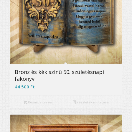
5.00
Bronz és kék színű 50. születésnapi
fakönyv
44 500
Ft
Kosárba teszem
Részletek mutatása