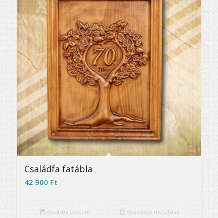
5.00
Családfa fatábla
42 900
Ft
Kosárba teszem
Részletek mutatása