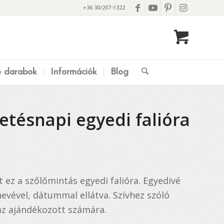
+36 30/207-1322
ó darabok
Információk
Blog
etésnapi egyedi falióra
 ez a szőlőmintás egyedi falióra. Egyedivé
evével, dátummal ellátva. Szívhez szóló
z ajándékozott számára.