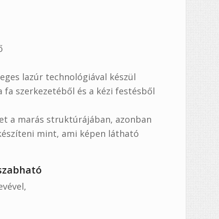
ő
leges lazúr technológiával készül
 fa szerkezetéből és a kézi festésből
het a marás struktúrájában, azonban
szíteni mint, ami képen látható
 szabható
evével,