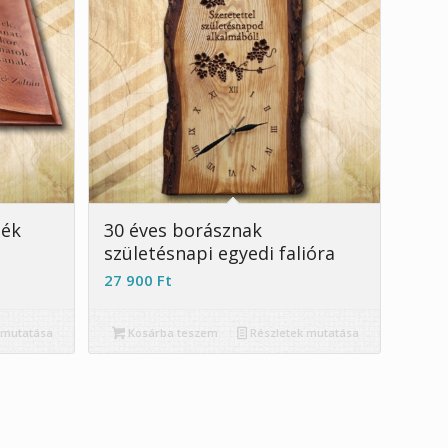
dék
30 éves borásznak
születésnapi egyedi falióra
27 900
Ft
 mutatása
Kosárba teszem
Részletek mutatása