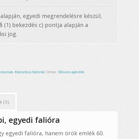
 alapján, egyedi megrendelésre készül,
. § (1) bekezdés c) pontja alapján a
si jog.
orásznak
,
Klasszikus faliórák
Címke:
Stílusos ajándék
k (5)
, egyedi falióra
y egyedi falióra, hanem örök emlék 60.