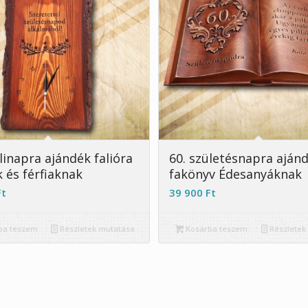
5.00
5.00
linapra ajándék falióra
60. születésnapra aján
 és férfiaknak
fakönyv Édesanyáknak
Ft
39 900
Ft
ba teszem
Részletek mutatása
Kosárba teszem
Részletek