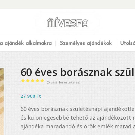
a ajándék alkalmakra
Személyes ajándékok
Utols
60 éves borásznak szül
(
5
vásárlói értékelés)
Értékelés
5.00
az 5-
27 900
Ft
ből,
60 éves borásznak születésnapi ajándékötlet
5
értékelés
és különlegesebbé tehető az ajándékozott n
alapján
ajándéka maradandó és örök emlék marad a