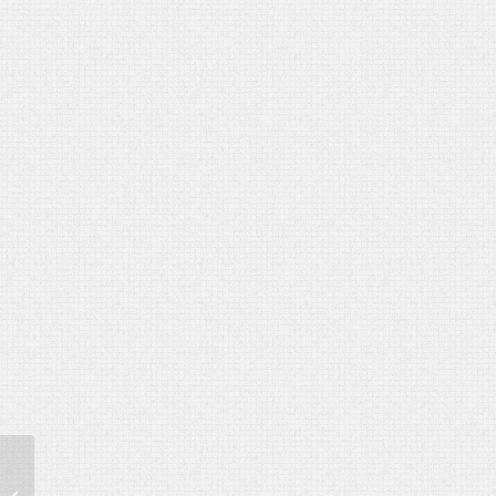
50 éves borásznak
születésnapi egyedi