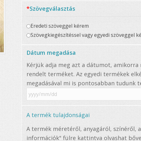
*
Szövegválasztás
Eredeti szöveggel kérem
Szövegkiegészítéssel vagy egyedi szöveggel k
Dátum megadása
Kérjük adja meg azt a dátumot, amikorr
rendelt terméket. Az egyedi termékek elké
megadásával mi is pontosabban tudunk te
A termék tulajdonságai
A termék méretéről, anyagáról, színéről, 
információk" fülre kattintva olvashat bőve