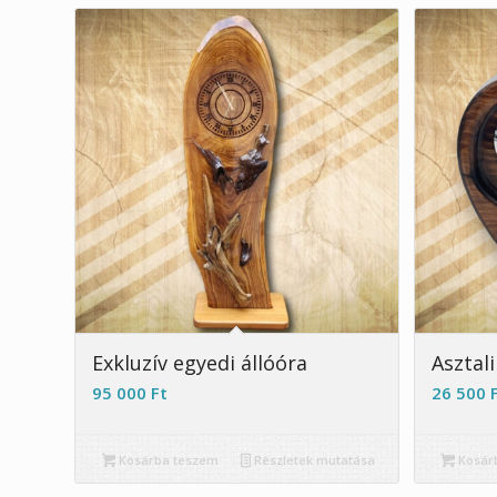
Exkluzív egyedi állóóra
Asztali
95 000
Ft
26 500
Kosárba teszem
Részletek mutatása
Kosár