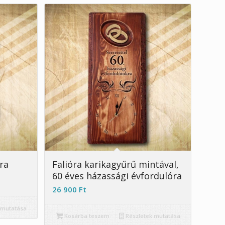
4.89
ra
Falióra karikagyűrű mintával,
60 éves házassági évfordulóra
26 900
Ft
 mutatása
Kosárba teszem
Részletek mutatása