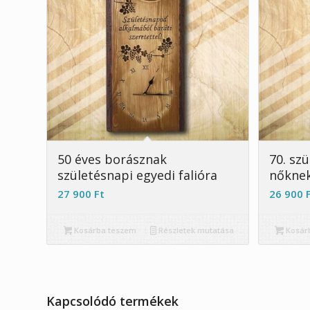
5.00
50 éves borásznak
70. szü
születésnapi egyedi falióra
nőknek
27 900
Ft
26 900
Kosárba teszem
Részletek mutatása
Kosár
Kapcsolódó termékek