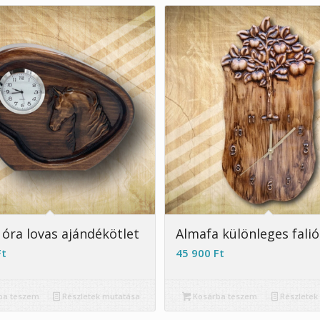
5.00
5.00
 óra lovas ajándékötlet
Almafa különleges falió
Ft
45 900
Ft
ba teszem
Részletek mutatása
Kosárba teszem
Részletek