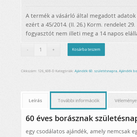
A termék a vásárló által megadott adatok
ezért a 45/2014. (II. 26.) Korm. rendelet 29
fogyasztót nem illeti meg a 14 napos elállá
Kosárba teszem
Cikkszám:
126_60B-D
Kategóriák:
Ajándék 60. születésnapra
,
Ajándék b
Leírás
További információk
Véleménye
60 éves borásznak születésnapi
egy csodálatos ajándék, amely nemcsak eg