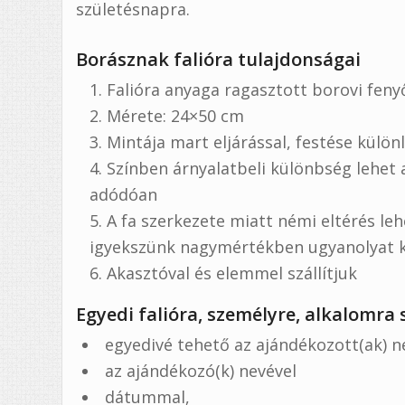
születésnapra.
Borásznak falióra tulajdonságai
Falióra anyaga ragasztott borovi feny
Mérete: 24×50 cm
Mintája mart eljárással, festése külön
Színben árnyalatbeli különbség lehet a
adódóan
A fa szerkezete miatt némi eltérés le
igyekszünk nagymértékben ugyanolyat ké
Akasztóval és elemmel szállítjuk
Egyedi falióra, személyre, alkalomra
egyedivé tehető az ajándékozott(ak) n
az ajándékozó(k) nevével
dátummal,