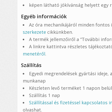
képen látható jókívánság helyett egy 
Egyéb információk
Az óra mechanikájáról minden fontos 
szerkezete
cikkünkben.
A termék jellemzőiről a “További infor
A linkre kattintva részletes tájékozta
menetéről
.
Szállítás
Egyedi megrendelések gyártási ideje, a
munkanap
Készleten levő terméket 1 napon belü
Szállítás 1 nap
Szállítással és fizetéssel kapcsolatos 
olvashat.