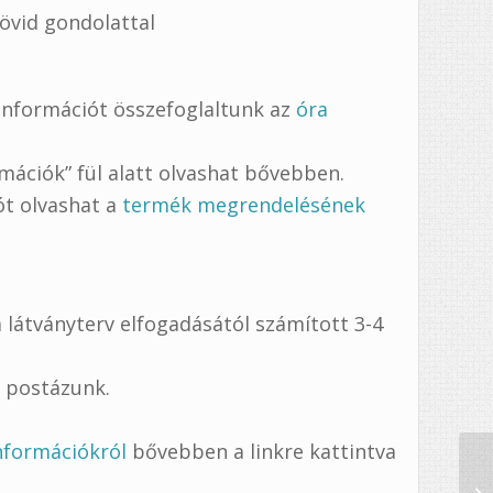
rövid gondolattal
információt összefoglaltunk az
óra
mációk” fül alatt olvashat bővebben.
tót olvashat a
termék megrendelésének
 látványterv elfogadásától számított 3-4
l postázunk.
információkról
bővebben a linkre kattintva