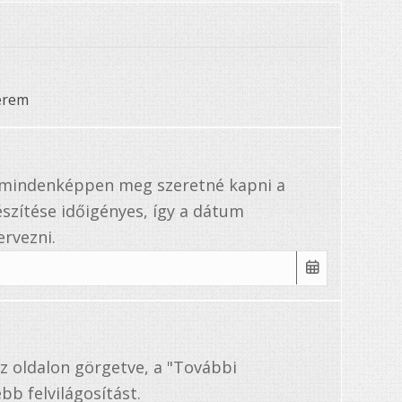
érem
a mindenképpen meg szeretné kapni a
szítése időigényes, így a dátum
rvezni.
az oldalon görgetve, a "További
bb felvilágosítást.