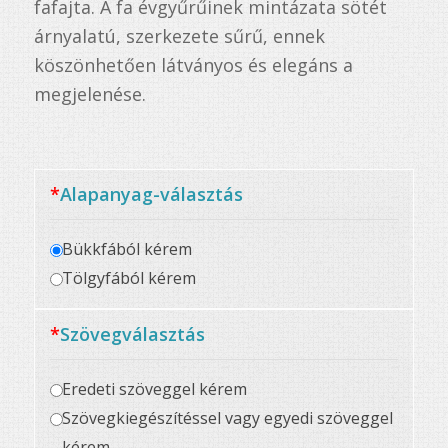
fafajta. A fa évgyűrűinek mintázata sötét
árnyalatú, szerkezete sűrű, ennek
köszönhetően látványos és elegáns a
megjelenése.
*
Alapanyag-választás
Bükkfából kérem
Tölgyfából kérem
*
Szövegválasztás
Eredeti szöveggel kérem
Szövegkiegészítéssel vagy egyedi szöveggel
kérem