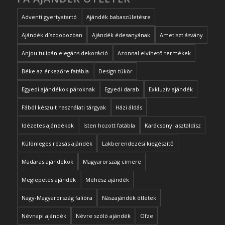
Adventi gyertyatartó
Ajándék babaszületésre
Ajándék díszdobozban
Ajándék édesanyának
Ametiszt ásvány
Anjou tulipán elegáns dekoráció
Azonnal elvihető termékek
Béke az érkezőre fatábla
Design tükör
Egyedi ajándékok pároknak
Egyedi darab
Exkluzív ajándék
Fából készült használati tárgyak
Házi áldás
Idézetes ajándékok
Isten hozott fatábla
Karácsonyi asztaldísz
Különleges rózsás ajándék
Lakberendezési kiegészítő
Madaras ajándékok
Magyarország címere
Meglepetés ajándék
Méhész ajándék
Nagy-Magyarország falióra
Nászajándék ötletek
Névnapi ajándék
Névre szóló ajándék
Ofze