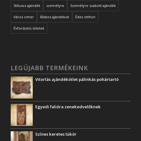
Stílusos ajándék
személyre
Személyre szabott ajándék
Város címer
Állatos ajándékok
Édes otthon
Évfordulós ötletek
LEGÚJABB TERMÉKEINK
Vitorlás ajándékötlet pálinkás pohártartó
Egyedi falióra zenekedvelőknek
Színes keretes tükör