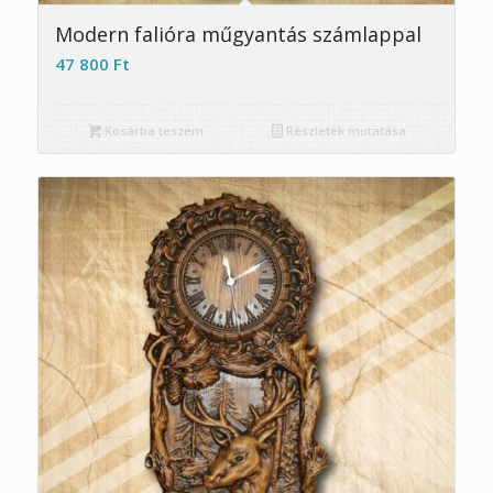
Modern falióra műgyantás számlappal
47 800
Ft
Kosárba teszem
Részletek mutatása