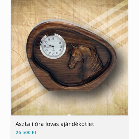
5.00
Asztali óra lovas ajándékötlet
26 500
Ft