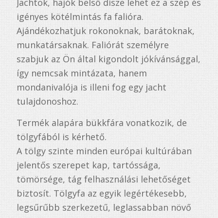
Jachtok, hajók belső dísze lehet ez a szép és
igényes kötélmintás fa falióra.
Ajándékozhatjuk rokonoknak, barátoknak,
munkatársaknak. Faliórát személyre
szabjuk az Ön által kigondolt jókívánsággal,
így nemcsak mintázata, hanem
mondanivalója is illeni fog egy jacht
tulajdonoshoz.
Termék alapára bükkfára vonatkozik, de
tölgyfából is kérhető.
A tölgy szinte minden európai kultúrában
jelentős szerepet kap, tartóssága,
tömörsége, tág felhasználási lehetőséget
biztosít. Tölgyfa az egyik legértékesebb,
legsűrűbb szerkezetű, leglassabban növő