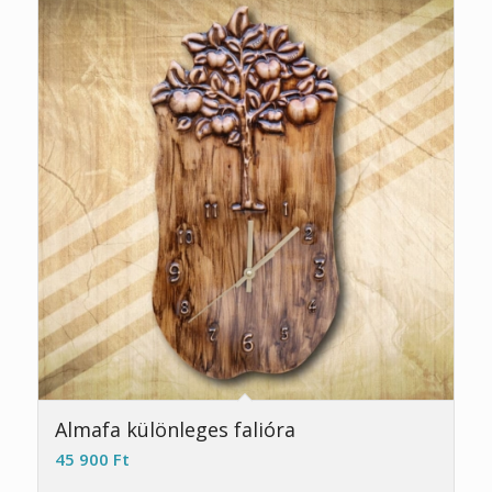
5.00
Almafa különleges falióra
45 900
Ft