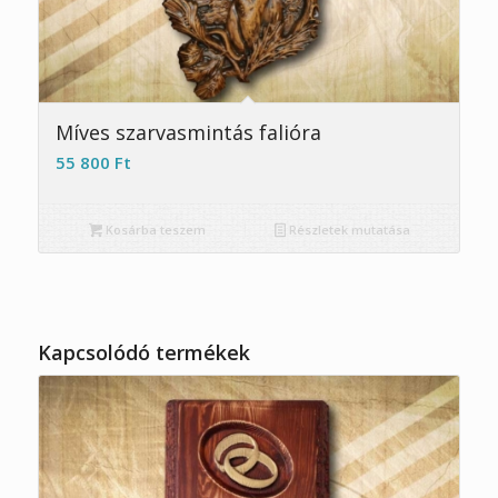
5.00
Míves szarvasmintás falióra
55 800
Ft
Kosárba teszem
Részletek mutatása
Kapcsolódó termékek