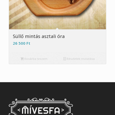
Süllő mintás asztali óra
26 500
Ft
Kosárba teszem
Részletek mutatása