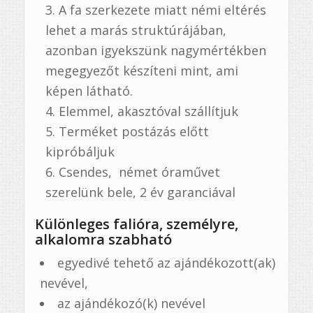
A fa szerkezete miatt némi eltérés
lehet a marás struktúrájában,
azonban igyekszünk nagymértékben
megegyezőt készíteni mint, ami
képen látható.
Elemmel, akasztóval szállítjuk
Terméket postázás előtt
kipróbáljuk
Csendes, német óraművet
szerelünk bele, 2 év garanciával
Különleges falióra, személyre,
alkalomra szabható
egyedivé tehető az ajándékozott(ak)
nevével,
az ajándékozó(k) nevével