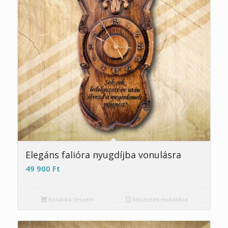
5.00
Elegáns falióra nyugdíjba vonulásra
49 900
Ft
Kosárba teszem
Részletek mutatása