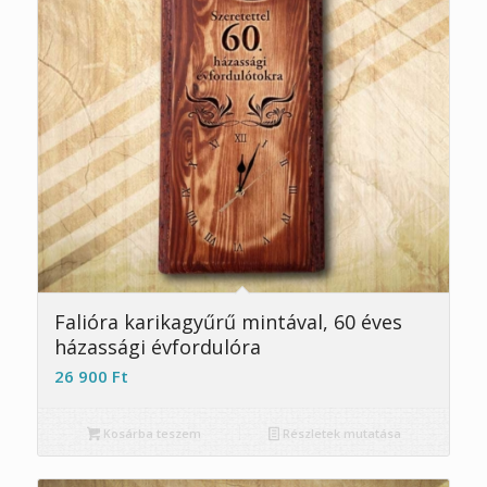
4.89
Falióra karikagyűrű mintával, 60 éves
házassági évfordulóra
26 900
Ft
Kosárba teszem
Részletek mutatása