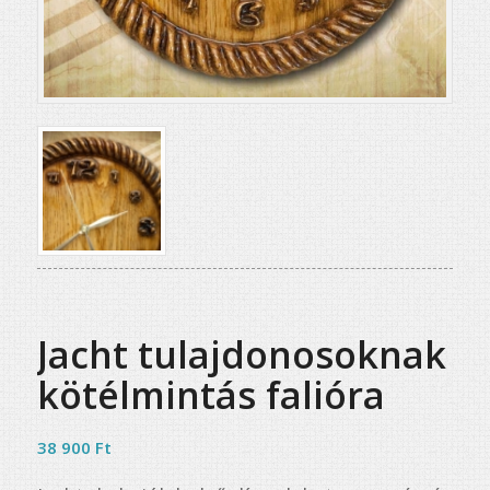
Jacht tulajdonosoknak
kötélmintás falióra
38 900
Ft