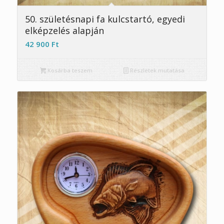
50. születésnapi fa kulcstartó, egyedi
elképzelés alapján
42 900
Ft
Kosárba teszem
Részletek mutatása