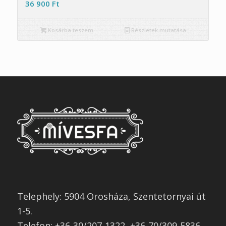
36 900
Ft
Kosárba teszem
Részletek mutatása
Telephely: 5904 Orosháza, Szentetornyai út
1-5.
Telefon: +36-30/207-1322, +36-70/309-5836