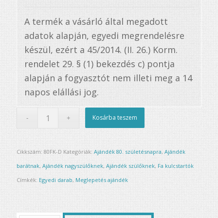
A termék a vásárló által megadott
adatok alapján, egyedi megrendelésre
készül, ezért a 45/2014. (II. 26.) Korm.
rendelet 29. § (1) bekezdés c) pontja
alapján a fogyasztót nem illeti meg a 14
napos elállási jog.
Kosárba teszem
Cikkszám:
80FK-D
Kategóriák:
Ajándék 80. születésnapra
,
Ajándék
barátnak
,
Ajándék nagyszülőknek
,
Ajándék szülőknek
,
Fa kulcstartók
Címkék:
Egyedi darab
,
Meglepetés ajándék