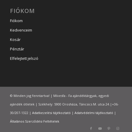
FIÓKOM
Fiókom
Kedvenceim
Kosár
Pénztár
Elfelejtett jelszó
© Minden jog fenntartva! | Mívesfa - Fa ajándéktárgyak, egyedi
ajándék ötletek | Székhely: 5900 Orosháza, Táncsics M. utca 24.|+36-
30/207-1322 |
Adatkezelési tájékoztató
|
Adatvédelmi tájékoztató
|
Általános Szerződési Feltételek