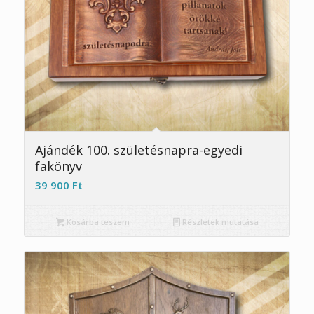
5.00
Ajándék 100. születésnapra-egyedi
fakönyv
39 900
Ft
Kosárba teszem
Részletek mutatása