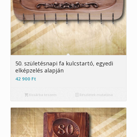
50. születésnapi fa kulcstartó, egyedi
elképzelés alapján
42 900
Ft
Kosárba teszem
Részletek mutatása