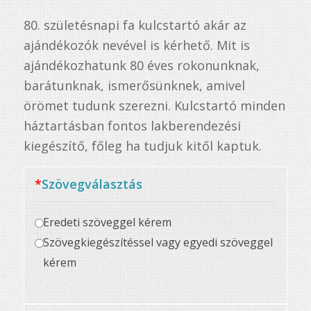
ből,
80. születésnapi fa kulcstartó akár az
1
értékelés
ajándékozók nevével is kérhető. Mit is
alapján
ajándékozhatunk 80 éves rokonunknak,
barátunknak, ismerősünknek, amivel
örömet tudunk szerezni. Kulcstartó minden
háztartásban fontos lakberendezési
kiegészítő, főleg ha tudjuk kitől kaptuk.
*
Szövegválasztás
Eredeti szöveggel kérem
Szövegkiegészítéssel vagy egyedi szöveggel
kérem