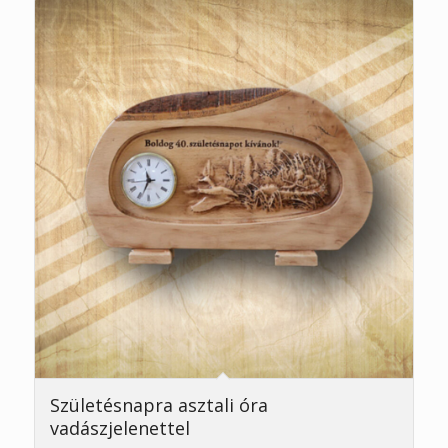
5.00
Születésnapra asztali óra
vadászjelenettel