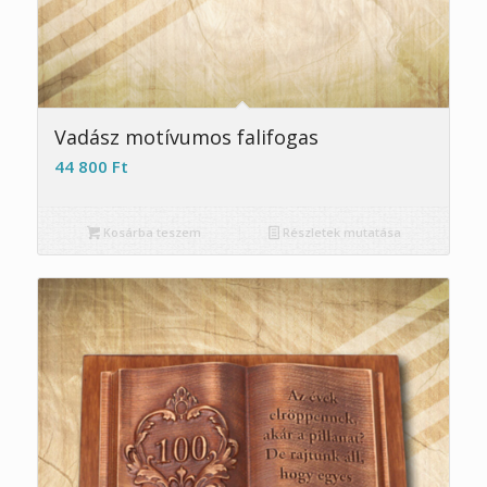
Vadász motívumos falifogas
44 800
Ft
Kosárba teszem
Részletek mutatása