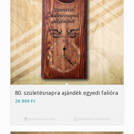
5.00
80. születésnapra ajándék egyedi falióra
26 900
Ft
Kosárba teszem
Részletek mutatása