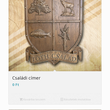
Családi címer
0
Ft
Kosárba teszem
Részletek mutatása