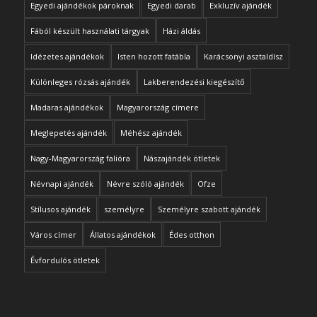
Egyedi ajándékok pároknak
Egyedi darab
Exkluzív ajándék
Fából készült használati tárgyak
Házi áldás
Idézetes ajándékok
Isten hozott fatábla
Karácsonyi asztaldísz
Különleges rózsás ajándék
Lakberendezési kiegészítő
Madaras ajándékok
Magyarország címere
Meglepetés ajándék
Méhész ajándék
Nagy-Magyarország falióra
Nászajándék ötletek
Névnapi ajándék
Névre szóló ajándék
Ofze
Stílusos ajándék
személyre
Személyre szabott ajándék
Város címer
Állatos ajándékok
Édes otthon
Évfordulós ötletek