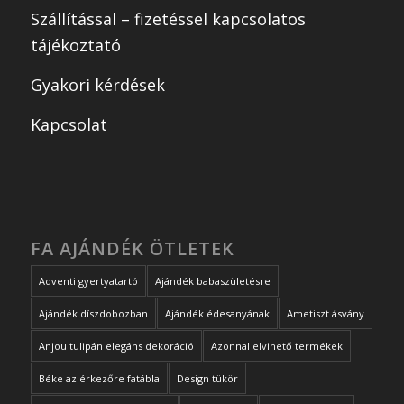
Szállítással – fizetéssel kapcsolatos
tájékoztató
Gyakori kérdések
Kapcsolat
FA AJÁNDÉK ÖTLETEK
Adventi gyertyatartó
Ajándék babaszületésre
Ajándék díszdobozban
Ajándék édesanyának
Ametiszt ásvány
Anjou tulipán elegáns dekoráció
Azonnal elvihető termékek
Béke az érkezőre fatábla
Design tükör