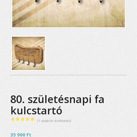
80. születésnapi fa
kulcstartó
(
1
vásárlói értékelés)
Értékelés
5.00
az 5-
35 900
Ft