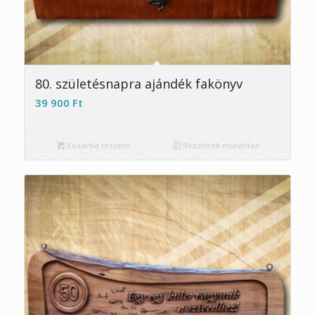
5.00
80. születésnapra ajándék fakönyv
39 900
Ft
Kosárba teszem
Részletek mutatása