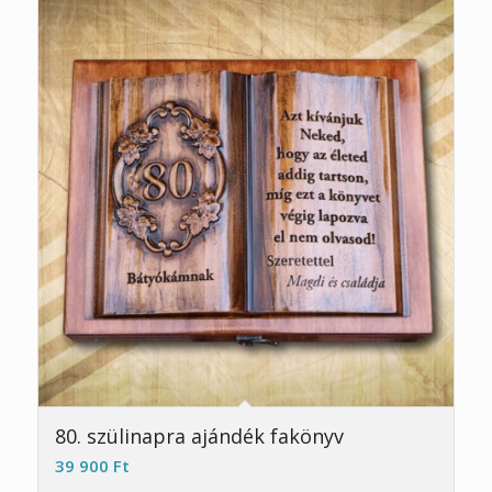
5.00
80. szülinapra ajándék fakönyv
39 900
Ft