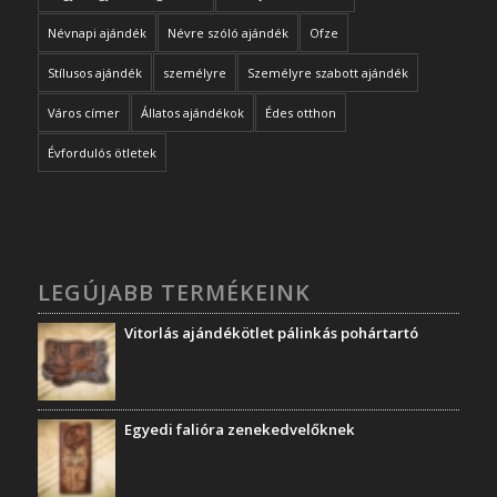
Névnapi ajándék
Névre szóló ajándék
Ofze
Stílusos ajándék
személyre
Személyre szabott ajándék
Város címer
Állatos ajándékok
Édes otthon
Évfordulós ötletek
LEGÚJABB TERMÉKEINK
Vitorlás ajándékötlet pálinkás pohártartó
Egyedi falióra zenekedvelőknek