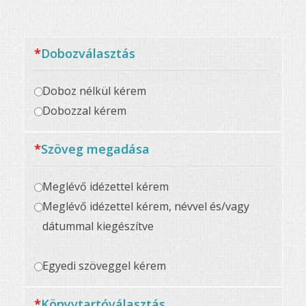
*
Dobozválasztás
Doboz nélkül kérem
Dobozzal kérem
*
Szöveg megadása
Meglévő idézettel kérem
Meglévő idézettel kérem, névvel és/vagy
dátummal kiegészítve
Egyedi szöveggel kérem
*
Könyvtartóválasztás