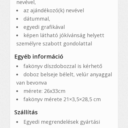
nevével,
az ajándékozó(k) nevével
dátummal,
egyedi grafikával
képen látható jókívánság helyett
személyre szabott gondolattal
Egyéb információ
fakönyv díszdobozzal is kérhető
doboz belseje bélelt, velúr anyaggal
van bevonva
mérete: 26x33cm
fakönyv mérete 21×3,5×28,5 cm
Szállítás
Egyedi megrendelések gyártási