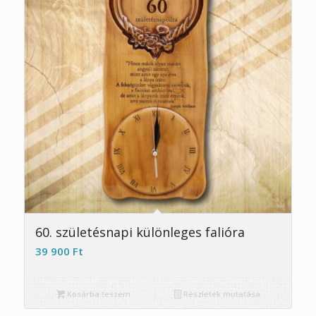
5.00
60. születésnapi különleges falióra
39 900
Ft
Kosárba teszem
Részletek mutatása