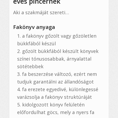
éves pincérnek
Aki a szakmáját szereti…
Fakönyv anyaga
a fakönyv gőzölt vagy gőzöletlen
bükkfából készül
gőzölt bükkfából készült könyvek
színei tónusosabbak, árnyalattal
sötétebbek
fa beszerzése változó, ezért nem
tudjuk garantálni az állandóságot
fa erezete egyedivé, különlegessé
varázsolja a fakönyv struktúráját
kidolgozott könyv felületén
előfordulhat göcs, mely a nyers fa