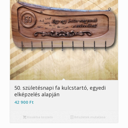
50. születésnapi fa kulcstartó, egyedi
elképzelés alapján
42 900
Ft
Kosárba teszem
Részletek mutatása