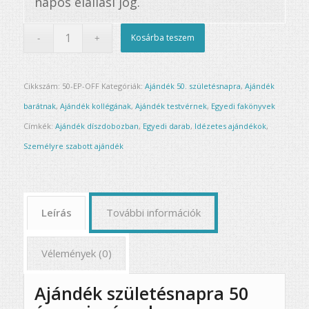
napos elállási jog.
Kosárba teszem
Cikkszám:
50-EP-OFF
Kategóriák:
Ajándék 50. születésnapra
,
Ajándék
barátnak
,
Ajándék kollégának
,
Ajándék testvérnek
,
Egyedi fakönyvek
Címkék:
Ajándék díszdobozban
,
Egyedi darab
,
Idézetes ajándékok
,
Személyre szabott ajándék
Leírás
További információk
Vélemények (0)
Ajándék születésnapra 50