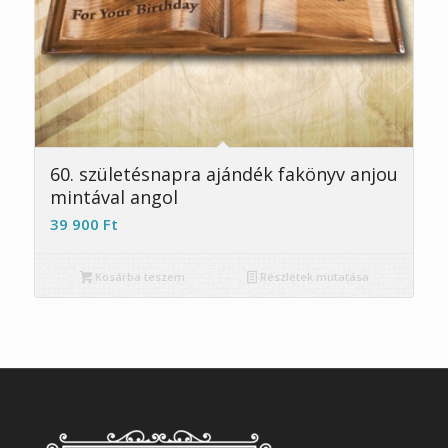
60. születésnapra ajándék fakönyv anjou
mintával angol
39 900
Ft
Kosárba teszem
Részletek mutatása