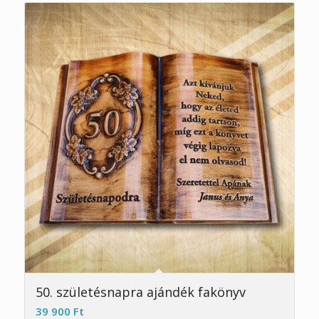
5.00
50. születésnapra ajándék fakönyv
39 900
Ft