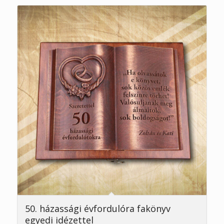
5.00
50. házassági évfordulóra fakönyv
egyedi idézettel