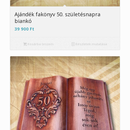
5.00
Ajándék fakönyv 50. születésnapra
biankó
39 900
Ft
Kosárba teszem
Részletek mutatása