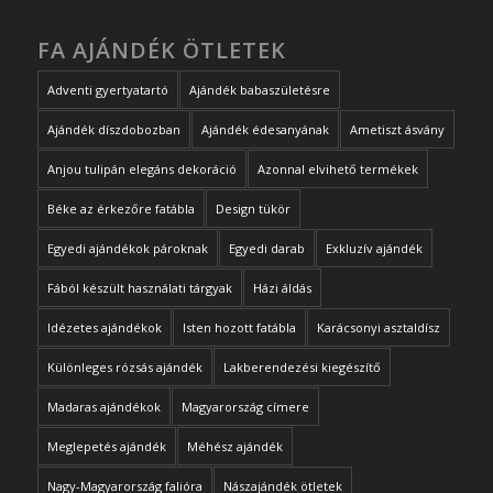
FA AJÁNDÉK ÖTLETEK
Adventi gyertyatartó
Ajándék babaszületésre
Ajándék díszdobozban
Ajándék édesanyának
Ametiszt ásvány
Anjou tulipán elegáns dekoráció
Azonnal elvihető termékek
Béke az érkezőre fatábla
Design tükör
Egyedi ajándékok pároknak
Egyedi darab
Exkluzív ajándék
Fából készült használati tárgyak
Házi áldás
Idézetes ajándékok
Isten hozott fatábla
Karácsonyi asztaldísz
Különleges rózsás ajándék
Lakberendezési kiegészítő
Madaras ajándékok
Magyarország címere
Meglepetés ajándék
Méhész ajándék
Nagy-Magyarország falióra
Nászajándék ötletek