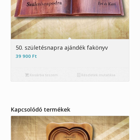
5.00
50. születésnapra ajándék fakönyv
39 900
Ft
Kosárba teszem
Részletek mutatása
Kapcsolódó termékek