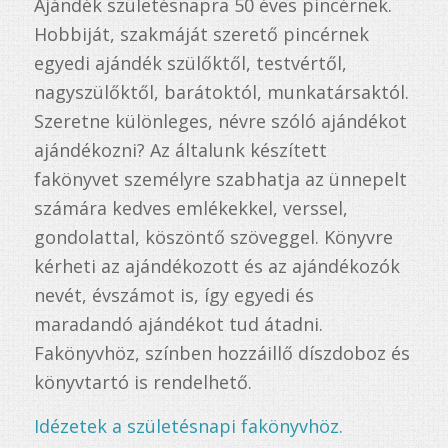
Ajándék születésnapra 50 éves pincérnek.
Hobbiját, szakmáját szerető pincérnek
egyedi ajándék szülőktől, testvértől,
nagyszülőktől, barátoktól, munkatársaktól.
Szeretne különleges, névre szóló ajándékot
ajándékozni? Az általunk készített
fakönyvet személyre szabhatja az ünnepelt
számára kedves emlékekkel, verssel,
gondolattal, köszöntő szöveggel. Könyvre
kérheti az ajándékozott és az ajándékozók
nevét, évszámot is, így egyedi és
maradandó ajándékot tud átadni.
Fakönyvhöz, színben hozzáillő díszdoboz és
könyvtartó is rendelhető.
Idézetek a születésnapi fakönyvhöz.