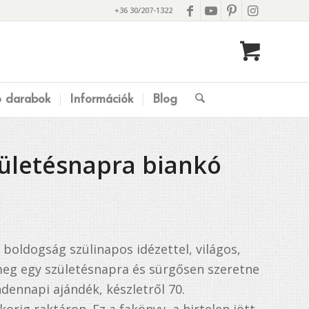
+36 30/207-1322
ó darabok
Információk
Blog
zületésnapra biankó
boldogság szülinapos idézettel, világos,
 meg egy születésnapra és sürgősen szeretne
dennapi ajándék, készletről 70.