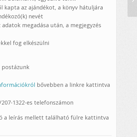
l kapta az ajándékot, a könyv hátuljára
ándékozó(k) nevét
z adatok megadása után, a megjegyzés
kkel fog elkészülni
l postázunk
információkról
bővebben a linkre kattintva
0/207-1322-es telefonszámon
a leírás mellett található fülre kattintva