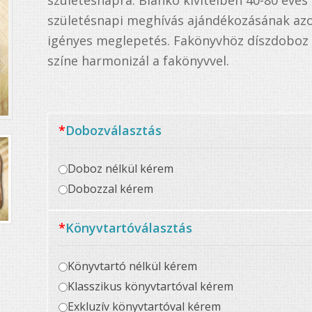
születésnapra. Biankó kivitelben 40-80 éves k
születésnapi meghívás ajándékozásának azon
igényes meglepetés. Fakönyvhöz díszdoboz 
színe harmonizál a fakönyvvel.
*
Dobozválasztás
Doboz nélkül kérem
Dobozzal kérem
*
Könyvtartóválasztás
Könyvtartó nélkül kérem
Klasszikus könyvtartóval kérem
Exkluzív könyvtartóval kérem