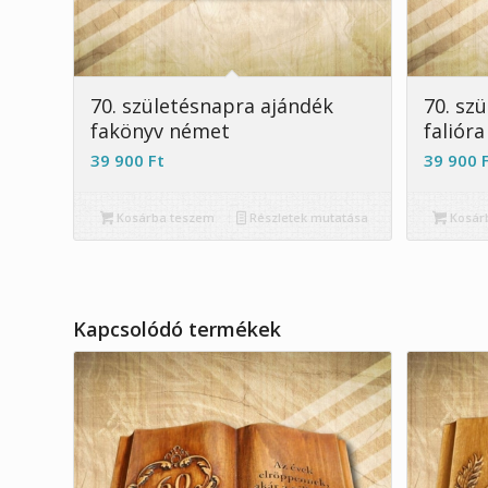
5.00
70. születésnapra ajándék
70. sz
fakönyv német
falióra
39 900
Ft
39 900
Kosárba teszem
Részletek mutatása
Kosár
Kapcsolódó termékek