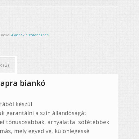
Címke:
Ajándék díszdobozban
k (2)
napra biankó
fából készül
uk garantálni a szín állandóságát
nei tónusosabbak, árnyalattal sötétebbek
 más, mely egyedivé, különlegessé