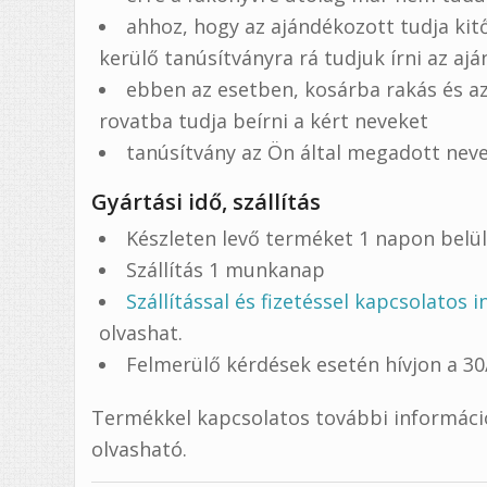
ahhoz, hogy az ajándékozott tudja kitő
kerülő tanúsítványra rá tudjuk írni az aj
ebben az esetben, kosárba rakás és a
rovatba tudja beírni a kért neveket
tanúsítvány az Ön által megadott neve
Gyártási idő, szállítás
Készleten levő terméket 1 napon belü
Szállítás 1 munkanap
Szállítással és fizetéssel kapcsolatos 
olvashat.
Felmerülő kérdések esetén hívjon a 3
Termékkel kapcsolatos további információ 
olvasható.