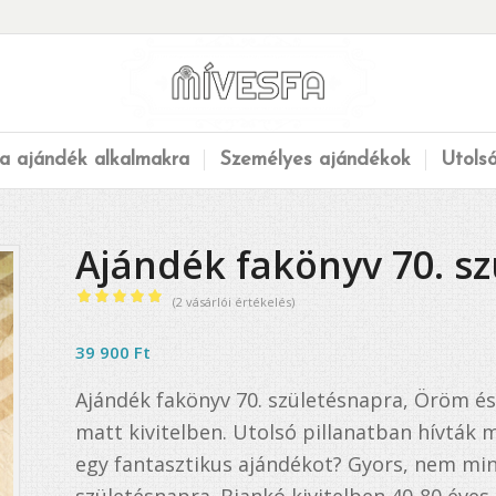
a ajándék alkalmakra
Személyes ajándékok
Utols
Ajándék fakönyv 70. s
(
2
vásárlói értékelés)
Értékelés
5.00
az 5-
39 900
Ft
ből,
Ajándék fakönyv 70. születésnapra, Öröm és 
2
értékelés
matt kivitelben. Utolsó pillanatban hívták
alapján
egy fantasztikus ajándékot? Gyors, nem min