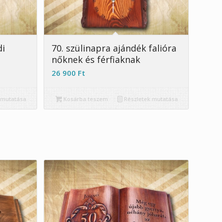
5.00
di
70. szülinapra ajándék falióra
nőknek és férfiaknak
26 900
Ft
 mutatása
Kosárba teszem
Részletek mutatása