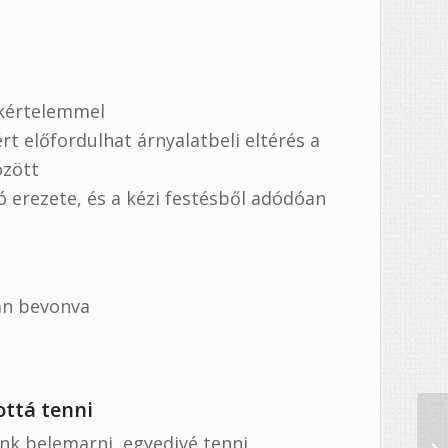
akértelemmel
ért előfordulhat árnyalatbeli eltérés a
özött
ó erezete, és a kézi festésből adódóan
van bevonva
ottá tenni
nk belemarni, egyedivé tenni