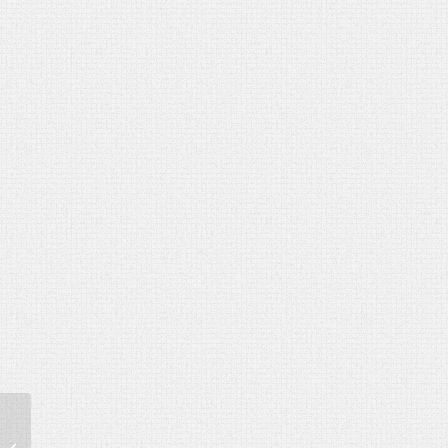
50. születésnapra
fakönyv