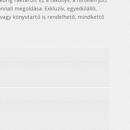
orig raktáron. Ez a fakönyv, a hirtelen jött
nali megoldása. Exkluzív, egyedülálló,
vagy könyvtartó is rendelhető, mindkettő