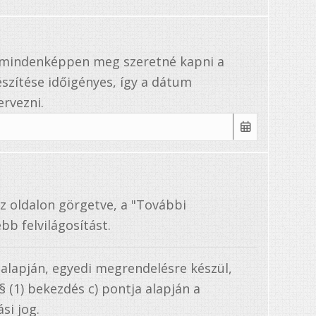
a mindenképpen meg szeretné kapni a
szítése időigényes, így a dátum
rvezni.
az oldalon görgetve, a "További
bb felvilágosítást.
 alapján, egyedi megrendelésre készül,
. § (1) bekezdés c) pontja alapján a
si jog.