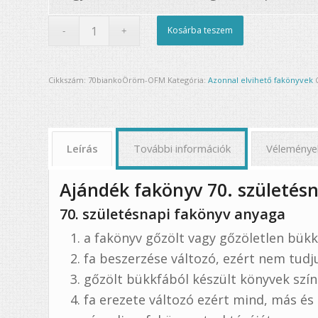
Kosárba teszem
Cikkszám:
70biankoÖröm-OFM
Kategória:
Azonnal elvihető fakönyvek
Leírás
További információk
Véleménye
Ajándék fakönyv 70. születés
70. születésnapi fakönyv anyaga
a fakönyv gőzölt vagy gőzöletlen bükk
fa beszerzése változó, ezért nem tudj
gőzölt bükkfából készült könyvek szí
fa erezete változó ezért mind, más és