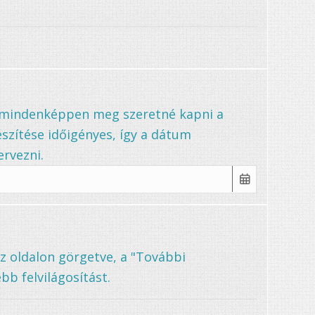
a mindenképpen meg szeretné kapni a
szítése időigényes, így a dátum
rvezni.
az oldalon görgetve, a "További
bb felvilágosítást.