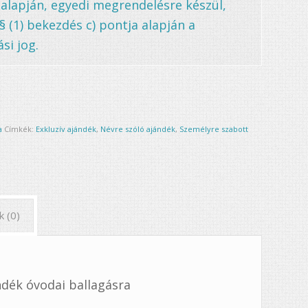
 alapján, egyedi megrendelésre készül,
. § (1) bekezdés c) pontja alapján a
si jog.
a
Címkék:
Exkluzív ajándék
,
Névre szóló ajándék
,
Személyre szabott
k (0)
dék óvodai ballagásra