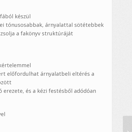
fából készül
nei tónusosabbak, árnyalattal sötétebbek
zsolja a fakönyv struktúráját
akértelemmel
ért előfordulhat árnyalatbeli eltérés a
özött
ó erezete, és a kézi festésből adódóan
vel