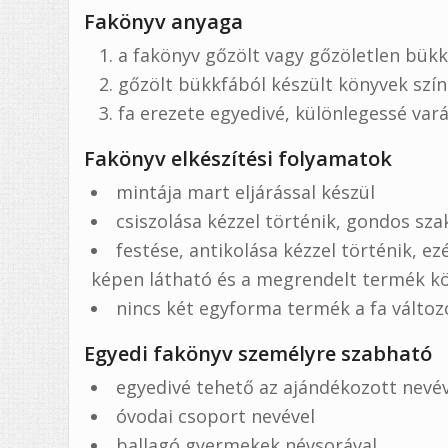
Fakönyv anyaga
a fakönyv gőzölt vagy gőzöletlen bükk
gőzölt bükkfából készült könyvek szí
fa erezete egyedivé, különlegessé vará
Fakönyv elkészítési folyamatok
mintája mart eljárással készül
csiszolása kézzel történik, gondos sz
festése, antikolása kézzel történik, ez
képen látható és a megrendelt termék k
nincs két egyforma termék a fa változ
Egyedi fakönyv személyre szabható
egyedivé tehető az ajándékozott nevé
óvodai csoport nevével
ballagó gyermekek névsorával