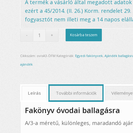
A termék a vásárló által megadott adatok
ezért a 45/2014. (II. 26.) Korm. rendelet 29
fogyasztót nem illeti meg a 14 napos elállá
Kosárba teszem
Cikkszám:
ovisA3-ÖFM
Kategóriák:
Egyedi fakönyvek
,
Ajándék ballagásr
ajándék
Leírás
További információk
Véleménye
Fakönyv óvodai ballagásra
A/3-a méretű, különleges, maradandó aján