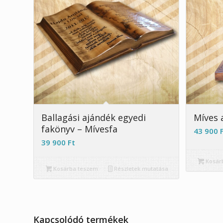
4.67
Ballagási ajándék egyedi
Míves a
fakönyv – Mívesfa
43 900
39 900
Ft
Kosár
Kosárba teszem
Részletek mutatása
Kapcsolódó termékek