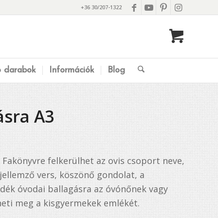
+36 30/207-1322
ó darabok
Információk
Blog
ásra A3
Fakönyvre felkerülhet az ovis csoport neve,
jellemző vers, köszönő gondolat, a
ndék óvodai ballagásra az óvónőnek vagy
zheti meg a kisgyermekek emlékét.