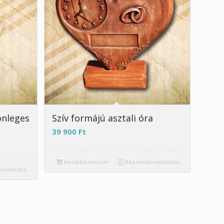
önleges
Szív formájú asztali óra
39 900
Ft
Kosárba teszem
Részletek mutatása
 mutatása