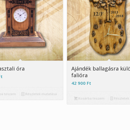
sztali óra
Ajándék ballagásra kül
falióra
Ft
42 900
Ft
ba teszem
Részletek mutatása
Kosárba teszem
Részletek