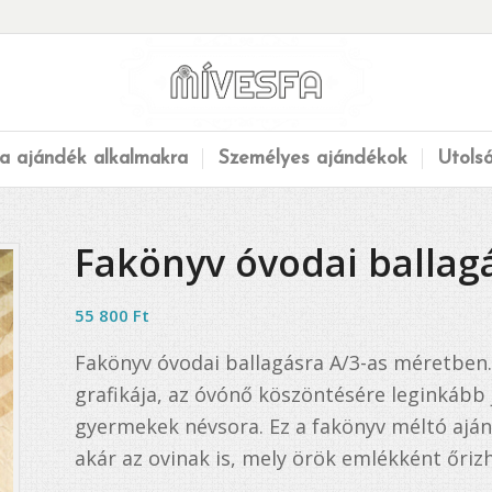
a ajándék alkalmakra
Személyes ajándékok
Utols
Fakönyv óvodai ballag
55 800
Ft
Fakönyv óvodai ballagásra A/3-as méretben. 
grafikája, az óvónő köszöntésére leginkább 
gyermekek névsora. Ez a fakönyv méltó ajá
akár az ovinak is, mely örök emlékként őri