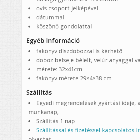
ovis csoport jelképével
dátummal
köszönő gondolattal
Egyéb információ
fakönyv díszdobozzal is kérhető
doboz belseje bélelt, velúr anyaggal 
mérete: 32x41cm
fakönyv mérete 29×4×38 cm
Szállítás
Egyedi megrendelések gyártási ideje, a
munkanap,
Szállítás 1 nap
Szállítással és fizetéssel kapcsolatos 
olvashat.