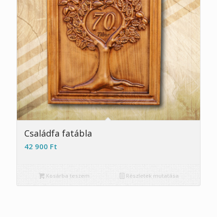
5.00
Családfa fatábla
42 900
Ft
Kosárba teszem
Részletek mutatása