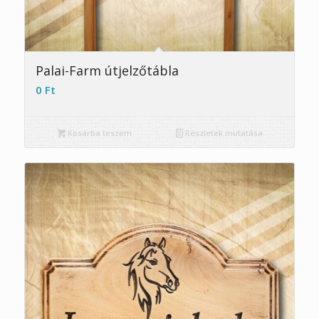
Palai-Farm útjelzőtábla
0
Ft
Kosárba teszem
Részletek mutatása