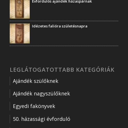
Évfordulós ajándék házaspárnak
Idézetes falióra születésnapra
LEGLÁTOGATOTTABB KATEGÓRIÁK
Ajándék szülőknek
Ajándék nagyszülőknek
Egyedi fakönyvek
50. házassági évforduló