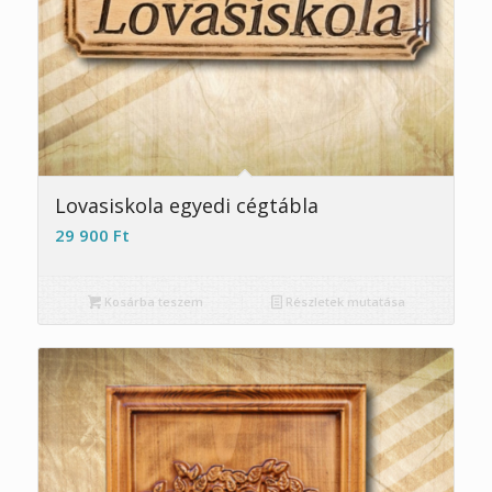
Lovasiskola egyedi cégtábla
29 900
Ft
Kosárba teszem
Részletek mutatása