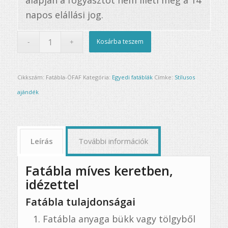
alapján a fogyasztót nem illeti meg a 14
napos elállási jog.
Kosárba teszem
Cikkszám:
Fatábla-ÖFAF
Kategória:
Egyedi fatáblák
Címke:
Stílusos
ajándék
Leírás
További információk
Fatábla míves keretben,
idézettel
Fatábla tulajdonságai
Fatábla anyaga bükk vagy tölgyből