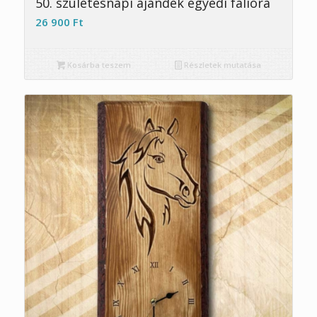
50. születésnapi ajándék egyedi falióra
26 900
Ft
Kosárba teszem
Részletek mutatása