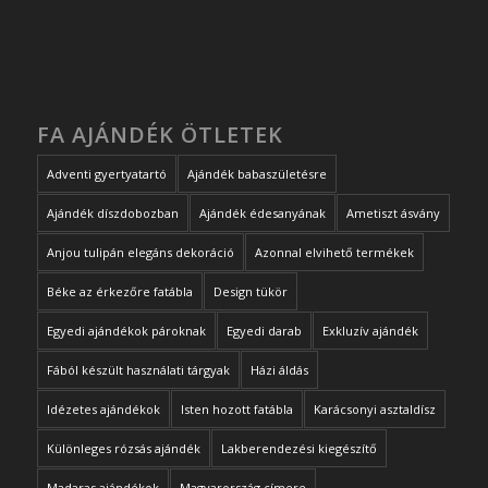
FA AJÁNDÉK ÖTLETEK
Adventi gyertyatartó
Ajándék babaszületésre
Ajándék díszdobozban
Ajándék édesanyának
Ametiszt ásvány
Anjou tulipán elegáns dekoráció
Azonnal elvihető termékek
Béke az érkezőre fatábla
Design tükör
Egyedi ajándékok pároknak
Egyedi darab
Exkluzív ajándék
Fából készült használati tárgyak
Házi áldás
Idézetes ajándékok
Isten hozott fatábla
Karácsonyi asztaldísz
Különleges rózsás ajándék
Lakberendezési kiegészítő
Madaras ajándékok
Magyarország címere