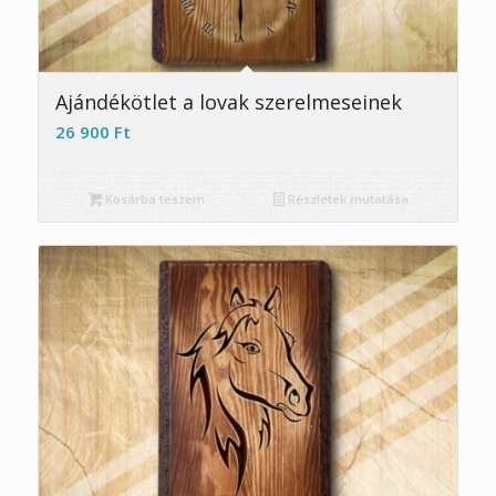
5.00
Ajándékötlet a lovak szerelmeseinek
26 900
Ft
Kosárba teszem
Részletek mutatása