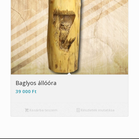
5.00
Baglyos állóóra
39 000
Ft
Kosárba teszem
Részletek mutatása