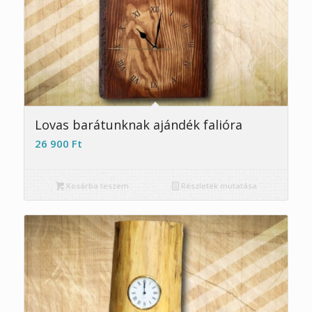
Lovas barátunknak ajándék falióra
26 900
Ft
Kosárba teszem
Részletek mutatása