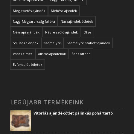
Meglepetés ajándék
Méhész ajándék
Nagy-Magyarország falióra
Nászajándék ötletek
Névnapi ajándék
Névre szóló ajándék
Ofze
Stílusos ajándék
személyre
Személyre szabott ajándék
Város címer
Állatos ajándékok
Édes otthon
Évfordulós ötletek
LEGÚJABB TERMÉKEINK
Vitorlás ajándékötlet pálinkás pohártartó