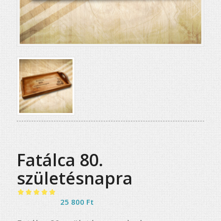
Fatálca 80.
születésnapra
Értékelés
25 800
Ft
5.00
az 5-