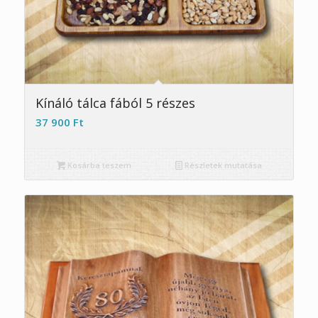
Kínáló tálca fából 5 részes
37 900
Ft
Kosárba teszem
Részletek mutatása