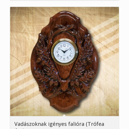
5.00
Vadászoknak igényes falióra (Trófea