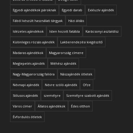
Egyedi ajándékok pároknak
Egyedi darab
Exkluzív ajándék
Fából készült használati tárgyak
Házi áldás
Idézetes ajándékok
Isten hozott fatábla
Karácsonyi asztaldísz
Különleges rózsás ajándék
Lakberendezési kiegészítő
Madaras ajándékok
Magyarország címere
Meglepetés ajándék
Méhész ajándék
Nagy-Magyarország falióra
Nászajándék ötletek
Névnapi ajándék
Névre szóló ajándék
Ofze
Stílusos ajándék
személyre
Személyre szabott ajándék
Város címer
Állatos ajándékok
Édes otthon
Évfordulós ötletek