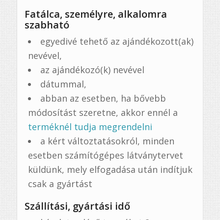
Fatálca, személyre, alkalomra
szabható
egyedivé tehető az ajándékozott(ak)
nevével,
az ajándékozó(k) nevével
dátummal,
abban az esetben, ha bővebb
módosítást szeretne, akkor ennél a
terméknél tudja megrendelni
a kért változtatásokról, minden
esetben számítógépes látványtervet
küldünk, mely elfogadása után indítjuk
csak a gyártást
Szállítási, gyártási idő