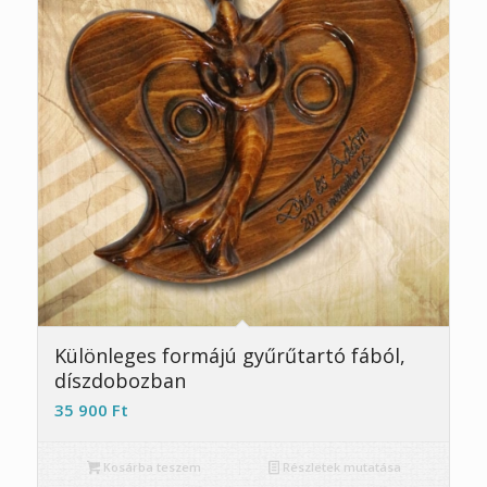
5.00
Különleges formájú gyűrűtartó fából,
díszdobozban
35 900
Ft
Kosárba teszem
Részletek mutatása