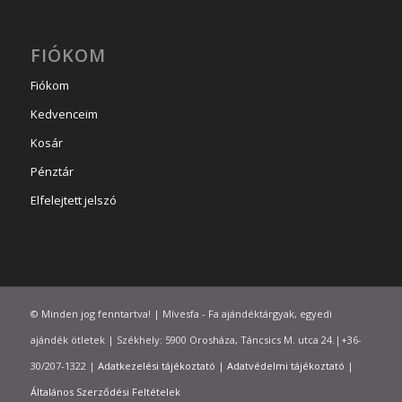
FIÓKOM
Fiókom
Kedvenceim
Kosár
Pénztár
Elfelejtett jelszó
© Minden jog fenntartva! | Mívesfa - Fa ajándéktárgyak, egyedi
ajándék ötletek | Székhely: 5900 Orosháza, Táncsics M. utca 24.|+36-
30/207-1322 |
Adatkezelési tájékoztató
|
Adatvédelmi tájékoztató
|
Általános Szerződési Feltételek