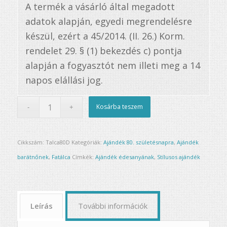
A termék a vásárló által megadott
adatok alapján, egyedi megrendelésre
készül, ezért a 45/2014. (II. 26.) Korm.
rendelet 29. § (1) bekezdés c) pontja
alapján a fogyasztót nem illeti meg a 14
napos elállási jog.
Kosárba teszem
Cikkszám:
Talca80D
Kategóriák:
Ajándék 80. születésnapra
,
Ajándék
barátnőnek
,
Fatálca
Címkék:
Ajándék édesanyának
,
Stílusos ajándék
Leírás
További információk