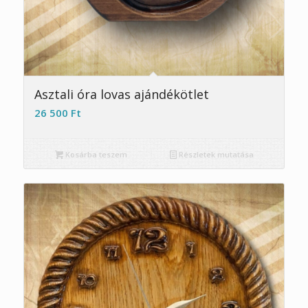
5.00
Asztali óra lovas ajándékötlet
26 500
Ft
Kosárba teszem
Részletek mutatása