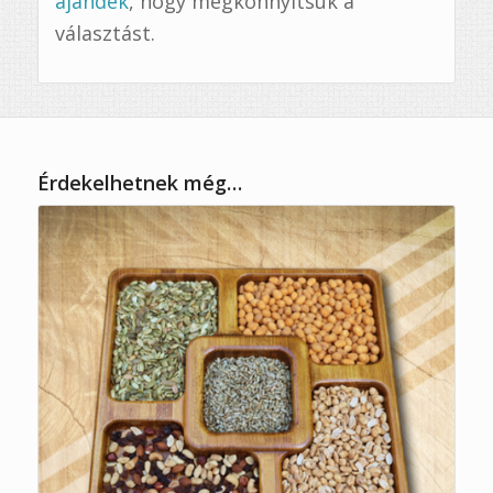
ajándék
, hogy megkönnyítsük a
választást.
Érdekelhetnek még…