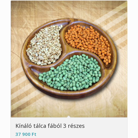
5.00
Kínáló tálca fából 3 részes
37 900
Ft