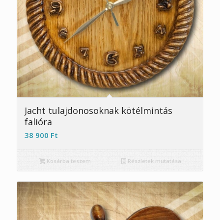
Jacht tulajdonosoknak kötélmintás
falióra
38 900
Ft
Kosárba teszem
Részletek mutatása