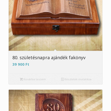
5.00
80. születésnapra ajándék fakönyv
39 900
Ft
Kosárba teszem
Részletek mutatása