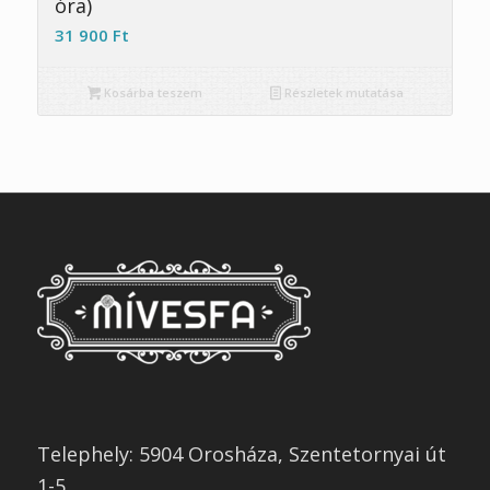
óra)
31 900
Ft
Kosárba teszem
Részletek mutatása
Telephely: 5904 Orosháza, Szentetornyai út
1-5.