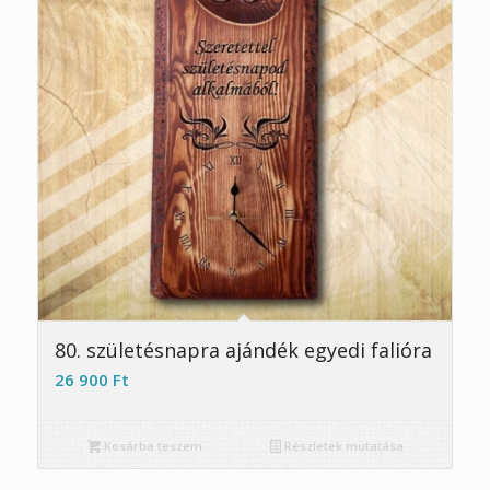
5.00
80. születésnapra ajándék egyedi falióra
26 900
Ft
Kosárba teszem
Részletek mutatása