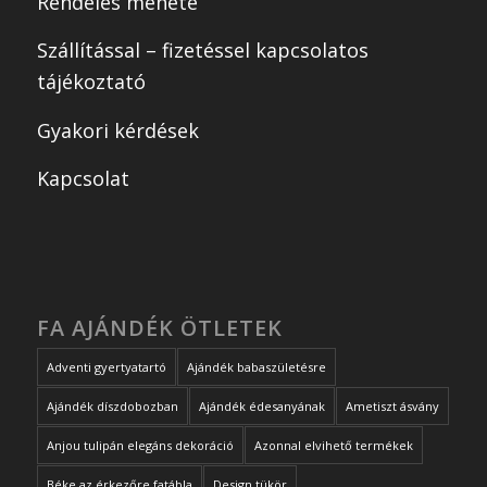
Rendelés menete
Szállítással – fizetéssel kapcsolatos
tájékoztató
Gyakori kérdések
Kapcsolat
FA AJÁNDÉK ÖTLETEK
Adventi gyertyatartó
Ajándék babaszületésre
Ajándék díszdobozban
Ajándék édesanyának
Ametiszt ásvány
Anjou tulipán elegáns dekoráció
Azonnal elvihető termékek
Béke az érkezőre fatábla
Design tükör