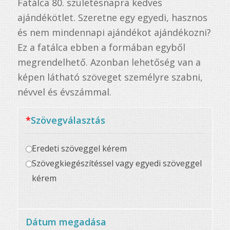
Fatálca 80. születésnapra kedves
ből,
ajándékötlet. Szeretne egy egyedi, hasznos
2
értékelés
és nem mindennapi ajándékot ajándékozni?
alapján
Ez a fatálca ebben a formában egyből
megrendelhető. Azonban lehetőség van a
képen látható szöveget személyre szabni,
névvel és évszámmal.
*
Szövegválasztás
Eredeti szöveggel kérem
Szövegkiegészítéssel vagy egyedi szöveggel
kérem
Dátum megadása