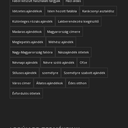
Fából készült használati tárgyak
Házi áldás
Idézetes ajándékok
Isten hozott fatábla
Karácsonyi asztaldísz
Különleges rózsás ajándék
Lakberendezési kiegészítő
Madaras ajándékok
Magyarország címere
Meglepetés ajándék
Méhész ajándék
Nagy-Magyarország falióra
Nászajándék ötletek
Névnapi ajándék
Névre szóló ajándék
Ofze
Stílusos ajándék
személyre
Személyre szabott ajándék
Város címer
Állatos ajándékok
Édes otthon
Évfordulós ötletek