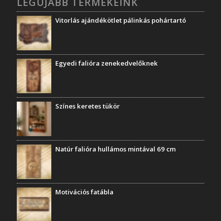
LEGÚJABB TERMÉKEINK
Vitorlás ajándékötlet pálinkás pohártartó
Egyedi falióra zenekedvelőknek
Színes keretes tükör
Natúr falióra hullámos mintával 69 cm
Motivációs fatábla