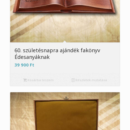
5.00
60. születésnapra ajándék fakönyv
Édesanyáknak
39 900
Ft
Kosárba teszem
Részletek mutatása