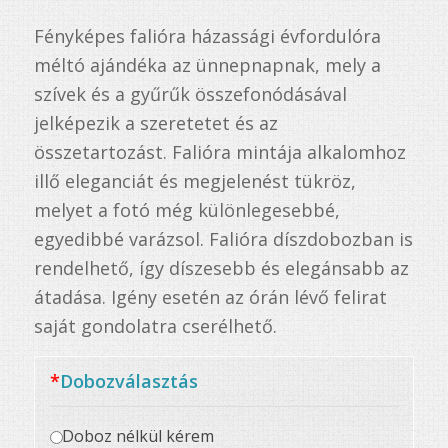
ből,
Fényképes falióra házassági évfordulóra
5
értékelés
méltó ajándéka az ünnepnapnak, mely a
alapján
szívek és a gyűrűk összefonódásával
jelképezik a szeretetet és az
összetartozást. Falióra mintája alkalomhoz
illő eleganciát és megjelenést tükröz,
melyet a fotó még különlegesebbé,
egyedibbé varázsol. Falióra díszdobozban is
rendelhető, így díszesebb és elegánsabb az
átadása. Igény esetén az órán lévő felirat
saját gondolatra cserélhető.
*
Dobozválasztás
Doboz nélkül kérem