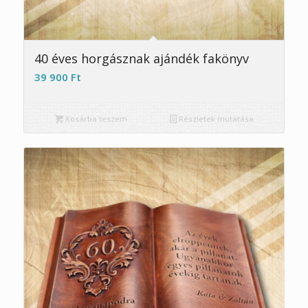
5.00
40 éves horgásznak ajándék fakönyv
39 900
Ft
Kosárba teszem
Részletek mutatása