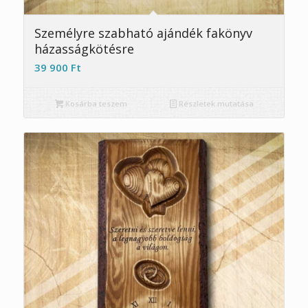
5.00
Személyre szabható ajándék fakönyv
házasságkötésre
39 900
Ft
Kosárba teszem
Részletek mutatása