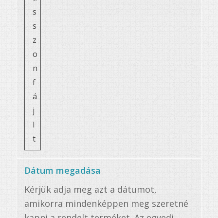
s
s
z
o
n
f
á
j
l
t
Dátum megadása
Kérjük adja meg azt a dátumot,
amikorra mindenképpen meg szeretné
kapni a rendelt terméket. Az egyedi