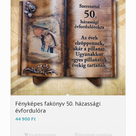
4.91
Fényképes fakönyv 50. házassági
évfordulóra
44 900
Ft
Kosárba teszem
Részletek mutatása