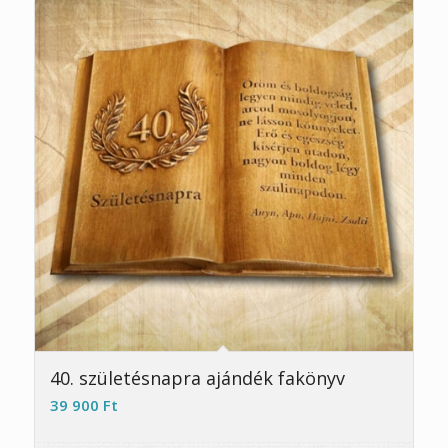
4.60
40. születésnapra ajándék fakönyv
39 900
Ft