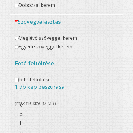
Dobozzal kérem
*
Szövegválasztás
Meglévő szöveggel kérem
Egyedi szöveggel kérem
Fotó feltöltése
Fotó feltöltése
1 db kép beszúrása
(max file size 32 MB)
V
á
l
a