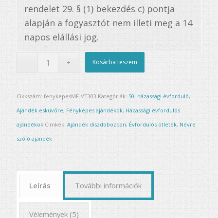
rendelet 29. § (1) bekezdés c) pontja
alapján a fogyasztót nem illeti meg a 14
napos elállási jog.
Kosárba teszem
Cikkszám:
fenykepesMF-VT303
Kategóriák:
50. házassági évforduló
,
Ajándék esküvőre
,
Fényképes ajándékok
,
Házassági évfordulós
ajándékok
Címkék:
Ajándék díszdobozban
,
Évfordulós ötletek
,
Névre
szóló ajándék
Leírás
További információk
Vélemények (5)