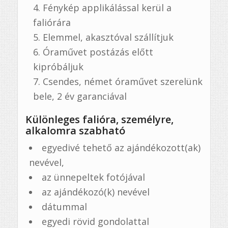
Fénykép applikálással kerül a
faliórára
Elemmel, akasztóval szállítjuk
Óraművet postázás előtt
kipróbáljuk
Csendes, német óraművet szerelünk
bele, 2 év garanciával
Különleges falióra, személyre,
alkalomra szabható
egyedivé tehető az ajándékozott(ak)
nevével,
az ünnepeltek fotójával
az ajándékozó(k) nevével
dátummal
egyedi rövid gondolattal