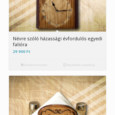
4.91
Névre szóló házassági évfordulós egyedi
falióra
29 900
Ft
Kosárba teszem
Részletek mutatása