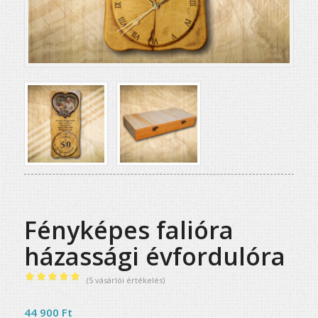
Fényképes falióra
házassági évfordulóra
(
5
vásárlói értékelés)
Értékelés
5.00
az 5-
44 900
Ft