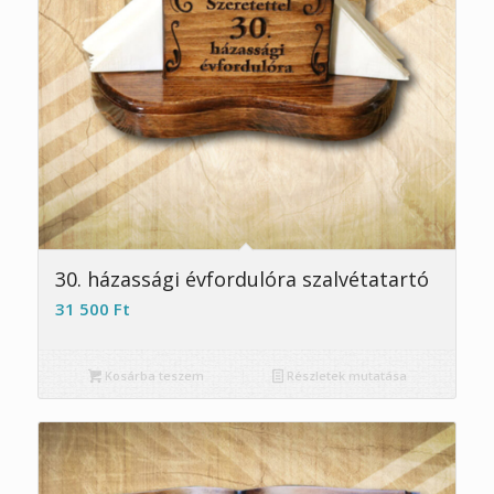
30. házassági évfordulóra szalvétatartó
31 500
Ft
Kosárba teszem
Részletek mutatása