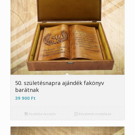
5.00
50. születésnapra ajándék fakönyv
barátnak
39 900
Ft
Kosárba teszem
Részletek mutatása