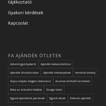
tájékoztató
Gyakori kérdések
Kapcsolat
FA AJÁNDÉK ÖTLETEK
Adventi gyertyatartó
Ajándék babaszületésre
Ajándék díszdobozban
Ajándék édesanyának
Ametiszt ásvány
Anjou tulipán elegáns dekoráció
Azonnal elvihető termékek
Béke az érkezőre fatábla
Design tükör
Egyedi ajándékok pároknak
Egyedi darab
Exkluzív ajándék