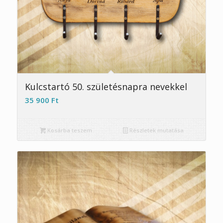
Kulcstartó 50. születésnapra nevekkel
35 900
Ft
Kosárba teszem
Részletek mutatása