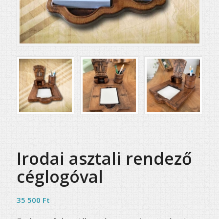
Irodai asztali rendező
céglogóval
35 500
Ft