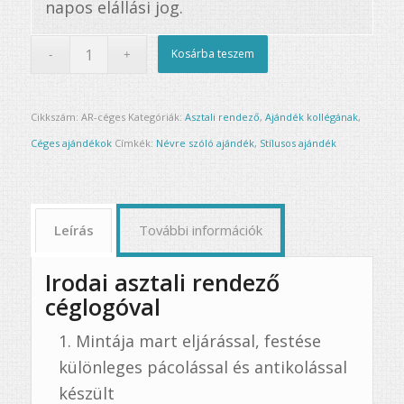
napos elállási jog.
Kosárba teszem
Cikkszám:
AR-céges
Kategóriák:
Asztali rendező
,
Ajándék kollégának
,
Céges ajándékok
Címkék:
Névre szóló ajándék
,
Stílusos ajándék
Leírás
További információk
Irodai asztali rendező
céglogóval
Mintája mart eljárással, festése
különleges pácolással és antikolással
készült