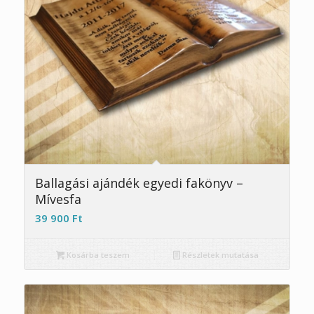
4.67
Ballagási ajándék egyedi fakönyv –
Mívesfa
39 900
Ft
Kosárba teszem
Részletek mutatása