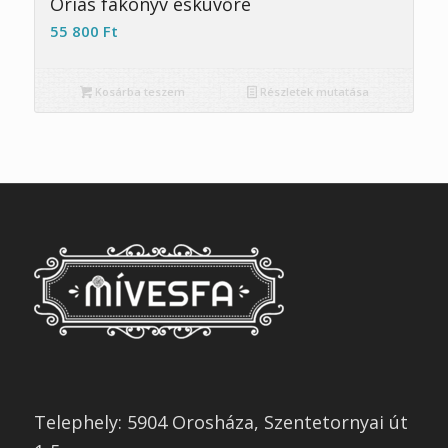
Óriás fakönyv esküvőre
55 800
Ft
Kosárba teszem
Részletek mutatása
Telephely: 5904 Orosháza, Szentetornyai út