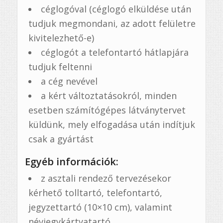
céglogóval (céglogó elküldése után
tudjuk megmondani, az adott felületre
kivitelezhető-e)
céglogót a telefontartó hátlapjára
tudjuk feltenni
a cég nevével
a kért változtatásokról, minden
esetben számítógépes látványtervet
küldünk, mely elfogadása után indítjuk
csak a gyártást
Egyéb információk:
z asztali rendező tervezésekor
kérhető tolltartó, telefontartó,
jegyzettartó (10×10 cm), valamint
névjegykártyatartó