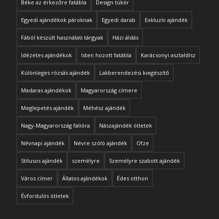
Béke az érkezőre fatábla
Design tükör
Egyedi ajándékok pároknak
Egyedi darab
Exkluzív ajándék
Fából készült használati tárgyak
Házi áldás
Idézetes ajándékok
Isten hozott fatábla
Karácsonyi asztaldísz
Különleges rózsás ajándék
Lakberendezési kiegészítő
Madaras ajándékok
Magyarország címere
Meglepetés ajándék
Méhész ajándék
Nagy-Magyarország falióra
Nászajándék ötletek
Névnapi ajándék
Névre szóló ajándék
Ofze
Stílusos ajándék
személyre
Személyre szabott ajándék
Város címer
Állatos ajándékok
Édes otthon
Évfordulós ötletek