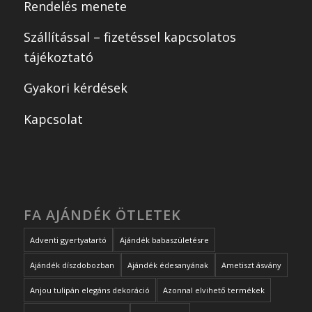
Rendelés menete
Szállítással – fizetéssel kapcsolatos
tájékoztató
Gyakori kérdések
Kapcsolat
FA AJÁNDÉK ÖTLETEK
Adventi gyertyatartó
Ajándék babaszületésre
Ajándék díszdobozban
Ajándék édesanyának
Ametiszt ásvány
Anjou tulipán elegáns dekoráció
Azonnal elvihető termékek