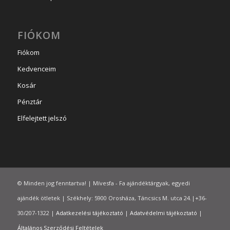
FIÓKOM
Fiókom
Kedvenceim
Kosár
Pénztár
Elfelejtett jelszó
© Minden jog fenntartva! | Mívesfa - Fa ajándéktárgyak, egyedi
ajándék ötletek | Székhely: 5900 Orosháza, Táncsics M. utca 24.|+36-
30/207-1322 |
Adatkezelési tájékoztató
|
Adatvédelmi tájékoztató
|
Általános Szerződési Feltételek