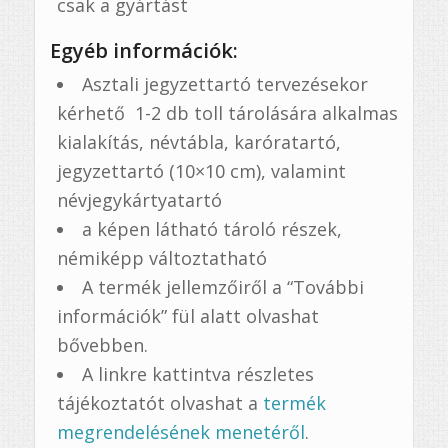
csak a gyártást
Egyéb információk:
Asztali jegyzettartó tervezésekor
kérhető 1-2 db toll tárolására alkalmas
kialakítás, névtábla, karóratartó,
jegyzettartó (10×10 cm), valamint
névjegykártyatartó
a képen látható tároló részek,
némiképp változtatható
A termék jellemzőiről a “További
információk” fül alatt olvashat
bővebben.
A linkre kattintva részletes
tájékoztatót olvashat a
termék
megrendelésének menetéről
.