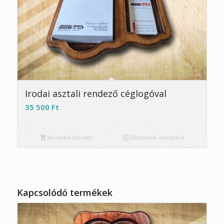
Irodai asztali rendező céglogóval
35 500
Ft
Kosárba teszem
Részletek mutatása
Kapcsolódó termékek