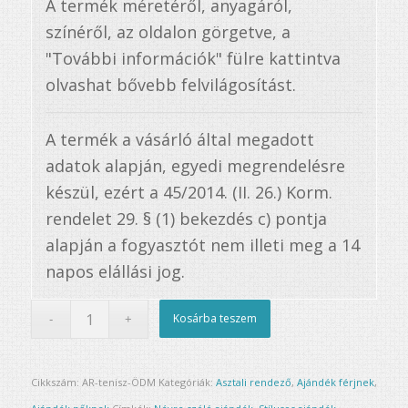
A termék méretéről, anyagáról,
színéről, az oldalon görgetve, a
"További információk" fülre kattintva
olvashat bővebb felvilágosítást.
A termék a vásárló által megadott
adatok alapján, egyedi megrendelésre
készül, ezért a 45/2014. (II. 26.) Korm.
rendelet 29. § (1) bekezdés c) pontja
alapján a fogyasztót nem illeti meg a 14
napos elállási jog.
Kosárba teszem
Cikkszám:
AR-tenisz-ÖDM
Kategóriák:
Asztali rendező
,
Ajándék férjnek
,