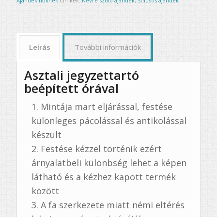
Ajándék nőknek
Címkék:
Névre szóló ajándék
,
Stílusos ajándék
Leírás
További információk
Asztali jegyzettartó
beépített órával
Mintája mart eljárással, festése
különleges pácolással és antikolással
készült
Festése kézzel történik ezért
árnyalatbeli különbség lehet a képen
látható és a kézhez kapott termék
között
A fa szerkezete miatt némi eltérés