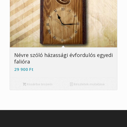
4.91
Névre szóló házassági évfordulós egyedi
falióra
29 900
Ft
Kosárba teszem
Részletek mutatása