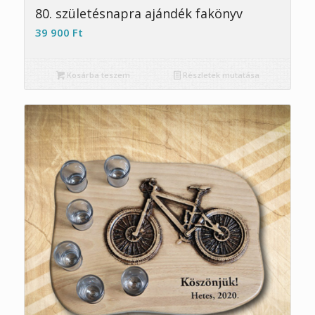
5.00
80. születésnapra ajándék fakönyv
39 900
Ft
Kosárba teszem
Részletek mutatása