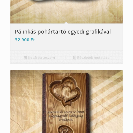
5.00
Pálinkás pohártartó egyedi grafikával
32 900
Ft
Kosárba teszem
Részletek mutatása