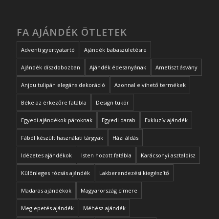
FA AJÁNDÉK ÖTLETEK
Adventi gyertyatartó
Ajándék babaszületésre
Ajándék díszdobozban
Ajándék édesanyának
Ametiszt ásvány
Anjou tulipán elegáns dekoráció
Azonnal elvihető termékek
Béke az érkezőre fatábla
Design tükör
Egyedi ajándékok pároknak
Egyedi darab
Exkluzív ajándék
Fából készült használati tárgyak
Házi áldás
Idézetes ajándékok
Isten hozott fatábla
Karácsonyi asztaldísz
Különleges rózsás ajándék
Lakberendezési kiegészítő
Madaras ajándékok
Magyarország címere
Meglepetés ajándék
Méhész ajándék