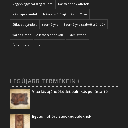
Nagy-Magyarország falióra
Nászajándék ötletek
Névnapi ajándék
Névre szóló ajándék
Ofze
Stílusos ajándék
személyre
Személyre szabott ajándék
Város címer
Állatos ajándékok
Édes otthon
Évfordulós ötletek
LEGÚJABB TERMÉKEINK
Vitorlás ajándékötlet pálinkás pohártartó
Egyedi falióra zenekedvelőknek