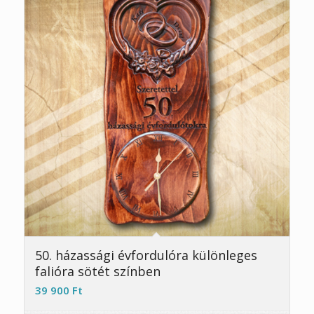
5.00
50. házassági évfordulóra különleges
falióra sötét színben
39 900
Ft