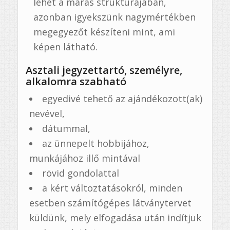
lehet a marás struktúrájában,
azonban igyekszünk nagymértékben
megegyezőt készíteni mint, ami
képen látható.
Asztali jegyzettartó, személyre,
alkalomra szabható
egyedivé tehető az ajándékozott(ak)
nevével,
dátummal,
az ünnepelt hobbijához,
munkájához illő mintával
rövid gondolattal
a kért változtatásokról, minden
esetben számítógépes látványtervet
küldünk, mely elfogadása után indítjuk