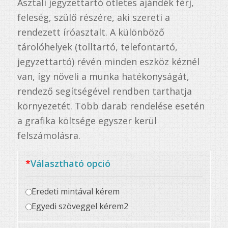
Asztali jegyzettartó ötletes ajándék férj,
feleség, szülő részére, aki szereti a
rendezett íróasztalt. A különböző
tárolóhelyek (tolltartó, telefontartó,
jegyzettartó) révén minden eszköz kéznél
van, így növeli a munka hatékonyságát,
rendező segítségével rendben tarthatja
környezetét. Több darab rendelése esetén
a grafika költsége egyszer kerül
felszámolásra.
*
Választható opció
Eredeti mintával kérem
Egyedi szöveggel kérem2