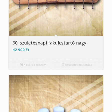
60. születésnapi fakulcstartó nagy
42 900
Ft
Kosárba teszem
Részletek mutatása