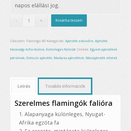
napos elállási jog.
Kosárba teszem
Cikkszám:
Flamingo-NF
Kategóriák:
Ajándék esküvőre
,
Ajándék
házassági évfordulóra
,
Különleges faliórák
Címkék:
Egyedi ajándékok
pároknak
,
Exkluzív ajándék
,
Madaras ajándékok
,
Nászajándék ötletek
Leírás
További információk
Szerelmes flamingók falióra
Alapanyaga különleges, Nyugat-
Afrika egzóta fa