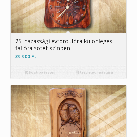
5.00
25. házassági évfordulóra különleges
falióra sötét színben
39 900
Ft
Kosárba teszem
Részletek mutatása