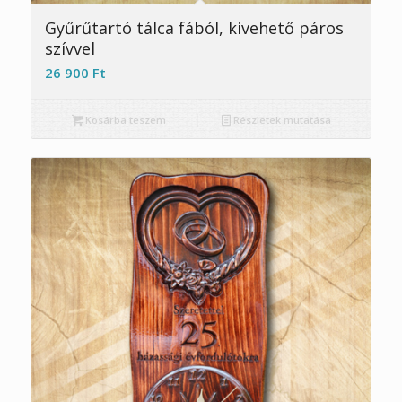
Gyűrűtartó tálca fából, kivehető páros
szívvel
26 900
Ft
Kosárba teszem
Részletek mutatása