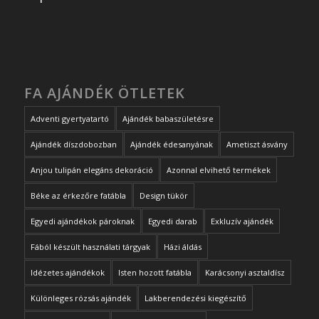
FA AJÁNDÉK ÖTLETEK
Adventi gyertyatartó
Ajándék babaszületésre
Ajándék díszdobozban
Ajándék édesanyának
Ametiszt ásvány
Anjou tulipán elegáns dekoráció
Azonnal elvihető termékek
Béke az érkezőre fatábla
Design tükör
Egyedi ajándékok pároknak
Egyedi darab
Exkluzív ajándék
Fából készült használati tárgyak
Házi áldás
Idézetes ajándékok
Isten hozott fatábla
Karácsonyi asztaldísz
Különleges rózsás ajándék
Lakberendezési kiegészítő