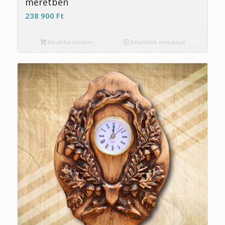
méretben
238 900
Ft
Kosárba teszem
Részletek mutatása