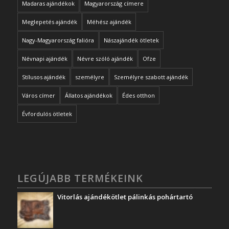
Madaras ajándékok
Magyarország címere
Meglepetés ajándék
Méhész ajándék
Nagy-Magyarország falióra
Nászajándék ötletek
Névnapi ajándék
Névre szóló ajándék
Ofze
Stílusos ajándék
személyre
Személyre szabott ajándék
Város címer
Állatos ajándékok
Édes otthon
Évfordulós ötletek
LEGÚJABB TERMÉKEINK
Vitorlás ajándékötlet pálinkás pohártartó