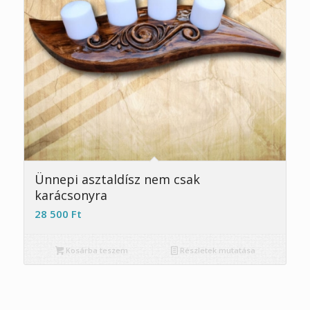
Ünnepi asztaldísz nem csak
karácsonyra
28 500
Ft
Kosárba teszem
Részletek mutatása