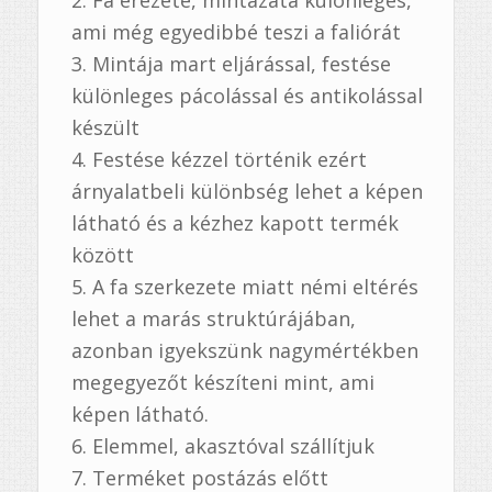
Fa erezete, mintázata különleges,
ami még egyedibbé teszi a faliórát
Mintája mart eljárással, festése
különleges pácolással és antikolással
készült
Festése kézzel történik ezért
árnyalatbeli különbség lehet a képen
látható és a kézhez kapott termék
között
A fa szerkezete miatt némi eltérés
lehet a marás struktúrájában,
azonban igyekszünk nagymértékben
megegyezőt készíteni mint, ami
képen látható.
Elemmel, akasztóval szállítjuk
Terméket postázás előtt