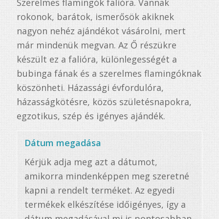
Szerelmes flamingók falióra. Vannak
rokonok, barátok, ismerősök akiknek
nagyon nehéz ajándékot vásárolni, mert
már mindenük megvan. Az Ő részükre
készült ez a falióra, különlegességét a
bubinga fának és a szerelmes flamingóknak
köszönheti. Házassági évfordulóra,
házasságkötésre, közös születésnapokra,
egzotikus, szép és igényes ajándék.
Dátum megadása
Kérjük adja meg azt a dátumot,
amikorra mindenképpen meg szeretné
kapni a rendelt terméket. Az egyedi
termékek elkészítése időigényes, így a
dátum megadásával mi is pontosabban