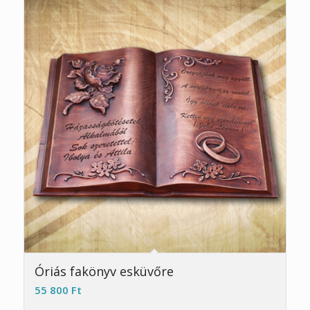
5.00
Óriás fakönyv esküvőre
55 800
Ft