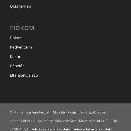
Oldaltérkép
FIÓKOM
Fiókom
Kedvenceim
Kosár
Pénztár
Elfelejtett jelszó
© Minden jog fenntartva! | Mívesfa - Fa ajándéktárgyak, egyedi
ajándék ötletek | Székhely: 5900 Orosháza, Táncsics M. utca 24.|+36-
30/207-1322 |
Adatkezelési tájékoztató
|
Adatvédelmi tájékoztató
|