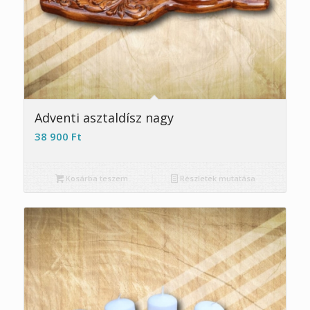
Adventi asztaldísz nagy
38 900
Ft
Kosárba teszem
Részletek mutatása