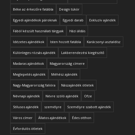
Béke az érkezőre fatábla
Design tükör
Egyedi ajándékok pároknak
Egyedi darab
Exkluzív ajándék
Fából készült használati tárgyak
Házi áldás
Idézetes ajándékok
Isten hozott fatábla
Karácsonyi asztaldísz
Különleges rózsás ajándék
Lakberendezési kiegészítő
Madaras ajándékok
Magyarország címere
Meglepetés ajándék
Méhész ajándék
Nagy-Magyarország falióra
Nászajándék ötletek
Névnapi ajándék
Névre szóló ajándék
Ofze
Stílusos ajándék
személyre
Személyre szabott ajándék
Város címer
Állatos ajándékok
Édes otthon
Évfordulós ötletek