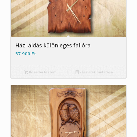
5.00
Házi áldás különleges falióra
57 900
Ft
Kosárba teszem
Részletek mutatása