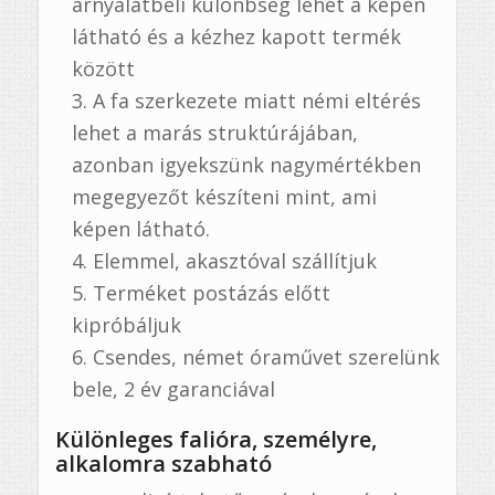
árnyalatbeli különbség lehet a képen
látható és a kézhez kapott termék
között
A fa szerkezete miatt némi eltérés
lehet a marás struktúrájában,
azonban igyekszünk nagymértékben
megegyezőt készíteni mint, ami
képen látható.
Elemmel, akasztóval szállítjuk
Terméket postázás előtt
kipróbáljuk
Csendes, német óraművet szerelünk
bele, 2 év garanciával
Különleges falióra, személyre,
alkalomra szabható