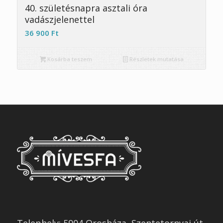
40. születésnapra asztali óra
vadászjelenettel
36 900
Ft
Kosárba teszem
Részletek mutatása