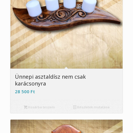
Ünnepi asztaldísz nem csak
karácsonyra
28 500
Ft
Kosárba teszem
Részletek mutatása