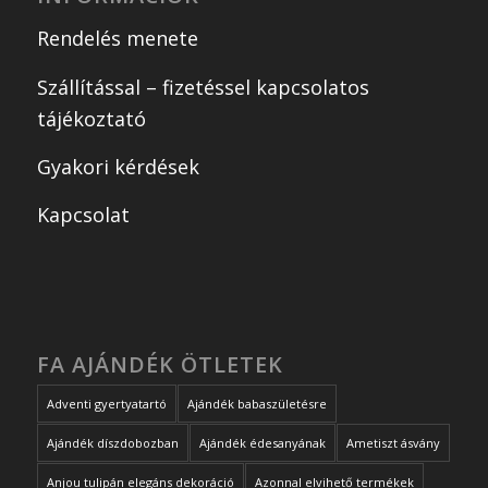
Rendelés menete
Szállítással – fizetéssel kapcsolatos
tájékoztató
Gyakori kérdések
Kapcsolat
FA AJÁNDÉK ÖTLETEK
Adventi gyertyatartó
Ajándék babaszületésre
Ajándék díszdobozban
Ajándék édesanyának
Ametiszt ásvány
Anjou tulipán elegáns dekoráció
Azonnal elvihető termékek