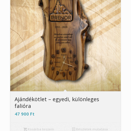
Ajándékötlet – egyedi, különleges
falióra
47 900
Ft
Kosárba teszem
Részletek mutatása