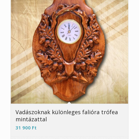
Vadászoknak különleges falióra trófea
mintázattal
31 900
Ft