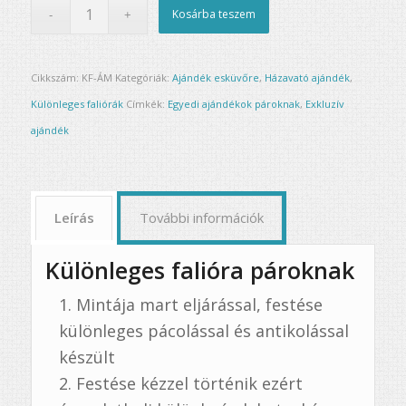
Kosárba teszem
Cikkszám:
KF-ÁM
Kategóriák:
Ajándék esküvőre
,
Házavató ajándék
,
Különleges faliórák
Címkék:
Egyedi ajándékok pároknak
,
Exkluzív
ajándék
Leírás
További információk
Különleges falióra pároknak
Mintája mart eljárással, festése
különleges pácolással és antikolással
készült
Festése kézzel történik ezért