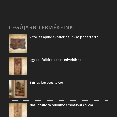
LEGÚJABB TERMÉKEINK
Vitorlás ajándékötlet pálinkás pohártartó
Egyedi falióra zenekedvelőknek
Színes keretes tükör
Natúr falióra hullámos mintával 69 cm