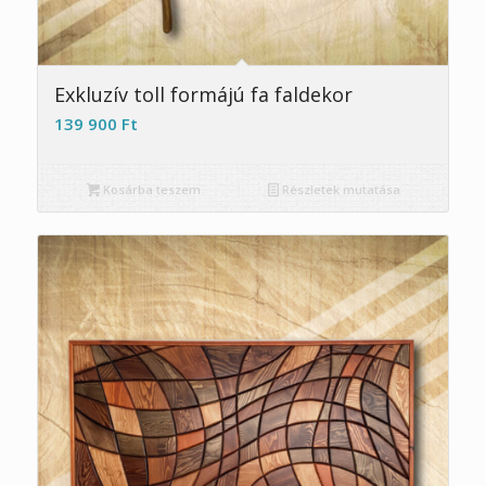
Exkluzív toll formájú fa faldekor
139 900
Ft
Kosárba teszem
Részletek mutatása