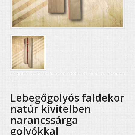
Lebegőgolyós faldekor
natúr kivitelben
narancssárga
golyókkal