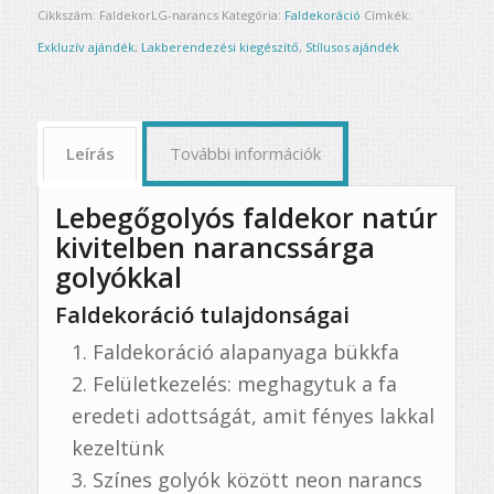
Cikkszám:
FaldekorLG-narancs
Kategória:
Faldekoráció
Címkék:
Exkluzív ajándék
,
Lakberendezési kiegészítő
,
Stílusos ajándék
Leírás
További információk
Lebegőgolyós faldekor natúr
kivitelben narancssárga
golyókkal
Faldekoráció tulajdonságai
Faldekoráció alapanyaga bükkfa
Felületkezelés: meghagytuk a fa
eredeti adottságát, amit fényes lakkal
kezeltünk
Színes golyók között neon narancs