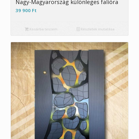
Nagy-Magyarország különleges falióra
39 900
Ft
Kosárba teszem
Részletek mutatása