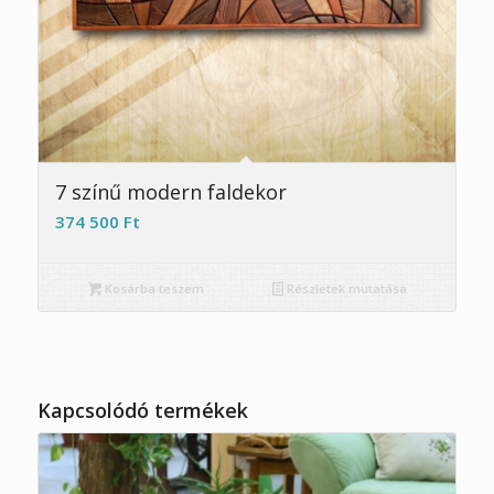
7 színű modern faldekor
374 500
Ft
Kosárba teszem
Részletek mutatása
Kapcsolódó termékek