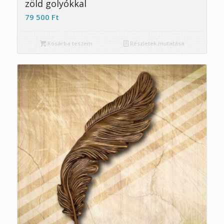
zöld golyókkal
79 500
Ft
Kosárba teszem
Részletek mutatása