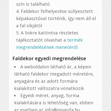
szín is található
Faldekor felhelyezése süllyesztett
képakasztóval történik, így nem áll el
a fal síkjától
A linkre kattintva részletes
tájékoztatót olvashat a
termék
megrendelésének menetéről
.
Faldekor egyedi megrendelése
A weboldalon látható ár, a képen
látható faldekor megadott méretére,
anyagára és az adott formára
kialakított változatra vonatkozik
Egyedi méret, anyag, forma
kialakítására is lehetőség van, ebben
az esetben az info@mivesfa.hu