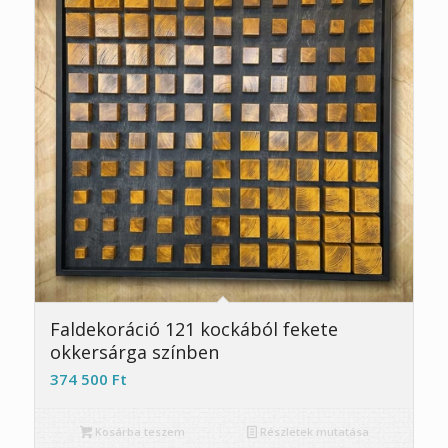
Faldekoráció 121 kockából fekete
okkersárga színben
374 500
Ft
Kosárba teszem
Részletek mutatása