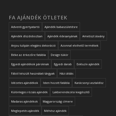
FA AJÁNDÉK ÖTLETEK
Adventi gyertyatartó
Ajándék babaszületésre
Ajándék díszdobozban
Ajándék édesanyának
Ametiszt ásvány
Anjou tulipán elegáns dekoráció
Azonnal elvihető termékek
Béke az érkezőre fatábla
Design tükör
Egyedi ajándékok pároknak
Egyedi darab
Exkluzív ajándék
Fából készült használati tárgyak
Házi áldás
Idézetes ajándékok
Isten hozott fatábla
Karácsonyi asztaldísz
Különleges rózsás ajándék
Lakberendezési kiegészítő
Madaras ajándékok
Magyarország címere
Meglepetés ajándék
Méhész ajándék