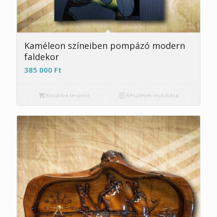
Kaméleon színeiben pompázó modern
faldekor
385 000
Ft
Kosárba teszem
Részletek mutatása