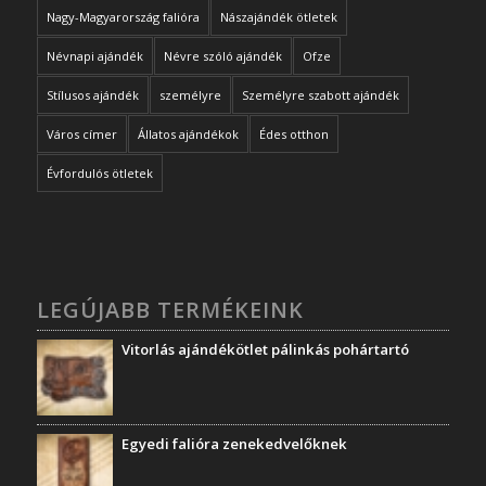
Nagy-Magyarország falióra
Nászajándék ötletek
Névnapi ajándék
Névre szóló ajándék
Ofze
Stílusos ajándék
személyre
Személyre szabott ajándék
Város címer
Állatos ajándékok
Édes otthon
Évfordulós ötletek
LEGÚJABB TERMÉKEINK
Vitorlás ajándékötlet pálinkás pohártartó
Egyedi falióra zenekedvelőknek