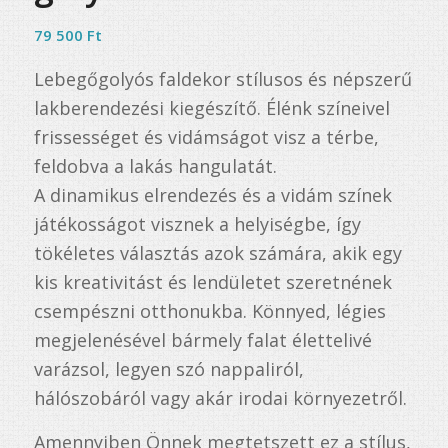
79 500
Ft
Lebegőgolyós faldekor stílusos és népszerű
lakberendezési kiegészítő. Élénk színeivel
frissességet és vidámságot visz a térbe,
feldobva a lakás hangulatát.
A dinamikus elrendezés és a vidám színek
játékosságot visznek a helyiségbe, így
tökéletes választás azok számára, akik egy
kis kreativitást és lendületet szeretnének
csempészni otthonukba. Könnyed, légies
megjelenésével bármely falat élettelivé
varázsol, legyen szó nappaliról,
hálószobáról vagy akár irodai környezetről.
Amennyiben Önnek megtetszett ez a stílus,