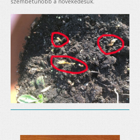
szembetűnőbb a növekedésük.