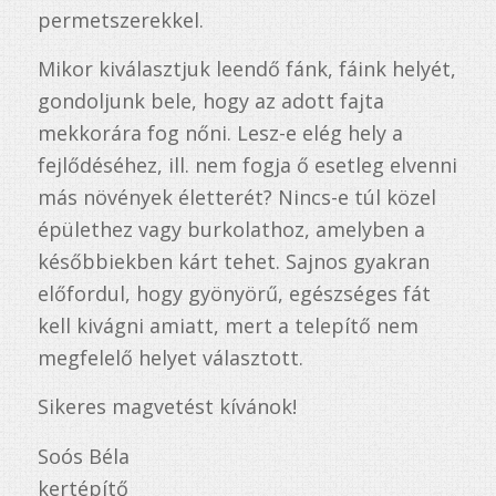
permetszerekkel.
Mikor kiválasztjuk leendő fánk, fáink helyét,
gondoljunk bele, hogy az adott fajta
mekkorára fog nőni. Lesz-e elég hely a
fejlődéséhez, ill. nem fogja ő esetleg elvenni
más növények életterét? Nincs-e túl közel
épülethez vagy burkolathoz, amelyben a
későbbiekben kárt tehet. Sajnos gyakran
előfordul, hogy gyönyörű, egészséges fát
kell kivágni amiatt, mert a telepítő nem
megfelelő helyet választott.
Sikeres magvetést kívánok!
Soós Béla
kertépítő