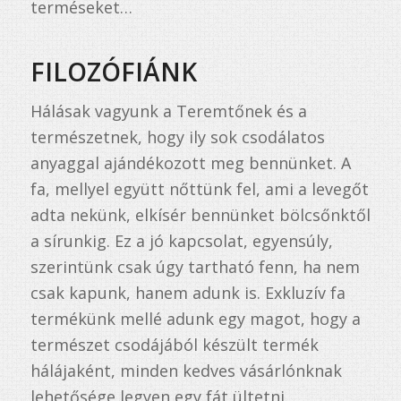
terméseket…
FILOZÓFIÁNK
Hálásak vagyunk a Teremtőnek és a
természetnek, hogy ily sok csodálatos
anyaggal ajándékozott meg bennünket. A
fa, mellyel együtt nőttünk fel, ami a levegőt
adta nekünk, elkísér bennünket bölcsőnktől
a sírunkig. Ez a jó kapcsolat, egyensúly,
szerintünk csak úgy tartható fenn, ha nem
csak kapunk, hanem adunk is. Exkluzív fa
termékünk mellé adunk egy magot, hogy a
természet csodájából készült termék
hálájaként, minden kedves vásárlónknak
lehetősége legyen egy fát ültetni.