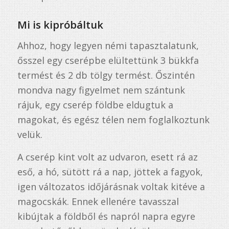
Mi is kipróbáltuk
Ahhoz, hogy legyen némi tapasztalatunk,
ősszel egy cserépbe elültettünk 3 bükkfa
termést és 2 db tölgy termést. Őszintén
mondva nagy figyelmet nem szántunk
rájuk, egy cserép földbe eldugtuk a
magokat, és egész télen nem foglalkoztunk
velük.
A cserép kint volt az udvaron, esett rá az
eső, a hó, sütött rá a nap, jöttek a fagyok,
igen változatos időjárásnak voltak kitéve a
magocskák. Ennek ellenére tavasszal
kibújtak a földből és napról napra egyre