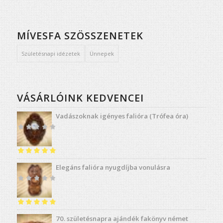
MÍVESFA SZÖSSZENETEK
Születésnapi idézetek
Ünnepek
VÁSÁRLÓINK KEDVENCEI
Vadászoknak igényes falióra (Trófea óra)
Értékelés:
5.00
Elegáns falióra nyugdíjba vonulásra
/ 5
Értékelés:
5.00
70. születésnapra ajándék fakönyv német
/ 5