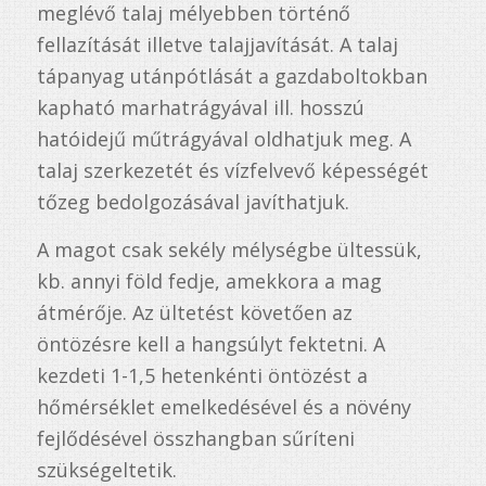
meglévő talaj mélyebben történő
fellazítását illetve talajjavítását. A talaj
tápanyag utánpótlását a gazdaboltokban
kapható marhatrágyával ill. hosszú
hatóidejű műtrágyával oldhatjuk meg. A
talaj szerkezetét és vízfelvevő képességét
tőzeg bedolgozásával javíthatjuk.
A magot csak sekély mélységbe ültessük,
kb. annyi föld fedje, amekkora a mag
átmérője. Az ültetést követően az
öntözésre kell a hangsúlyt fektetni. A
kezdeti 1-1,5 hetenkénti öntözést a
hőmérséklet emelkedésével és a növény
fejlődésével összhangban sűríteni
szükségeltetik.