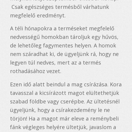
Csak egészséges termésből várhatunk
megfelelő eredményt.
A téli hónapokra a terméseket megfelelő
nedvességű homokban tároljuk egy hűvös,
de lehetőleg fagymentes helyen. A homok
nem száradhat ki, de ügyeljünk rá, hogy ne
legyen túl nedves, mert az a termés
rothadásához vezet.
Ezen idő alatt beindul a mag csírázása. Kora
tavasszal a kicsírázott magot elültethetjük
szabad földbe vagy cserépbe. Az ültetésnél
ügyeljünk, hogy a csírakezdemény le ne
törjön! Ha a magot már eleve a reménybeli
fánk végleges helyére ültetjük, javaslom a