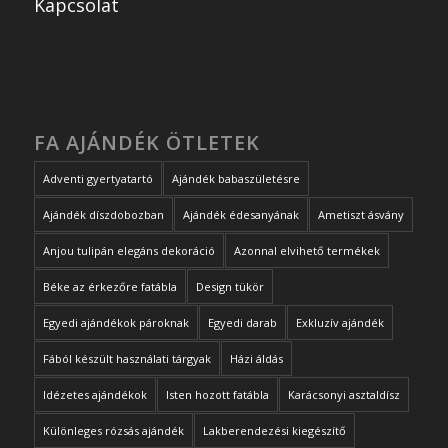
Kapcsolat
FA AJÁNDÉK ÖTLETEK
Adventi gyertyatartó
Ajándék babaszületésre
Ajándék díszdobozban
Ajándék édesanyának
Ametiszt ásvány
Anjou tulipán elegáns dekoráció
Azonnal elvihető termékek
Béke az érkezőre fatábla
Design tükör
Egyedi ajándékok pároknak
Egyedi darab
Exkluzív ajándék
Fából készült használati tárgyak
Házi áldás
Idézetes ajándékok
Isten hozott fatábla
Karácsonyi asztaldísz
Különleges rózsás ajándék
Lakberendezési kiegészítő