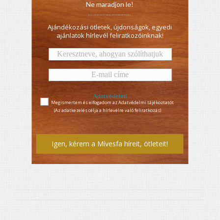
Ne maradjon le!
.............................
Ajándékozási ötletek, újdonságok, egyedi
ajánlatok hírlevél feliratkozóinknak!
Adatvédelmi
Megismertem és elfogadom az Adatvédelmi tájékoztatót
tájékoztató
(Az adatkezelés célja a hírlevélre való feliratkozás)
Igen, kérem a Mívesfa híreit, ötleteit!