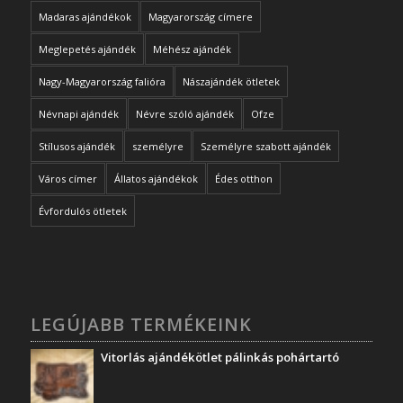
Madaras ajándékok
Magyarország címere
Meglepetés ajándék
Méhész ajándék
Nagy-Magyarország falióra
Nászajándék ötletek
Névnapi ajándék
Névre szóló ajándék
Ofze
Stílusos ajándék
személyre
Személyre szabott ajándék
Város címer
Állatos ajándékok
Édes otthon
Évfordulós ötletek
LEGÚJABB TERMÉKEINK
Vitorlás ajándékötlet pálinkás pohártartó