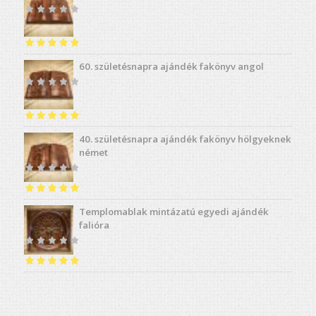
Értékelés:
5.00
60. születésnapra ajándék fakönyv angol
/ 5
Értékelés:
5.00
40. születésnapra ajándék fakönyv hölgyeknek
/ 5
német
Értékelés:
5.00
Templomablak mintázatú egyedi ajándék
/ 5
falióra
Értékelés:
5.00
/ 5