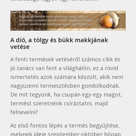
A dió, a tölgy és bükk makkjának
vetése
A fenti termések vetéséről számos cikk és
jó tanács van fent a világhálón, ez a rövid
ismertetés azok számára készült, akik nem
nagyüzemi termesztésben gondolkodnak.
De mit tegyünk, ha csupán egy-egy magot,
termést szeretnénk csíráztatni, majd
felnevelni?
Az első fontos lépés a termés begyűjtése,
melynek ideje szeptember-október hónap.